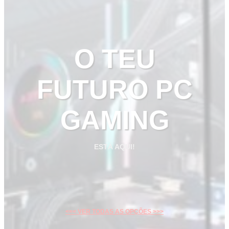
O TEU
FUTURO PC
GAMING
ESTÁ AQUI!
<<< VER TODAS AS OPÇÕES >>>