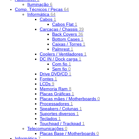
Iluminação
6
Comp. Técnicos / Peças
64
Informática
64
Cabos
1
Cabos Flat
1
Carcaças / Chassis
39
Back Covers
36
Bottom Cases
1
Caixas / Torres
1
Palmrest
1
Coolers / Ventiladores
1
DC IN / Dock carga
1
Com fio
1
Sem fio
0
Drive DVD/CD
1
Fontes
1
LCDs
9
Memoria Ram
8
Placas Gráficas
1
Placas mães / Motherboards
0
Processadores
1
Speakers / Colunas
1
Suportes diversos
1
Teclados
1
Touchpad / Trackpad
1
Telecomunicações
0
Placas Base / Motherboards
0
Informática
7