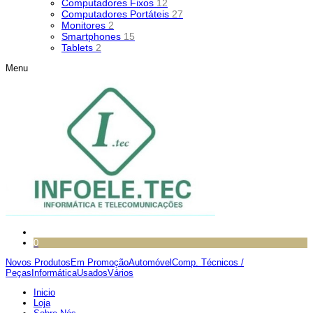
Computadores Fixos
12
Computadores Portáteis
27
Monitores
2
Smartphones
15
Tablets
2
Menu
0
Novos Produtos
Em Promoção
Automóvel
Comp. Técnicos /
Peças
Informática
Usados
Vários
Inicio
Loja