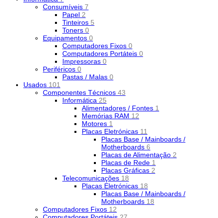
Consumíveis
7
Papel
2
Tinteiros
5
Toners
0
Equipamentos
0
Computadores Fixos
0
Computadores Portáteis
0
Impressoras
0
Periféricos
0
Pastas / Malas
0
Usados
101
Componentes Técnicos
43
Informática
25
Alimentadores / Fontes
1
Memórias RAM
12
Motores
1
Placas Eletrónicas
11
Placas Base / Mainboards /
Motherboards
6
Placas de Alimentação
2
Placas de Rede
1
Placas Gráficas
2
Telecomunicações
18
Placas Eletrónicas
18
Placas Base / Mainboards /
Motherboards
18
Computadores Fixos
12
Computadores Portáteis
27