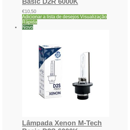
Basic D2R 6000K
€
10,50
Adicionar a lista de desejos
Visualização
Rápida
Novo
Lâmpada Xenon M-Tech