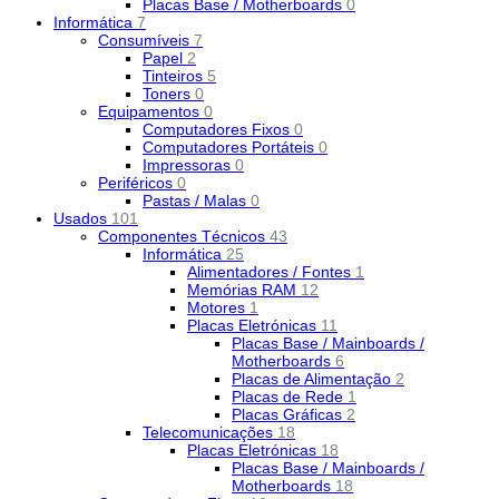
Placas Base / Motherboards
0
Informática
7
Consumíveis
7
Papel
2
Tinteiros
5
Toners
0
Equipamentos
0
Computadores Fixos
0
Computadores Portáteis
0
Impressoras
0
Periféricos
0
Pastas / Malas
0
Usados
101
Componentes Técnicos
43
Informática
25
Alimentadores / Fontes
1
Memórias RAM
12
Motores
1
Placas Eletrónicas
11
Placas Base / Mainboards /
Motherboards
6
Placas de Alimentação
2
Placas de Rede
1
Placas Gráficas
2
Telecomunicações
18
Placas Eletrónicas
18
Placas Base / Mainboards /
Motherboards
18