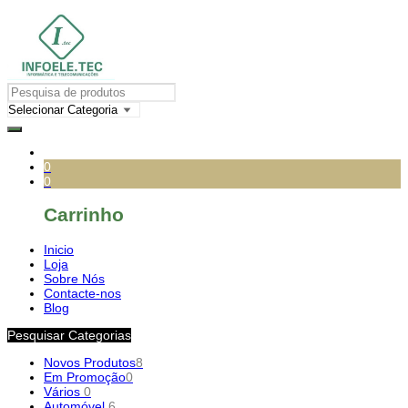
0
0
Carrinho
Inicio
Loja
Sobre Nós
Contacte-nos
Blog
Pesquisar Categorias
Novos Produtos
8
Em Promoção
0
Vários
0
Automóvel
6