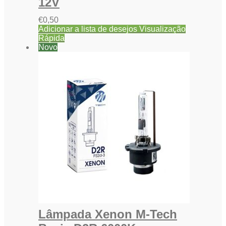
12V
€
0,50
Adicionar a lista de desejos
Visualização
Rápida
Novo
Lâmpada Xenon M-Tech