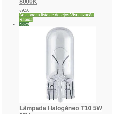
8000K
€
9,50
Adicionar a lista de desejos
Visualização
Rápida
Novo
Lâmpada Halogéneo T10 5W