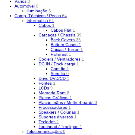
Vários
0
Automóvel
6
Iluminação
6
Comp. Técnicos / Peças
64
Informática
64
Cabos
1
Cabos Flat
1
Carcaças / Chassis
39
Back Covers
36
Bottom Cases
1
Caixas / Torres
1
Palmrest
1
Coolers / Ventiladores
1
DC IN / Dock carga
1
Com fio
1
Sem fio
0
Drive DVD/CD
1
Fontes
1
LCDs
9
Memoria Ram
8
Placas Gráficas
1
Placas mães / Motherboards
0
Processadores
1
Speakers / Colunas
1
Suportes diversos
1
Teclados
1
Touchpad / Trackpad
1
Telecomunicações
0