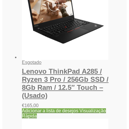
Esgotado
Lenovo ThinkPad A285 /
Ryzen 3 Pro / 256Gb SSD /
8Gb Ram / 12.5″ Touch –
(Usado)
€
165,00
Adicionar a lista de desejos
Visualização
Rápida