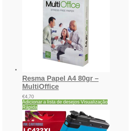
Resma Papel A4 80gr –
MultiOffice
€
4,70
Adicionar a lista de desejos
Visualização
Rápida