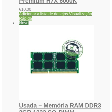
Premium H7X 6000K
€
10,00
Adicionar a lista de desejos
Visualização
Rápida
Novo
Usada – Memória RAM DDR3