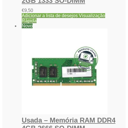
2GB 1333 SO-DIMM
€
9,50
Adicionar a lista de desejos
Visualização
Rápida
Novo
Usada – Memória RAM DDR4