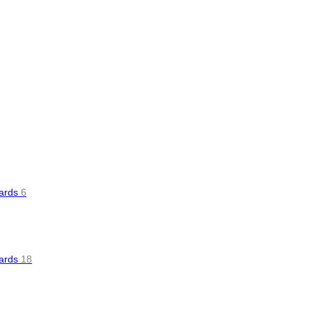
oards
6
oards
18