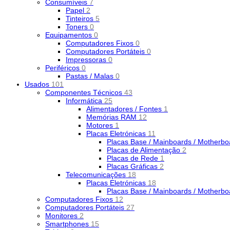
Consumíveis
7
Papel
2
Tinteiros
5
Toners
0
Equipamentos
0
Computadores Fixos
0
Computadores Portáteis
0
Impressoras
0
Periféricos
0
Pastas / Malas
0
Usados
101
Componentes Técnicos
43
Informática
25
Alimentadores / Fontes
1
Memórias RAM
12
Motores
1
Placas Eletrónicas
11
Placas Base / Mainboards / Motherb
Placas de Alimentação
2
Placas de Rede
1
Placas Gráficas
2
Telecomunicações
18
Placas Eletrónicas
18
Placas Base / Mainboards / Motherb
Computadores Fixos
12
Computadores Portáteis
27
Monitores
2
Smartphones
15