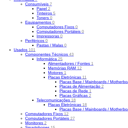
Consumíveis
7
Papel
2
Tinteiros
5
Toners
0
Equipamentos
0
Computadores Fixos
0
Computadores Portáteis
0
Impressoras
0
Periféricos
0
Pastas / Malas
0
Usados
101
Componentes Técnicos
43
Informática
25
Alimentadores / Fontes
1
Memórias RAM
12
Motores
1
Placas Eletrónicas
11
Placas Base / Mainboards / Motherb
Placas de Alimentação
2
Placas de Rede
1
Placas Gráficas
2
Telecomunicações
18
Placas Eletrónicas
18
Placas Base / Mainboards / Motherb
Computadores Fixos
12
Computadores Portáteis
27
Monitores
2
Smartphones
15