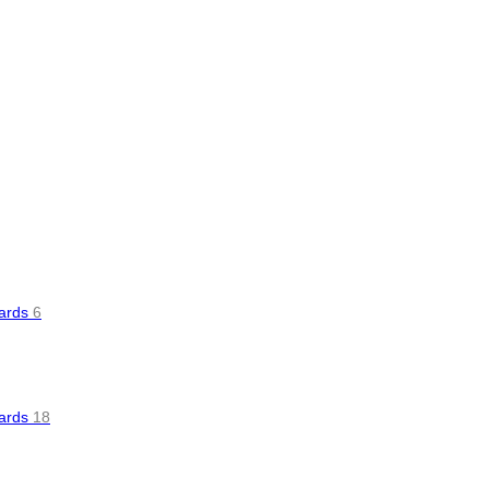
oards
6
oards
18