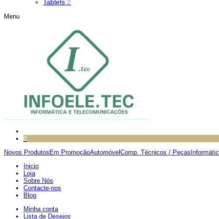
Tablets
2
Menu
0
Novos Produtos
Em Promoção
Automóvel
Comp. Técnicos / Peças
Informáti
Inicio
Loja
Sobre Nós
Contacte-nos
Blog
Minha conta
Lista de Desejos