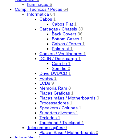
Iluminação
6
Comp. Técnicos / Peças
64
Informática
64
Cabos
1
Cabos Flat
1
Carcaças / Chassis
39
Back Covers
36
Bottom Cases
1
Caixas / Torres
1
Palmrest
1
Coolers / Ventiladores
1
DC IN / Dock carga
1
Com fio
1
Sem fio
0
Drive DVD/CD
1
Fontes
1
LCDs
9
Memoria Ram
8
Placas Gráficas
1
Placas mães / Motherboards
0
Processadores
1
Speakers / Colunas
1
Suportes diversos
1
Teclados
1
Touchpad / Trackpad
1
Telecomunicações
0
Placas Base / Motherboards
0
Informática
7