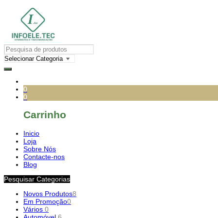
0
0
Carrinho
Inicio
Loja
Sobre Nós
Contacte-nos
Blog
Pesquisar Categorias
Novos Produtos
8
Em Promoção
0
Vários
0
Automóvel
6