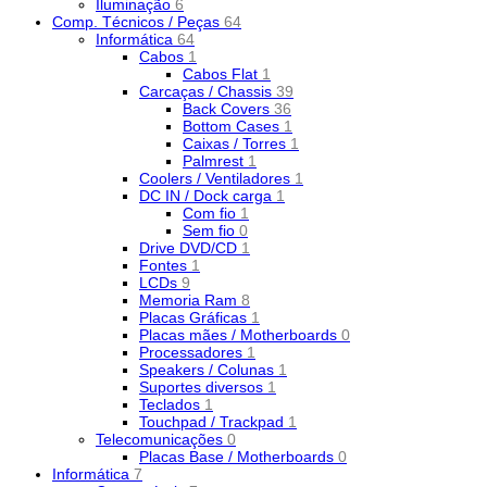
Iluminação
6
Comp. Técnicos / Peças
64
Informática
64
Cabos
1
Cabos Flat
1
Carcaças / Chassis
39
Back Covers
36
Bottom Cases
1
Caixas / Torres
1
Palmrest
1
Coolers / Ventiladores
1
DC IN / Dock carga
1
Com fio
1
Sem fio
0
Drive DVD/CD
1
Fontes
1
LCDs
9
Memoria Ram
8
Placas Gráficas
1
Placas mães / Motherboards
0
Processadores
1
Speakers / Colunas
1
Suportes diversos
1
Teclados
1
Touchpad / Trackpad
1
Telecomunicações
0
Placas Base / Motherboards
0
Informática
7