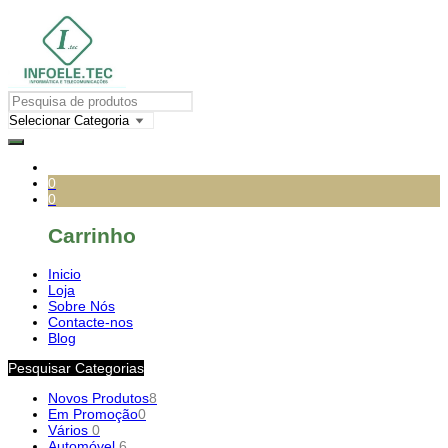
0
0
Carrinho
Inicio
Loja
Sobre Nós
Contacte-nos
Blog
Pesquisar Categorias
Novos Produtos
8
Em Promoção
0
Vários
0
Automóvel
6