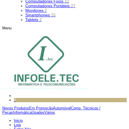
Computadores Fixos
12
Computadores Portáteis
27
Monitores
2
Smartphones
15
Tablets
2
Menu
0
Novos Produtos
Em Promoção
Automóvel
Comp. Técnicos /
Peças
Informática
Usados
Vários
Inicio
Loja