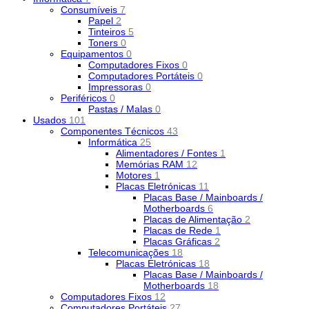
Consumíveis
7
Papel
2
Tinteiros
5
Toners
0
Equipamentos
0
Computadores Fixos
0
Computadores Portáteis
0
Impressoras
0
Periféricos
0
Pastas / Malas
0
Usados
101
Componentes Técnicos
43
Informática
25
Alimentadores / Fontes
1
Memórias RAM
12
Motores
1
Placas Eletrónicas
11
Placas Base / Mainboards /
Motherboards
6
Placas de Alimentação
2
Placas de Rede
1
Placas Gráficas
2
Telecomunicações
18
Placas Eletrónicas
18
Placas Base / Mainboards /
Motherboards
18
Computadores Fixos
12
Computadores Portáteis
27