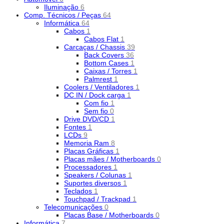
Iluminação
6
Comp. Técnicos / Peças
64
Informática
64
Cabos
1
Cabos Flat
1
Carcaças / Chassis
39
Back Covers
36
Bottom Cases
1
Caixas / Torres
1
Palmrest
1
Coolers / Ventiladores
1
DC IN / Dock carga
1
Com fio
1
Sem fio
0
Drive DVD/CD
1
Fontes
1
LCDs
9
Memoria Ram
8
Placas Gráficas
1
Placas mães / Motherboards
0
Processadores
1
Speakers / Colunas
1
Suportes diversos
1
Teclados
1
Touchpad / Trackpad
1
Telecomunicações
0
Placas Base / Motherboards
0
Informática
7