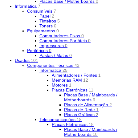
Placas Base / Motherboards
0
Informática
7
Consumíveis
7
Papel
2
Tinteiros
5
Toners
0
Equipamentos
0
Computadores Fixos
0
Computadores Portáteis
0
Impressoras
0
Periféricos
0
Pastas / Malas
0
Usados
101
Componentes Técnicos
43
Informática
25
Alimentadores / Fontes
1
Memórias RAM
12
Motores
1
Placas Eletrónicas
11
Placas Base / Mainboards /
Motherboards
6
Placas de Alimentação
2
Placas de Rede
1
Placas Gráficas
2
Telecomunicações
18
Placas Eletrónicas
18
Placas Base / Mainboards /
Motherboards
18