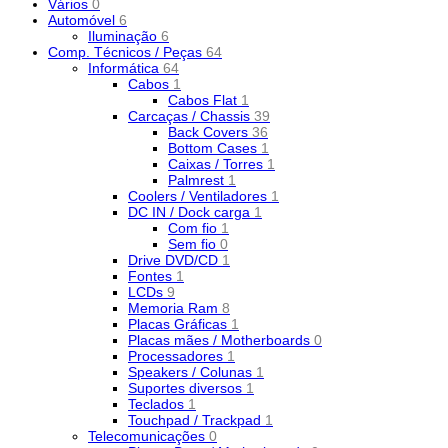
Vários
0
Automóvel
6
Iluminação
6
Comp. Técnicos / Peças
64
Informática
64
Cabos
1
Cabos Flat
1
Carcaças / Chassis
39
Back Covers
36
Bottom Cases
1
Caixas / Torres
1
Palmrest
1
Coolers / Ventiladores
1
DC IN / Dock carga
1
Com fio
1
Sem fio
0
Drive DVD/CD
1
Fontes
1
LCDs
9
Memoria Ram
8
Placas Gráficas
1
Placas mães / Motherboards
0
Processadores
1
Speakers / Colunas
1
Suportes diversos
1
Teclados
1
Touchpad / Trackpad
1
Telecomunicações
0