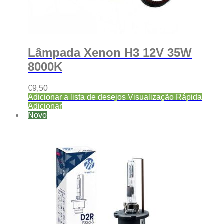
Lâmpada Xenon H3 12V 35W
8000K
€
9,50
Adicionar a lista de desejos
Visualização Rápida
Adicionar
Novo