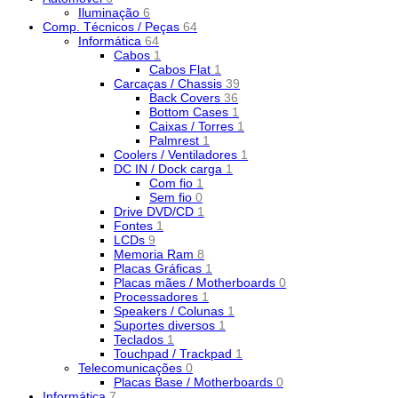
Iluminação
6
Comp. Técnicos / Peças
64
Informática
64
Cabos
1
Cabos Flat
1
Carcaças / Chassis
39
Back Covers
36
Bottom Cases
1
Caixas / Torres
1
Palmrest
1
Coolers / Ventiladores
1
DC IN / Dock carga
1
Com fio
1
Sem fio
0
Drive DVD/CD
1
Fontes
1
LCDs
9
Memoria Ram
8
Placas Gráficas
1
Placas mães / Motherboards
0
Processadores
1
Speakers / Colunas
1
Suportes diversos
1
Teclados
1
Touchpad / Trackpad
1
Telecomunicações
0
Placas Base / Motherboards
0
Informática
7