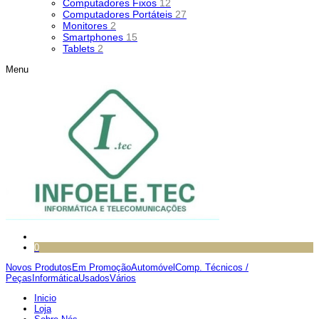
Computadores Fixos
12
Computadores Portáteis
27
Monitores
2
Smartphones
15
Tablets
2
Menu
0
Novos Produtos
Em Promoção
Automóvel
Comp. Técnicos /
Peças
Informática
Usados
Vários
Inicio
Loja