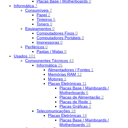
Placas Base / Motherboards
0
Informática
7
Consumíveis
7
Papel
2
Tinteiros
5
Toners
0
Equipamentos
0
Computadores Fixos
0
Computadores Portáteis
0
Impressoras
0
Periféricos
0
Pastas / Malas
0
Usados
101
Componentes Técnicos
43
Informática
25
Alimentadores / Fontes
1
Memórias RAM
12
Motores
1
Placas Eletrónicas
11
Placas Base / Mainboards /
Motherboards
6
Placas de Alimentação
2
Placas de Rede
1
Placas Gráficas
2
Telecomunicações
18
Placas Eletrónicas
18
Placas Base / Mainboards /
Motherboards
18