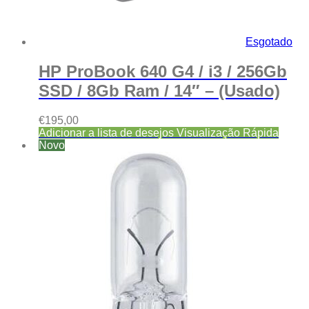
Esgotado
HP ProBook 640 G4 / i3 / 256Gb
SSD / 8Gb Ram / 14″ – (Usado)
€
195,00
Adicionar a lista de desejos
Visualização Rápida
Novo