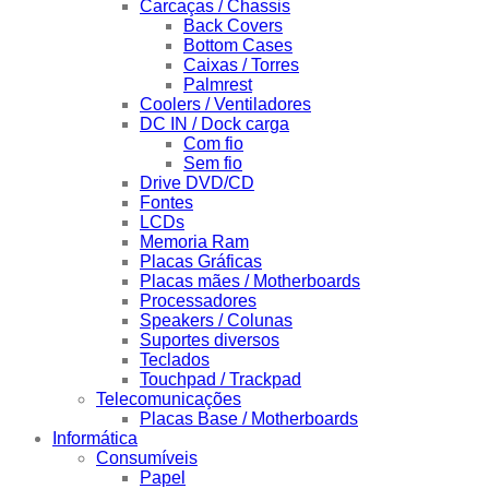
Carcaças / Chassis
Back Covers
Bottom Cases
Caixas / Torres
Palmrest
Coolers / Ventiladores
DC IN / Dock carga
Com fio
Sem fio
Drive DVD/CD
Fontes
LCDs
Memoria Ram
Placas Gráficas
Placas mães / Motherboards
Processadores
Speakers / Colunas
Suportes diversos
Teclados
Touchpad / Trackpad
Telecomunicações
Placas Base / Motherboards
Informática
Consumíveis
Papel