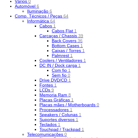
Vários
0
Automóvel
6
Iluminação
6
Comp. Técnicos / Peças
64
Informática
64
Cabos
1
Cabos Flat
1
Carcaças / Chassis
39
Back Covers
36
Bottom Cases
1
Caixas / Torres
1
Palmrest
1
Coolers / Ventiladores
1
DC IN / Dock carga
1
Com fio
1
Sem fio
0
Drive DVD/CD
1
Fontes
1
LCDs
9
Memoria Ram
8
Placas Gráficas
1
Placas mães / Motherboards
0
Processadores
1
Speakers / Colunas
1
Suportes diversos
1
Teclados
1
Touchpad / Trackpad
1
Telecomunicações
0