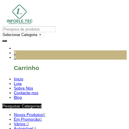
0
0
Carrinho
Inicio
Loja
Sobre Nós
Contacte-nos
Blog
Pesquisar Categorias
Novos Produtos
8
Em Promoção
0
Vários
0
Automóvel
6