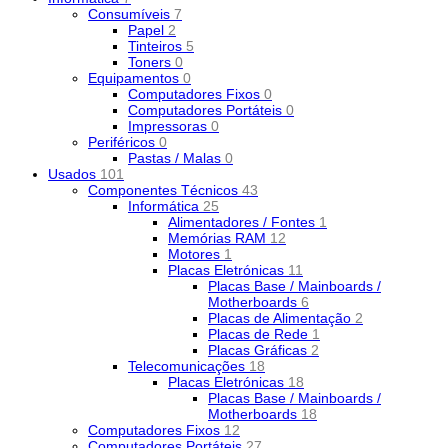
Consumíveis
7
Papel
2
Tinteiros
5
Toners
0
Equipamentos
0
Computadores Fixos
0
Computadores Portáteis
0
Impressoras
0
Periféricos
0
Pastas / Malas
0
Usados
101
Componentes Técnicos
43
Informática
25
Alimentadores / Fontes
1
Memórias RAM
12
Motores
1
Placas Eletrónicas
11
Placas Base / Mainboards /
Motherboards
6
Placas de Alimentação
2
Placas de Rede
1
Placas Gráficas
2
Telecomunicações
18
Placas Eletrónicas
18
Placas Base / Mainboards /
Motherboards
18
Computadores Fixos
12
Computadores Portáteis
27