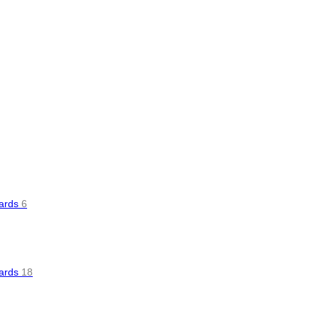
oards
6
oards
18