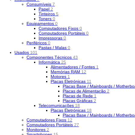
Consumíveis
7
Papel
2
Tinteiros
5
Toners
0
Equipamentos
0
Computadores Fixos
0
Computadores Portáteis
0
Impressoras
0
Periféricos
0
Pastas / Malas
0
Usados
101
Componentes Técnicos
43
Informática
25
Alimentadores / Fontes
1
Memórias RAM
12
Motores
1
Placas Eletrónicas
11
Placas Base / Mainboards / Motherb
Placas de Alimentação
2
Placas de Rede
1
Placas Gráficas
2
Telecomunicações
18
Placas Eletrónicas
18
Placas Base / Mainboards / Motherb
Computadores Fixos
12
Computadores Portáteis
27
Monitores
2
Smartphones
15