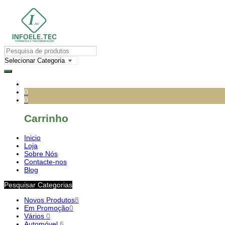
0
0
Carrinho
Inicio
Loja
Sobre Nós
Contacte-nos
Blog
Pesquisar Categorias
Novos Produtos
8
Em Promoção
0
Vários
0
Automóvel
6