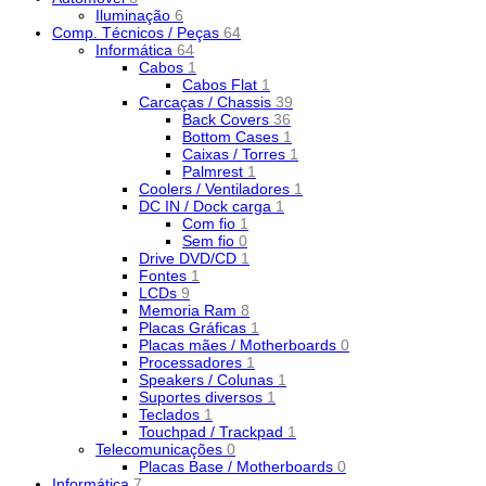
Iluminação
6
Comp. Técnicos / Peças
64
Informática
64
Cabos
1
Cabos Flat
1
Carcaças / Chassis
39
Back Covers
36
Bottom Cases
1
Caixas / Torres
1
Palmrest
1
Coolers / Ventiladores
1
DC IN / Dock carga
1
Com fio
1
Sem fio
0
Drive DVD/CD
1
Fontes
1
LCDs
9
Memoria Ram
8
Placas Gráficas
1
Placas mães / Motherboards
0
Processadores
1
Speakers / Colunas
1
Suportes diversos
1
Teclados
1
Touchpad / Trackpad
1
Telecomunicações
0
Placas Base / Motherboards
0
Informática
7