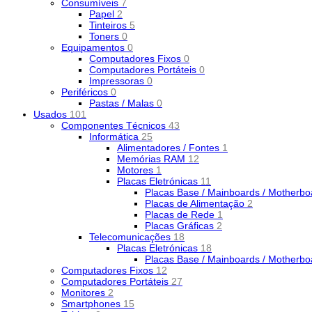
Consumíveis
7
Papel
2
Tinteiros
5
Toners
0
Equipamentos
0
Computadores Fixos
0
Computadores Portáteis
0
Impressoras
0
Periféricos
0
Pastas / Malas
0
Usados
101
Componentes Técnicos
43
Informática
25
Alimentadores / Fontes
1
Memórias RAM
12
Motores
1
Placas Eletrónicas
11
Placas Base / Mainboards / Motherb
Placas de Alimentação
2
Placas de Rede
1
Placas Gráficas
2
Telecomunicações
18
Placas Eletrónicas
18
Placas Base / Mainboards / Motherb
Computadores Fixos
12
Computadores Portáteis
27
Monitores
2
Smartphones
15