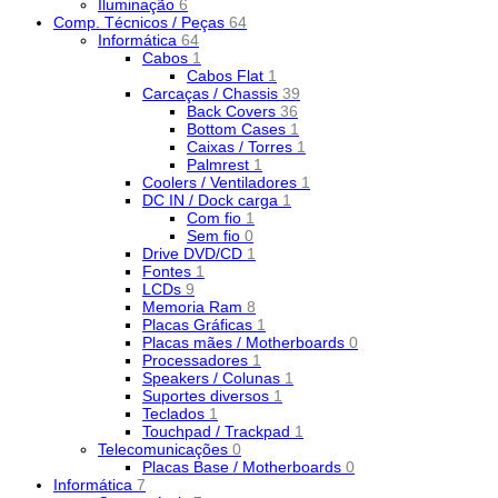
Iluminação
6
Comp. Técnicos / Peças
64
Informática
64
Cabos
1
Cabos Flat
1
Carcaças / Chassis
39
Back Covers
36
Bottom Cases
1
Caixas / Torres
1
Palmrest
1
Coolers / Ventiladores
1
DC IN / Dock carga
1
Com fio
1
Sem fio
0
Drive DVD/CD
1
Fontes
1
LCDs
9
Memoria Ram
8
Placas Gráficas
1
Placas mães / Motherboards
0
Processadores
1
Speakers / Colunas
1
Suportes diversos
1
Teclados
1
Touchpad / Trackpad
1
Telecomunicações
0
Placas Base / Motherboards
0
Informática
7