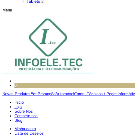
Tablets
2
Menu
0
Novos Produtos
Em Promoção
Automóvel
Comp. Técnicos / Peças
Informáti
Inicio
Loja
Sobre Nós
Contacte-nos
Blog
Minha conta
Lista de Desejos