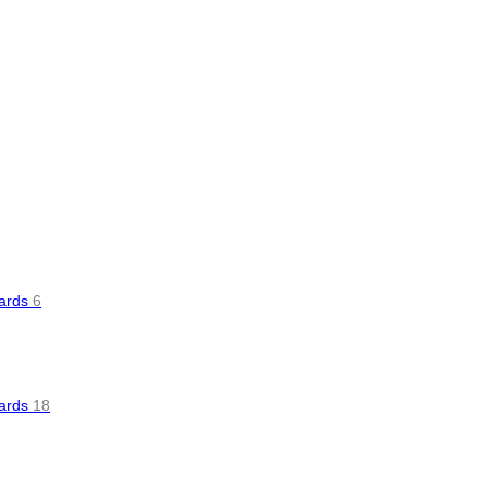
oards
6
oards
18