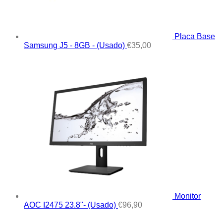
Placa Base
Samsung J5 - 8GB - (Usado)
€
35,00
Monitor
AOC I2475 23.8"- (Usado)
€
96,90