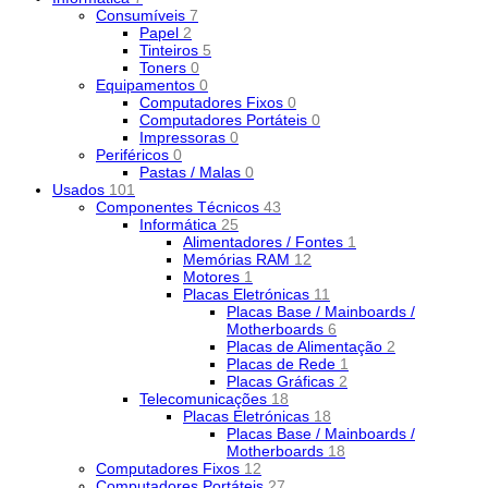
Consumíveis
7
Papel
2
Tinteiros
5
Toners
0
Equipamentos
0
Computadores Fixos
0
Computadores Portáteis
0
Impressoras
0
Periféricos
0
Pastas / Malas
0
Usados
101
Componentes Técnicos
43
Informática
25
Alimentadores / Fontes
1
Memórias RAM
12
Motores
1
Placas Eletrónicas
11
Placas Base / Mainboards /
Motherboards
6
Placas de Alimentação
2
Placas de Rede
1
Placas Gráficas
2
Telecomunicações
18
Placas Eletrónicas
18
Placas Base / Mainboards /
Motherboards
18
Computadores Fixos
12
Computadores Portáteis
27