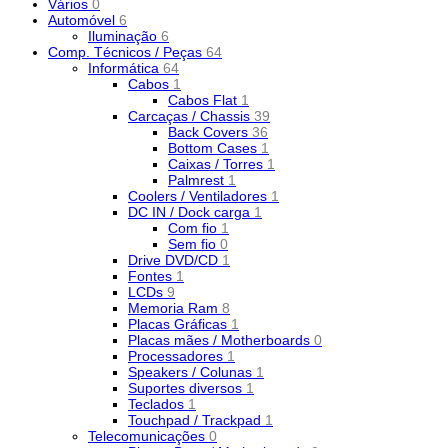
Vários
0
Automóvel
6
Iluminação
6
Comp. Técnicos / Peças
64
Informática
64
Cabos
1
Cabos Flat
1
Carcaças / Chassis
39
Back Covers
36
Bottom Cases
1
Caixas / Torres
1
Palmrest
1
Coolers / Ventiladores
1
DC IN / Dock carga
1
Com fio
1
Sem fio
0
Drive DVD/CD
1
Fontes
1
LCDs
9
Memoria Ram
8
Placas Gráficas
1
Placas mães / Motherboards
0
Processadores
1
Speakers / Colunas
1
Suportes diversos
1
Teclados
1
Touchpad / Trackpad
1
Telecomunicações
0