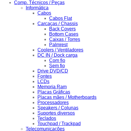
Comp. Técnicos / Peças
Informática
Cabos
Cabos Flat
Carcaças / Chassis
Back Covers
Bottom Cases
Caixas / Torres
Palmrest
Coolers / Ventiladores
DC IN / Dock carga
Com fio
Sem fio
Drive DVD/CD
Fontes
LCDs
Memoria Ram
Placas Gráficas
Placas mães / Motherboards
Processadores
Speakers / Colunas
Suportes diversos
Teclados
Touchpad / Trackpad
Telecomunicações