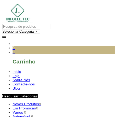
0
0
Carrinho
Inicio
Loja
Sobre Nós
Contacte-nos
Blog
Pesquisar Categorias
Novos Produtos
8
Em Promoção
0
Vários
0
Automóvel
6