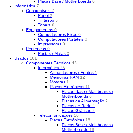
Placas Base / Motherboards
0
Informática
7
Consumíveis
7
Papel
2
Tinteiros
5
Toners
0
Equipamentos
0
Computadores Fixos
0
Computadores Portáteis
0
Impressoras
0
Periféricos
0
Pastas / Malas
0
Usados
101
Componentes Técnicos
43
Informática
25
Alimentadores / Fontes
1
Memórias RAM
12
Motores
1
Placas Eletrónicas
11
Placas Base / Mainboards /
Motherboards
6
Placas de Alimentação
2
Placas de Rede
1
Placas Gráficas
2
Telecomunicações
18
Placas Eletrónicas
18
Placas Base / Mainboards /
Motherboards
18