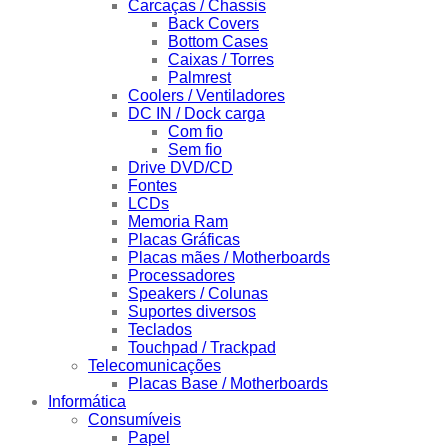
Carcaças / Chassis
Back Covers
Bottom Cases
Caixas / Torres
Palmrest
Coolers / Ventiladores
DC IN / Dock carga
Com fio
Sem fio
Drive DVD/CD
Fontes
LCDs
Memoria Ram
Placas Gráficas
Placas mães / Motherboards
Processadores
Speakers / Colunas
Suportes diversos
Teclados
Touchpad / Trackpad
Telecomunicações
Placas Base / Motherboards
Informática
Consumíveis
Papel