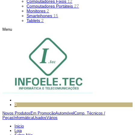
Computadores Fixos
12
Computadores Portáteis
27
Monitores
2
Smartphones
15
Tablets
2
Menu
0
Novos Produtos
Em Promoção
Automóvel
Comp. Técnicos /
Peças
Informática
Usados
Vários
Inicio
Loja