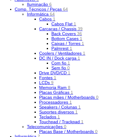
Iluminação
6
Comp. Técnicos / Peças
64
Informática
64
Cabos
1
Cabos Flat
1
Carcaças / Chassis
39
Back Covers
36
Bottom Cases
1
Caixas / Torres
1
Palmrest
1
Coolers / Ventiladores
1
DC IN / Dock carga
1
Com fio
1
Sem fio
0
Drive DVD/CD
1
Fontes
1
LCDs
9
Memoria Ram
8
Placas Gráficas
1
Placas mães / Motherboards
0
Processadores
1
Speakers / Colunas
1
Suportes diversos
1
Teclados
1
Touchpad / Trackpad
1
Telecomunicações
0
Placas Base / Motherboards
0
Informática
7