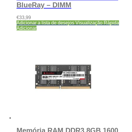
BlueRay – DIMM
€
33,99
Adicionar a lista de desejos
Visualização Rápida
Adicionar
Memória RAM DDR3 8GB 1600