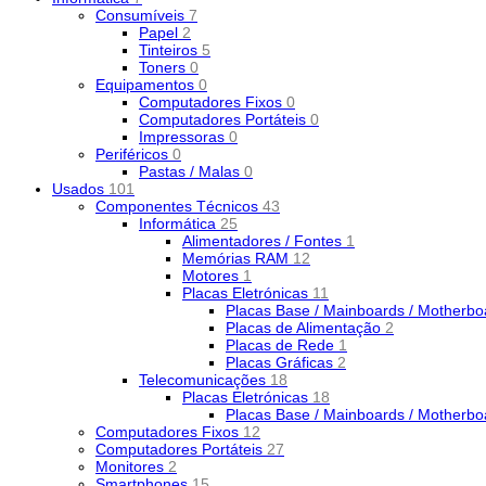
Consumíveis
7
Papel
2
Tinteiros
5
Toners
0
Equipamentos
0
Computadores Fixos
0
Computadores Portáteis
0
Impressoras
0
Periféricos
0
Pastas / Malas
0
Usados
101
Componentes Técnicos
43
Informática
25
Alimentadores / Fontes
1
Memórias RAM
12
Motores
1
Placas Eletrónicas
11
Placas Base / Mainboards / Motherb
Placas de Alimentação
2
Placas de Rede
1
Placas Gráficas
2
Telecomunicações
18
Placas Eletrónicas
18
Placas Base / Mainboards / Motherb
Computadores Fixos
12
Computadores Portáteis
27
Monitores
2
Smartphones
15