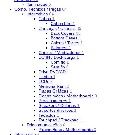
Iluminação
6
Comp. Técnicos / Peças
64
Informática
64
Cabos
1
Cabos Flat
1
Carcaças / Chassis
39
Back Covers
36
Bottom Cases
1
Caixas / Torres
1
Palmrest
1
Coolers / Ventiladores
1
DC IN / Dock carga
1
Com fio
1
Sem fio
0
Drive DVD/CD
1
Fontes
1
LCDs
9
Memoria Ram
8
Placas Gráficas
1
Placas mães / Motherboards
0
Processadores
1
Speakers / Colunas
1
Suportes diversos
1
Teclados
1
Touchpad / Trackpad
1
Telecomunicações
0
Placas Base / Motherboards
0
Informática
7