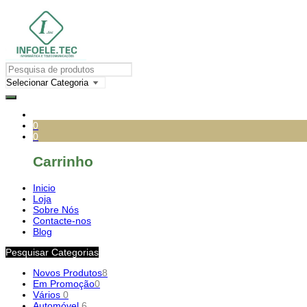
0
0
Carrinho
Inicio
Loja
Sobre Nós
Contacte-nos
Blog
Pesquisar Categorias
Novos Produtos
8
Em Promoção
0
Vários
0
Automóvel
6