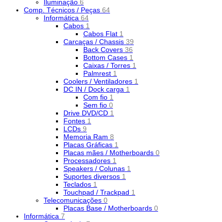
Iluminação
6
Comp. Técnicos / Peças
64
Informática
64
Cabos
1
Cabos Flat
1
Carcaças / Chassis
39
Back Covers
36
Bottom Cases
1
Caixas / Torres
1
Palmrest
1
Coolers / Ventiladores
1
DC IN / Dock carga
1
Com fio
1
Sem fio
0
Drive DVD/CD
1
Fontes
1
LCDs
9
Memoria Ram
8
Placas Gráficas
1
Placas mães / Motherboards
0
Processadores
1
Speakers / Colunas
1
Suportes diversos
1
Teclados
1
Touchpad / Trackpad
1
Telecomunicações
0
Placas Base / Motherboards
0
Informática
7