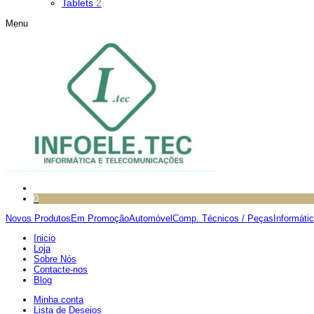
Tablets
2
Menu
0
Novos Produtos
Em Promoção
Automóvel
Comp. Técnicos / Peças
Informáti
Inicio
Loja
Sobre Nós
Contacte-nos
Blog
Minha conta
Lista de Desejos