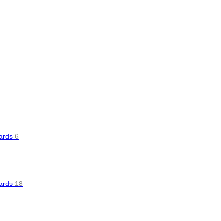
oards
6
oards
18