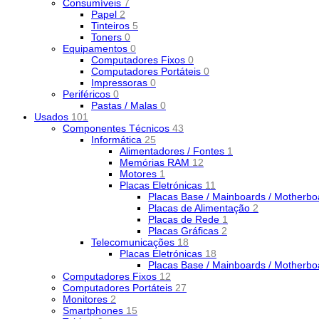
Consumíveis
7
Papel
2
Tinteiros
5
Toners
0
Equipamentos
0
Computadores Fixos
0
Computadores Portáteis
0
Impressoras
0
Periféricos
0
Pastas / Malas
0
Usados
101
Componentes Técnicos
43
Informática
25
Alimentadores / Fontes
1
Memórias RAM
12
Motores
1
Placas Eletrónicas
11
Placas Base / Mainboards / Motherb
Placas de Alimentação
2
Placas de Rede
1
Placas Gráficas
2
Telecomunicações
18
Placas Eletrónicas
18
Placas Base / Mainboards / Motherb
Computadores Fixos
12
Computadores Portáteis
27
Monitores
2
Smartphones
15