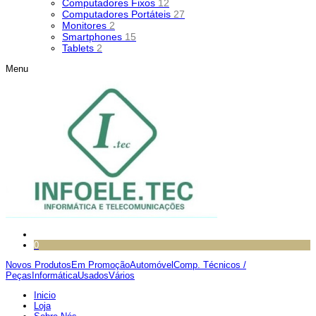
Computadores Fixos
12
Computadores Portáteis
27
Monitores
2
Smartphones
15
Tablets
2
Menu
0
Novos Produtos
Em Promoção
Automóvel
Comp. Técnicos /
Peças
Informática
Usados
Vários
Inicio
Loja