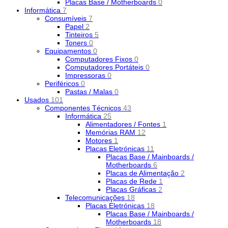
Placas Base / Motherboards
0
Informática
7
Consumíveis
7
Papel
2
Tinteiros
5
Toners
0
Equipamentos
0
Computadores Fixos
0
Computadores Portáteis
0
Impressoras
0
Periféricos
0
Pastas / Malas
0
Usados
101
Componentes Técnicos
43
Informática
25
Alimentadores / Fontes
1
Memórias RAM
12
Motores
1
Placas Eletrónicas
11
Placas Base / Mainboards /
Motherboards
6
Placas de Alimentação
2
Placas de Rede
1
Placas Gráficas
2
Telecomunicações
18
Placas Eletrónicas
18
Placas Base / Mainboards /
Motherboards
18