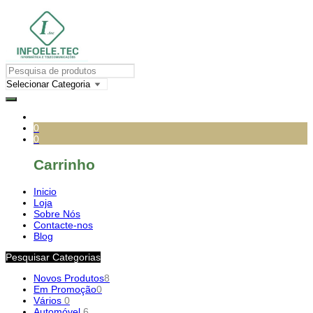
0
0
Carrinho
Inicio
Loja
Sobre Nós
Contacte-nos
Blog
Pesquisar Categorias
Novos Produtos
8
Em Promoção
0
Vários
0
Automóvel
6