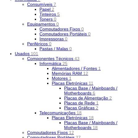
Consumíveis
7
Papel
2
Tinteiros
5
Toners
0
Equipamentos
0
Computadores Fixos
0
Computadores Portáteis
0
Impressoras
0
Periféricos
0
Pastas / Malas
0
Usados
101
Componentes Técnicos
43
Informática
25
Alimentadores / Fontes
1
Memórias RAM
12
Motores
1
Placas Eletrónicas
11
Placas Base / Mainboards /
Motherboards
6
Placas de Alimentação
2
Placas de Rede
1
Placas Gráficas
2
Telecomunicações
18
Placas Eletrónicas
18
Placas Base / Mainboards /
Motherboards
18
Computadores Fixos
12
Computadores Portáteis
27