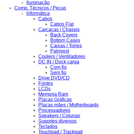
Iluminação
Comp. Técnicos / Peças
Informática
Cabos
Cabos Flat
Carcaças / Chassis
Back Covers
Bottom Cases
Caixas / Torres
Palmrest
Coolers / Ventiladores
DC IN / Dock carga
Com fio
Sem fio
Drive DVD/CD
Fontes
LCDs
Memoria Ram
Placas Gráficas
Placas mães / Motherboards
Processadores
Speakers / Colunas
Suportes diversos
Teclados
Touchpad / Trackpad