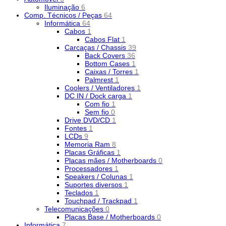
Iluminação
6
Comp. Técnicos / Peças
64
Informática
64
Cabos
1
Cabos Flat
1
Carcaças / Chassis
39
Back Covers
36
Bottom Cases
1
Caixas / Torres
1
Palmrest
1
Coolers / Ventiladores
1
DC IN / Dock carga
1
Com fio
1
Sem fio
0
Drive DVD/CD
1
Fontes
1
LCDs
9
Memoria Ram
8
Placas Gráficas
1
Placas mães / Motherboards
0
Processadores
1
Speakers / Colunas
1
Suportes diversos
1
Teclados
1
Touchpad / Trackpad
1
Telecomunicações
0
Placas Base / Motherboards
0
Informática
7