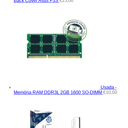
Back Cover Asus F3S
€
25,00
Usada -
Memória RAM DDR3L 2GB 1600 SO-DIMM
€
10,00