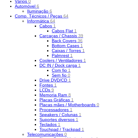
Vários
0
Automóvel
6
Iluminação
6
Comp. Técnicos / Peças
64
Informática
64
Cabos
1
Cabos Flat
1
Carcaças / Chassis
39
Back Covers
36
Bottom Cases
1
Caixas / Torres
1
Palmrest
1
Coolers / Ventiladores
1
DC IN / Dock carga
1
Com fio
1
Sem fio
0
Drive DVD/CD
1
Fontes
1
LCDs
9
Memoria Ram
8
Placas Gráficas
1
Placas mães / Motherboards
0
Processadores
1
Speakers / Colunas
1
Suportes diversos
1
Teclados
1
Touchpad / Trackpad
1
Telecomunicações
0