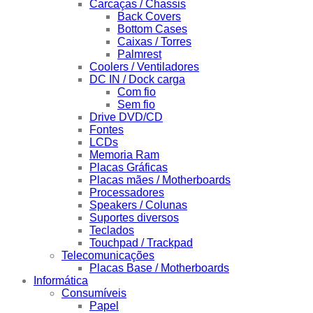
Carcaças / Chassis
Back Covers
Bottom Cases
Caixas / Torres
Palmrest
Coolers / Ventiladores
DC IN / Dock carga
Com fio
Sem fio
Drive DVD/CD
Fontes
LCDs
Memoria Ram
Placas Gráficas
Placas mães / Motherboards
Processadores
Speakers / Colunas
Suportes diversos
Teclados
Touchpad / Trackpad
Telecomunicações
Placas Base / Motherboards
Informática
Consumíveis
Papel