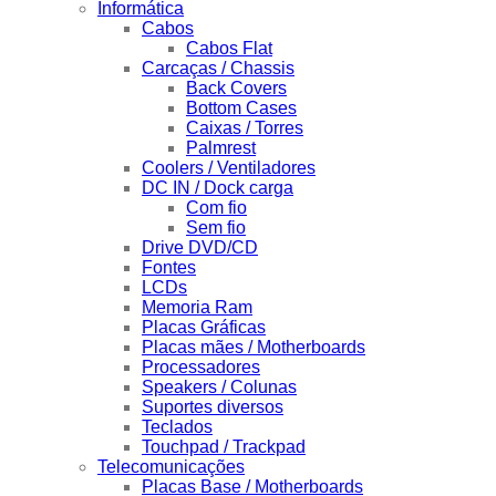
Informática
Cabos
Cabos Flat
Carcaças / Chassis
Back Covers
Bottom Cases
Caixas / Torres
Palmrest
Coolers / Ventiladores
DC IN / Dock carga
Com fio
Sem fio
Drive DVD/CD
Fontes
LCDs
Memoria Ram
Placas Gráficas
Placas mães / Motherboards
Processadores
Speakers / Colunas
Suportes diversos
Teclados
Touchpad / Trackpad
Telecomunicações
Placas Base / Motherboards