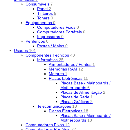
Consumíveis
7
Papel
2
Tinteiros
5
Toners
0
Equipamentos
0
Computadores Fixos
0
Computadores Portáteis
0
Impressoras
0
Periféricos
0
Pastas / Malas
0
Usados
101
Componentes Técnicos
43
Informática
25
Alimentadores / Fontes
1
Memórias RAM
12
Motores
1
Placas Eletrónicas
11
Placas Base / Mainboards /
Motherboards
6
Placas de Alimentação
2
Placas de Rede
1
Placas Gráficas
2
Telecomunicações
18
Placas Eletrónicas
18
Placas Base / Mainboards /
Motherboards
18
Computadores Fixos
12
Computadores Portáteis
27