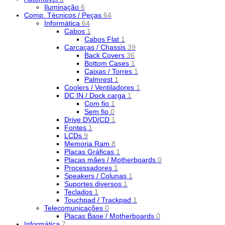
Iluminação
6
Comp. Técnicos / Peças
64
Informática
64
Cabos
1
Cabos Flat
1
Carcaças / Chassis
39
Back Covers
36
Bottom Cases
1
Caixas / Torres
1
Palmrest
1
Coolers / Ventiladores
1
DC IN / Dock carga
1
Com fio
1
Sem fio
0
Drive DVD/CD
1
Fontes
1
LCDs
9
Memoria Ram
8
Placas Gráficas
1
Placas mães / Motherboards
0
Processadores
1
Speakers / Colunas
1
Suportes diversos
1
Teclados
1
Touchpad / Trackpad
1
Telecomunicações
0
Placas Base / Motherboards
0
Informática
7