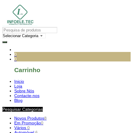
0
0
Carrinho
Inicio
Loja
Sobre Nós
Contacte-nos
Blog
Pesquisar Categorias
Novos Produtos
8
Em Promoção
0
Vários
0
Automóvel
6