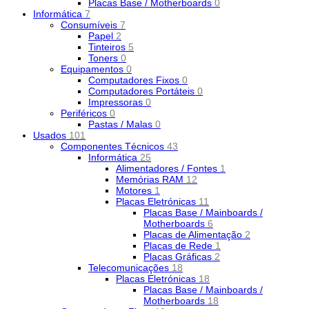
Placas Base / Motherboards
0
Informática
7
Consumíveis
7
Papel
2
Tinteiros
5
Toners
0
Equipamentos
0
Computadores Fixos
0
Computadores Portáteis
0
Impressoras
0
Periféricos
0
Pastas / Malas
0
Usados
101
Componentes Técnicos
43
Informática
25
Alimentadores / Fontes
1
Memórias RAM
12
Motores
1
Placas Eletrónicas
11
Placas Base / Mainboards /
Motherboards
6
Placas de Alimentação
2
Placas de Rede
1
Placas Gráficas
2
Telecomunicações
18
Placas Eletrónicas
18
Placas Base / Mainboards /
Motherboards
18