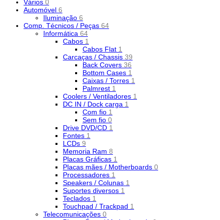
Vários
0
Automóvel
6
Iluminação
6
Comp. Técnicos / Peças
64
Informática
64
Cabos
1
Cabos Flat
1
Carcaças / Chassis
39
Back Covers
36
Bottom Cases
1
Caixas / Torres
1
Palmrest
1
Coolers / Ventiladores
1
DC IN / Dock carga
1
Com fio
1
Sem fio
0
Drive DVD/CD
1
Fontes
1
LCDs
9
Memoria Ram
8
Placas Gráficas
1
Placas mães / Motherboards
0
Processadores
1
Speakers / Colunas
1
Suportes diversos
1
Teclados
1
Touchpad / Trackpad
1
Telecomunicações
0