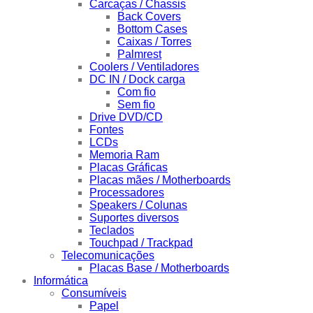
Carcaças / Chassis
Back Covers
Bottom Cases
Caixas / Torres
Palmrest
Coolers / Ventiladores
DC IN / Dock carga
Com fio
Sem fio
Drive DVD/CD
Fontes
LCDs
Memoria Ram
Placas Gráficas
Placas mães / Motherboards
Processadores
Speakers / Colunas
Suportes diversos
Teclados
Touchpad / Trackpad
Telecomunicações
Placas Base / Motherboards
Informática
Consumíveis
Papel