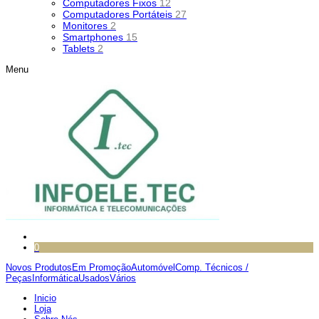
Computadores Fixos
12
Computadores Portáteis
27
Monitores
2
Smartphones
15
Tablets
2
Menu
0
Novos Produtos
Em Promoção
Automóvel
Comp. Técnicos /
Peças
Informática
Usados
Vários
Inicio
Loja