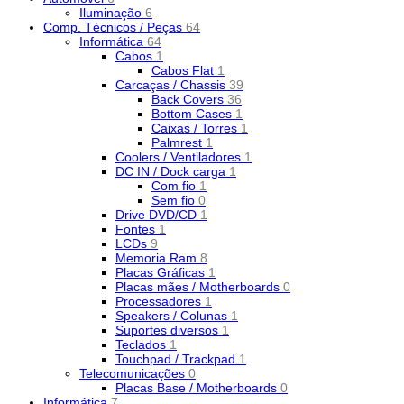
Iluminação
6
Comp. Técnicos / Peças
64
Informática
64
Cabos
1
Cabos Flat
1
Carcaças / Chassis
39
Back Covers
36
Bottom Cases
1
Caixas / Torres
1
Palmrest
1
Coolers / Ventiladores
1
DC IN / Dock carga
1
Com fio
1
Sem fio
0
Drive DVD/CD
1
Fontes
1
LCDs
9
Memoria Ram
8
Placas Gráficas
1
Placas mães / Motherboards
0
Processadores
1
Speakers / Colunas
1
Suportes diversos
1
Teclados
1
Touchpad / Trackpad
1
Telecomunicações
0
Placas Base / Motherboards
0
Informática
7