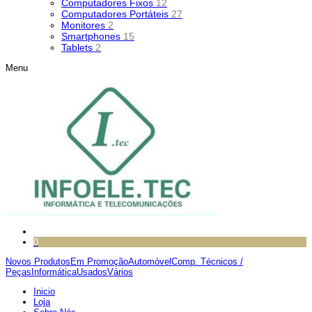
Computadores Fixos
12
Computadores Portáteis
27
Monitores
2
Smartphones
15
Tablets
2
Menu
0
Novos Produtos
Em Promoção
Automóvel
Comp. Técnicos /
Peças
Informática
Usados
Vários
Inicio
Loja