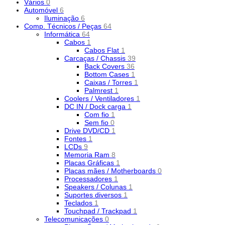
Vários
0
Automóvel
6
Iluminação
6
Comp. Técnicos / Peças
64
Informática
64
Cabos
1
Cabos Flat
1
Carcaças / Chassis
39
Back Covers
36
Bottom Cases
1
Caixas / Torres
1
Palmrest
1
Coolers / Ventiladores
1
DC IN / Dock carga
1
Com fio
1
Sem fio
0
Drive DVD/CD
1
Fontes
1
LCDs
9
Memoria Ram
8
Placas Gráficas
1
Placas mães / Motherboards
0
Processadores
1
Speakers / Colunas
1
Suportes diversos
1
Teclados
1
Touchpad / Trackpad
1
Telecomunicações
0