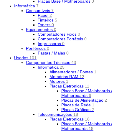
Placas Base / Motherboards
0
Informática
7
Consumíveis
7
Papel
2
Tinteiros
5
Toners
0
Equipamentos
0
Computadores Fixos
0
Computadores Portáteis
0
Impressoras
0
Periféricos
0
Pastas / Malas
0
Usados
101
Componentes Técnicos
43
Informática
25
Alimentadores / Fontes
1
Memórias RAM
12
Motores
1
Placas Eletrónicas
11
Placas Base / Mainboards /
Motherboards
6
Placas de Alimentação
2
Placas de Rede
1
Placas Gráficas
2
Telecomunicações
18
Placas Eletrónicas
18
Placas Base / Mainboards /
Motherboards
18