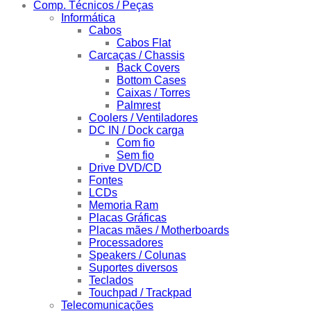
Comp. Técnicos / Peças
Informática
Cabos
Cabos Flat
Carcaças / Chassis
Back Covers
Bottom Cases
Caixas / Torres
Palmrest
Coolers / Ventiladores
DC IN / Dock carga
Com fio
Sem fio
Drive DVD/CD
Fontes
LCDs
Memoria Ram
Placas Gráficas
Placas mães / Motherboards
Processadores
Speakers / Colunas
Suportes diversos
Teclados
Touchpad / Trackpad
Telecomunicações