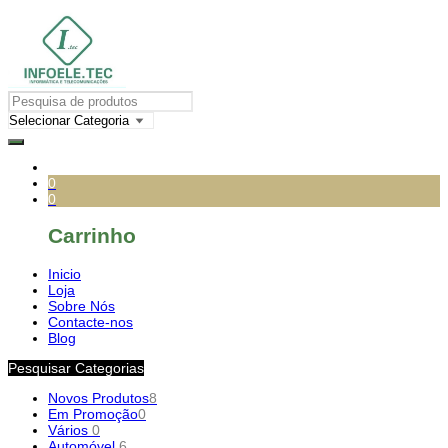
0
0
Carrinho
Inicio
Loja
Sobre Nós
Contacte-nos
Blog
Pesquisar Categorias
Novos Produtos
8
Em Promoção
0
Vários
0
Automóvel
6