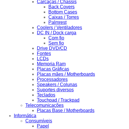
Carcaças / Chassis
Back Covers
Bottom Cases
Caixas / Torres
Palmrest
Coolers / Ventiladores
DC IN / Dock carga
Com fio
Sem fio
Drive DVD/CD
Fontes
LCDs
Memoria Ram
Placas Gráficas
Placas mães / Motherboards
Processadores
Speakers / Colunas
Suportes diversos
Teclados
Touchpad / Trackpad
Telecomunicações
Placas Base / Motherboards
Informática
Consumíveis
Papel