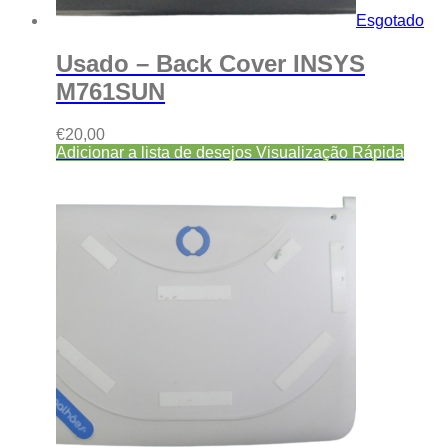
Esgotado
Usado – Back Cover INSYS
M761SUN
€
20,00
Adicionar a lista de desejos
Visualização Rápida