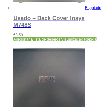
Esgotado
Usado – Back Cover Insys
M748S
€
8,50
Adicionar a lista de desejos
Visualização Rápida