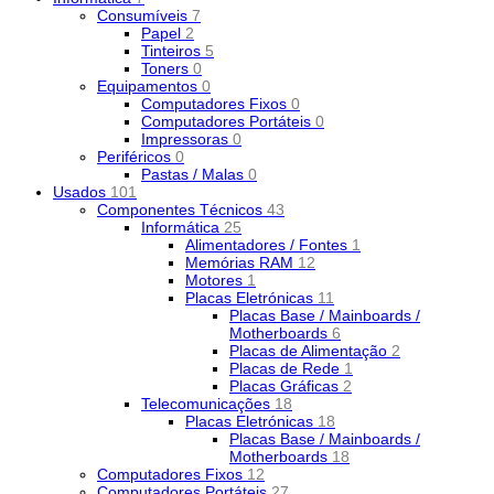
Consumíveis
7
Papel
2
Tinteiros
5
Toners
0
Equipamentos
0
Computadores Fixos
0
Computadores Portáteis
0
Impressoras
0
Periféricos
0
Pastas / Malas
0
Usados
101
Componentes Técnicos
43
Informática
25
Alimentadores / Fontes
1
Memórias RAM
12
Motores
1
Placas Eletrónicas
11
Placas Base / Mainboards /
Motherboards
6
Placas de Alimentação
2
Placas de Rede
1
Placas Gráficas
2
Telecomunicações
18
Placas Eletrónicas
18
Placas Base / Mainboards /
Motherboards
18
Computadores Fixos
12
Computadores Portáteis
27