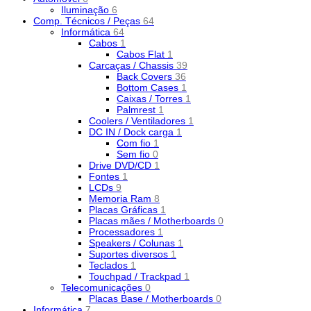
Iluminação
6
Comp. Técnicos / Peças
64
Informática
64
Cabos
1
Cabos Flat
1
Carcaças / Chassis
39
Back Covers
36
Bottom Cases
1
Caixas / Torres
1
Palmrest
1
Coolers / Ventiladores
1
DC IN / Dock carga
1
Com fio
1
Sem fio
0
Drive DVD/CD
1
Fontes
1
LCDs
9
Memoria Ram
8
Placas Gráficas
1
Placas mães / Motherboards
0
Processadores
1
Speakers / Colunas
1
Suportes diversos
1
Teclados
1
Touchpad / Trackpad
1
Telecomunicações
0
Placas Base / Motherboards
0
Informática
7