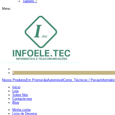
Tablets
2
Menu
0
Novos Produtos
Em Promoção
Automóvel
Comp. Técnicos / Peças
Informáti
Inicio
Loja
Sobre Nós
Contacte-nos
Blog
Minha conta
Lista de Desejos