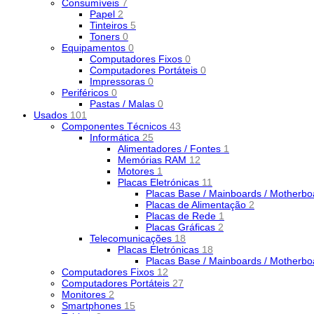
Consumíveis
7
Papel
2
Tinteiros
5
Toners
0
Equipamentos
0
Computadores Fixos
0
Computadores Portáteis
0
Impressoras
0
Periféricos
0
Pastas / Malas
0
Usados
101
Componentes Técnicos
43
Informática
25
Alimentadores / Fontes
1
Memórias RAM
12
Motores
1
Placas Eletrónicas
11
Placas Base / Mainboards / Motherb
Placas de Alimentação
2
Placas de Rede
1
Placas Gráficas
2
Telecomunicações
18
Placas Eletrónicas
18
Placas Base / Mainboards / Motherb
Computadores Fixos
12
Computadores Portáteis
27
Monitores
2
Smartphones
15