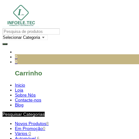
0
0
Carrinho
Inicio
Loja
Sobre Nós
Contacte-nos
Blog
Pesquisar Categorias
Novos Produtos
8
Em Promoção
0
Vários
0
Automóvel
6