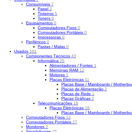
Consumíveis
7
Papel
2
Tinteiros
5
Toners
0
Equipamentos
0
Computadores Fixos
0
Computadores Portáteis
0
Impressoras
0
Periféricos
0
Pastas / Malas
0
Usados
101
Componentes Técnicos
43
Informática
25
Alimentadores / Fontes
1
Memórias RAM
12
Motores
1
Placas Eletrónicas
11
Placas Base / Mainboards / Motherb
Placas de Alimentação
2
Placas de Rede
1
Placas Gráficas
2
Telecomunicações
18
Placas Eletrónicas
18
Placas Base / Mainboards / Motherb
Computadores Fixos
12
Computadores Portáteis
27
Monitores
2
Smartphones
15