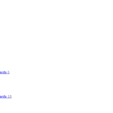
oards
6
oards
18