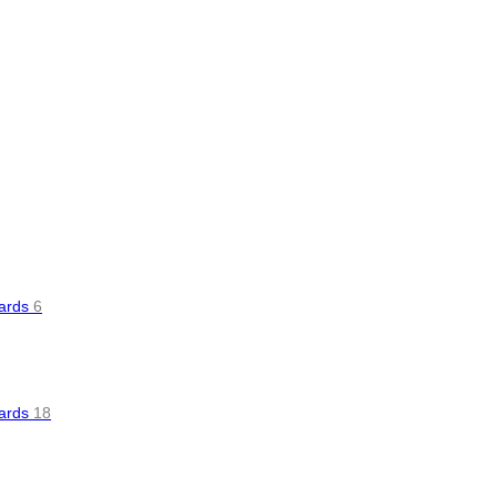
oards
6
oards
18