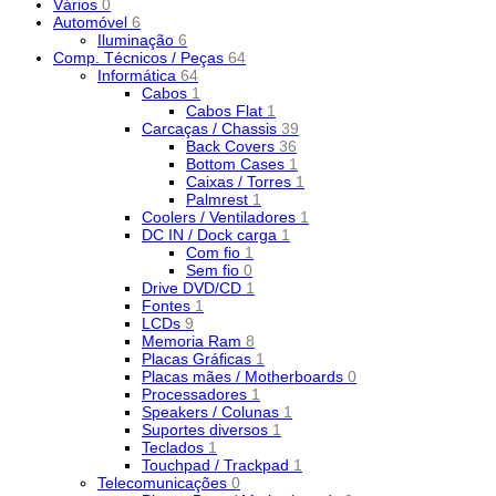
Vários
0
Automóvel
6
Iluminação
6
Comp. Técnicos / Peças
64
Informática
64
Cabos
1
Cabos Flat
1
Carcaças / Chassis
39
Back Covers
36
Bottom Cases
1
Caixas / Torres
1
Palmrest
1
Coolers / Ventiladores
1
DC IN / Dock carga
1
Com fio
1
Sem fio
0
Drive DVD/CD
1
Fontes
1
LCDs
9
Memoria Ram
8
Placas Gráficas
1
Placas mães / Motherboards
0
Processadores
1
Speakers / Colunas
1
Suportes diversos
1
Teclados
1
Touchpad / Trackpad
1
Telecomunicações
0