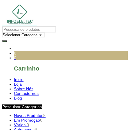
0
0
Carrinho
Inicio
Loja
Sobre Nós
Contacte-nos
Blog
Pesquisar Categorias
Novos Produtos
8
Em Promoção
0
Vários
0
Automóvel
6