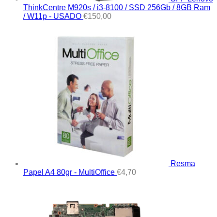
ThinkCentre M920s / i3-8100 / SSD 256Gb / 8GB Ram
/ W11p - USADO
€
150,00
Resma
Papel A4 80gr - MultiOffice
€
4,70