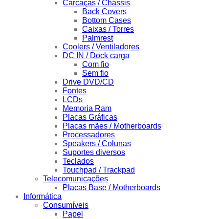
Carcaças / Chassis
Back Covers
Bottom Cases
Caixas / Torres
Palmrest
Coolers / Ventiladores
DC IN / Dock carga
Com fio
Sem fio
Drive DVD/CD
Fontes
LCDs
Memoria Ram
Placas Gráficas
Placas mães / Motherboards
Processadores
Speakers / Colunas
Suportes diversos
Teclados
Touchpad / Trackpad
Telecomunicações
Placas Base / Motherboards
Informática
Consumíveis
Papel