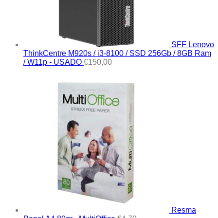
SFF Lenovo
ThinkCentre M920s / i3-8100 / SSD 256Gb / 8GB Ram
/ W11p - USADO
€
150,00
Resma