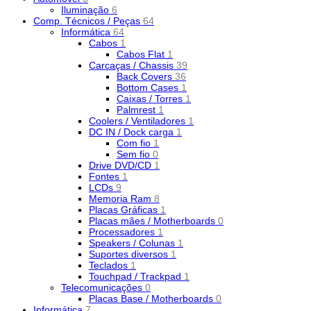
Iluminação
6
Comp. Técnicos / Peças
64
Informática
64
Cabos
1
Cabos Flat
1
Carcaças / Chassis
39
Back Covers
36
Bottom Cases
1
Caixas / Torres
1
Palmrest
1
Coolers / Ventiladores
1
DC IN / Dock carga
1
Com fio
1
Sem fio
0
Drive DVD/CD
1
Fontes
1
LCDs
9
Memoria Ram
8
Placas Gráficas
1
Placas mães / Motherboards
0
Processadores
1
Speakers / Colunas
1
Suportes diversos
1
Teclados
1
Touchpad / Trackpad
1
Telecomunicações
0
Placas Base / Motherboards
0
Informática
7