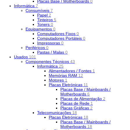
Placas Base / Motherboards
0
Informática
7
Consumíveis
7
Papel
2
Tinteiros
5
Toners
0
Equipamentos
0
Computadores Fixos
0
Computadores Portáteis
0
Impressoras
0
Periféricos
0
Pastas / Malas
0
Usados
101
Componentes Técnicos
43
Informática
25
Alimentadores / Fontes
1
Memórias RAM
12
Motores
1
Placas Eletrónicas
11
Placas Base / Mainboards /
Motherboards
6
Placas de Alimentação
2
Placas de Rede
1
Placas Gráficas
2
Telecomunicações
18
Placas Eletrónicas
18
Placas Base / Mainboards /
Motherboards
18