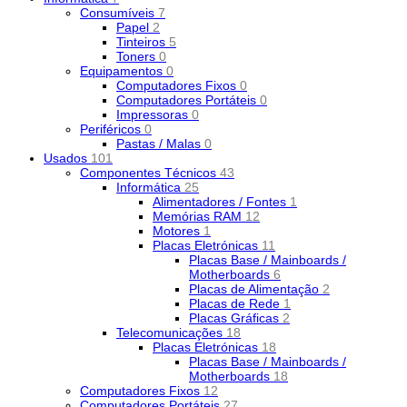
Consumíveis
7
Papel
2
Tinteiros
5
Toners
0
Equipamentos
0
Computadores Fixos
0
Computadores Portáteis
0
Impressoras
0
Periféricos
0
Pastas / Malas
0
Usados
101
Componentes Técnicos
43
Informática
25
Alimentadores / Fontes
1
Memórias RAM
12
Motores
1
Placas Eletrónicas
11
Placas Base / Mainboards /
Motherboards
6
Placas de Alimentação
2
Placas de Rede
1
Placas Gráficas
2
Telecomunicações
18
Placas Eletrónicas
18
Placas Base / Mainboards /
Motherboards
18
Computadores Fixos
12
Computadores Portáteis
27