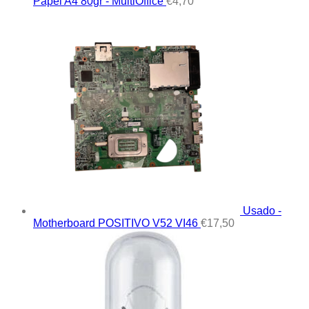
Papel A4 80gr - MultiOffice
€
4,70
Usado -
Motherboard POSITIVO V52 VI46
€
17,50