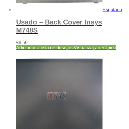
Esgotado
Usado – Back Cover Insys
M748S
€
8,50
Adicionar a lista de desejos
Visualização Rápida