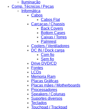
Iluminação
Comp. Técnicos / Peças
Informática
Cabos
Cabos Flat
Carcaças / Chassis
Back Covers
Bottom Cases
Caixas / Torres
Palmrest
Coolers / Ventiladores
DC IN / Dock carga
Com fio
Sem fio
Drive DVD/CD
Fontes
LCDs
Memoria Ram
Placas Gráficas
Placas mães / Motherboards
Processadores
Speakers / Colunas
Suportes diversos
Teclados
Touchpad / Trackpad