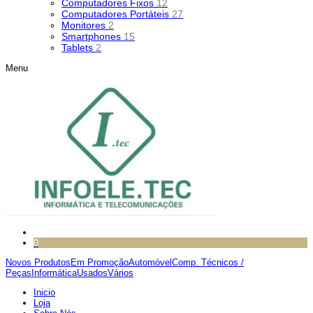
Computadores Fixos
12
Computadores Portáteis
27
Monitores
2
Smartphones
15
Tablets
2
Menu
0
Novos Produtos
Em Promoção
Automóvel
Comp. Técnicos /
Peças
Informática
Usados
Vários
Inicio
Loja