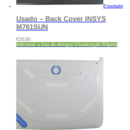
Esgotado
Usado – Back Cover INSYS
M761SUN
€
20,00
Adicionar a lista de desejos
Visualização Rápida