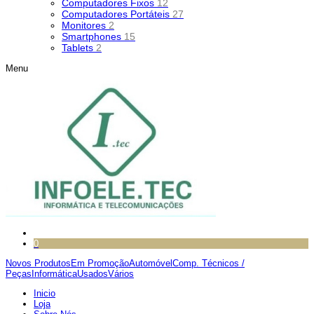
Computadores Fixos
12
Computadores Portáteis
27
Monitores
2
Smartphones
15
Tablets
2
Menu
0
Novos Produtos
Em Promoção
Automóvel
Comp. Técnicos /
Peças
Informática
Usados
Vários
Inicio
Loja