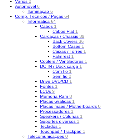
Vários
0
Automóvel
6
Iluminação
6
Comp. Técnicos / Peças
64
Informática
64
Cabos
1
Cabos Flat
1
Carcaças / Chassis
39
Back Covers
36
Bottom Cases
1
Caixas / Torres
1
Palmrest
1
Coolers / Ventiladores
1
DC IN / Dock carga
1
Com fio
1
Sem fio
0
Drive DVD/CD
1
Fontes
1
LCDs
9
Memoria Ram
8
Placas Gráficas
1
Placas mães / Motherboards
0
Processadores
1
Speakers / Colunas
1
Suportes diversos
1
Teclados
1
Touchpad / Trackpad
1
Telecomunicações
0