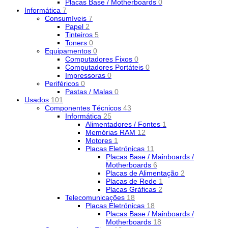
Placas Base / Motherboards
0
Informática
7
Consumíveis
7
Papel
2
Tinteiros
5
Toners
0
Equipamentos
0
Computadores Fixos
0
Computadores Portáteis
0
Impressoras
0
Periféricos
0
Pastas / Malas
0
Usados
101
Componentes Técnicos
43
Informática
25
Alimentadores / Fontes
1
Memórias RAM
12
Motores
1
Placas Eletrónicas
11
Placas Base / Mainboards /
Motherboards
6
Placas de Alimentação
2
Placas de Rede
1
Placas Gráficas
2
Telecomunicações
18
Placas Eletrónicas
18
Placas Base / Mainboards /
Motherboards
18