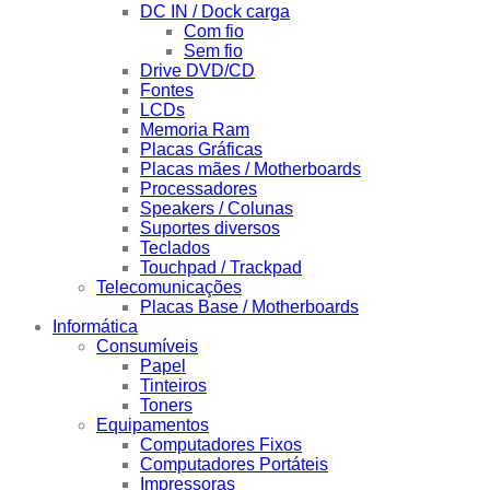
DC IN / Dock carga
Com fio
Sem fio
Drive DVD/CD
Fontes
LCDs
Memoria Ram
Placas Gráficas
Placas mães / Motherboards
Processadores
Speakers / Colunas
Suportes diversos
Teclados
Touchpad / Trackpad
Telecomunicações
Placas Base / Motherboards
Informática
Consumíveis
Papel
Tinteiros
Toners
Equipamentos
Computadores Fixos
Computadores Portáteis
Impressoras