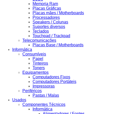
Memoria Ram
Placas Gráficas
Placas mães / Motherboards
Processadores
Speakers / Colunas
Suportes diversos
Teclados
Touchpad / Trackpad
Telecomunicações
Placas Base / Motherboards
Informática
Consumíveis
Papel
Tinteiros
Toners
Equipamentos
Computadores Fixos
Computadores Portáteis
Impressoras
Periféricos
Pastas / Malas
Usados
Componentes Técnicos
Informática
Alimentadores / Fontes