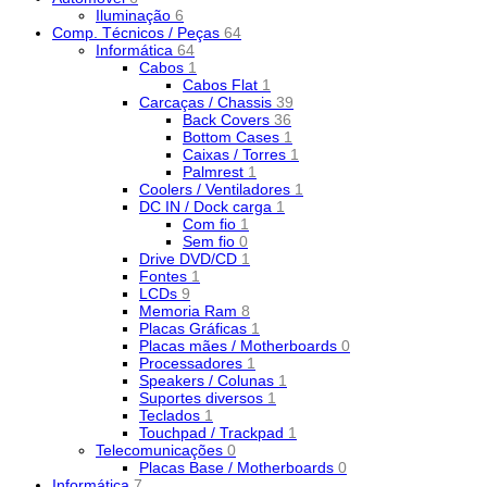
Iluminação
6
Comp. Técnicos / Peças
64
Informática
64
Cabos
1
Cabos Flat
1
Carcaças / Chassis
39
Back Covers
36
Bottom Cases
1
Caixas / Torres
1
Palmrest
1
Coolers / Ventiladores
1
DC IN / Dock carga
1
Com fio
1
Sem fio
0
Drive DVD/CD
1
Fontes
1
LCDs
9
Memoria Ram
8
Placas Gráficas
1
Placas mães / Motherboards
0
Processadores
1
Speakers / Colunas
1
Suportes diversos
1
Teclados
1
Touchpad / Trackpad
1
Telecomunicações
0
Placas Base / Motherboards
0
Informática
7