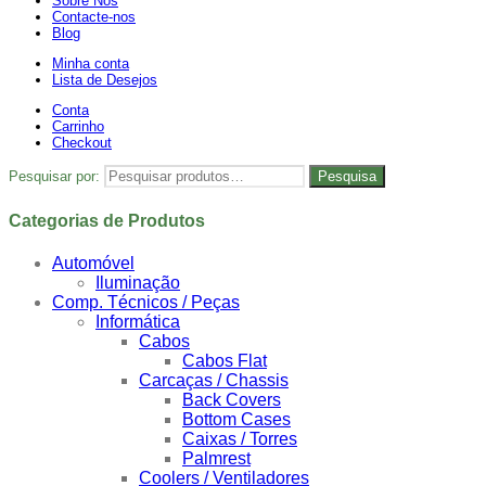
Sobre Nós
Contacte-nos
Blog
Minha conta
Lista de Desejos
Conta
Carrinho
Checkout
Pesquisar por:
Pesquisa
Categorias de Produtos
Automóvel
Iluminação
Comp. Técnicos / Peças
Informática
Cabos
Cabos Flat
Carcaças / Chassis
Back Covers
Bottom Cases
Caixas / Torres
Palmrest
Coolers / Ventiladores