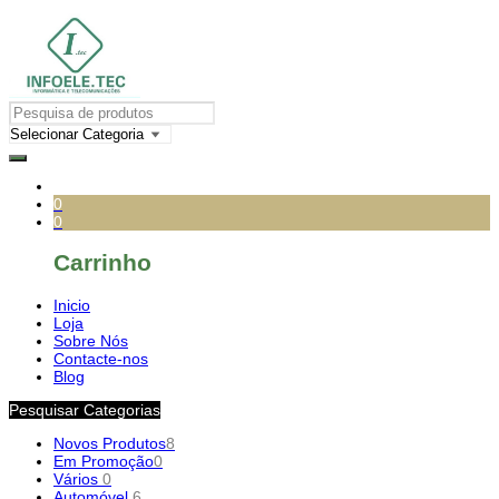
0
0
Carrinho
Inicio
Loja
Sobre Nós
Contacte-nos
Blog
Pesquisar Categorias
Novos Produtos
8
Em Promoção
0
Vários
0
Automóvel
6