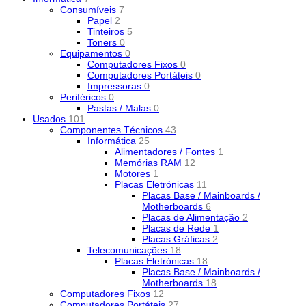
Consumíveis
7
Papel
2
Tinteiros
5
Toners
0
Equipamentos
0
Computadores Fixos
0
Computadores Portáteis
0
Impressoras
0
Periféricos
0
Pastas / Malas
0
Usados
101
Componentes Técnicos
43
Informática
25
Alimentadores / Fontes
1
Memórias RAM
12
Motores
1
Placas Eletrónicas
11
Placas Base / Mainboards /
Motherboards
6
Placas de Alimentação
2
Placas de Rede
1
Placas Gráficas
2
Telecomunicações
18
Placas Eletrónicas
18
Placas Base / Mainboards /
Motherboards
18
Computadores Fixos
12
Computadores Portáteis
27