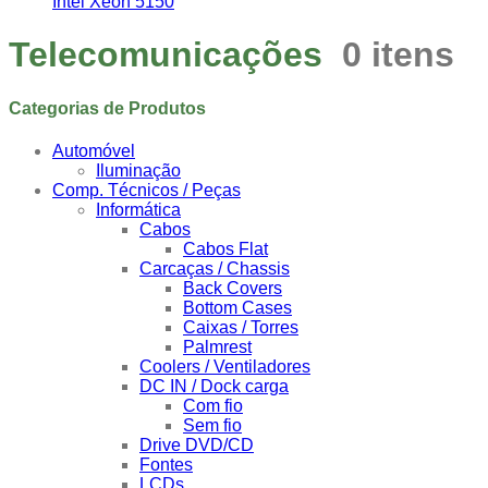
Intel Xeon 5150
Telecomunicações
0 itens
Categorias de Produtos
Automóvel
Iluminação
Comp. Técnicos / Peças
Informática
Cabos
Cabos Flat
Carcaças / Chassis
Back Covers
Bottom Cases
Caixas / Torres
Palmrest
Coolers / Ventiladores
DC IN / Dock carga
Com fio
Sem fio
Drive DVD/CD
Fontes
LCDs