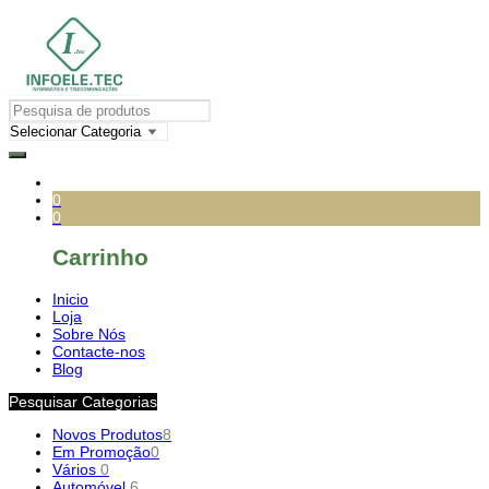
0
0
Carrinho
Inicio
Loja
Sobre Nós
Contacte-nos
Blog
Pesquisar Categorias
Novos Produtos
8
Em Promoção
0
Vários
0
Automóvel
6