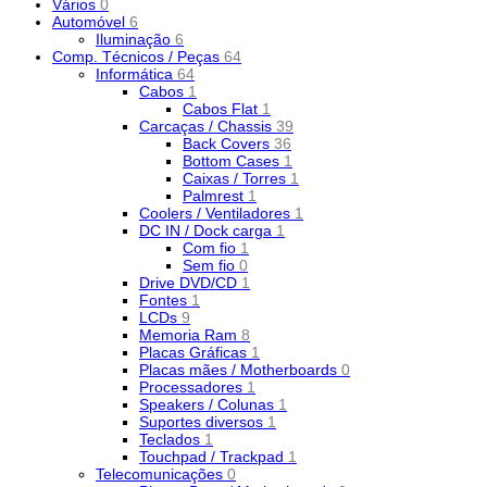
Vários
0
Automóvel
6
Iluminação
6
Comp. Técnicos / Peças
64
Informática
64
Cabos
1
Cabos Flat
1
Carcaças / Chassis
39
Back Covers
36
Bottom Cases
1
Caixas / Torres
1
Palmrest
1
Coolers / Ventiladores
1
DC IN / Dock carga
1
Com fio
1
Sem fio
0
Drive DVD/CD
1
Fontes
1
LCDs
9
Memoria Ram
8
Placas Gráficas
1
Placas mães / Motherboards
0
Processadores
1
Speakers / Colunas
1
Suportes diversos
1
Teclados
1
Touchpad / Trackpad
1
Telecomunicações
0