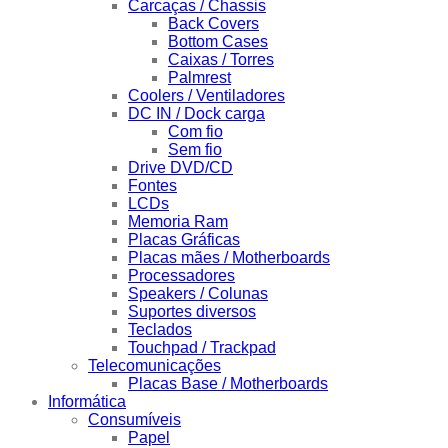
Carcaças / Chassis
Back Covers
Bottom Cases
Caixas / Torres
Palmrest
Coolers / Ventiladores
DC IN / Dock carga
Com fio
Sem fio
Drive DVD/CD
Fontes
LCDs
Memoria Ram
Placas Gráficas
Placas mães / Motherboards
Processadores
Speakers / Colunas
Suportes diversos
Teclados
Touchpad / Trackpad
Telecomunicações
Placas Base / Motherboards
Informática
Consumíveis
Papel