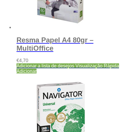
Resma Papel A4 80gr –
MultiOffice
€
4,70
Adicionar a lista de desejos
Visualização Rápida
Adicionar