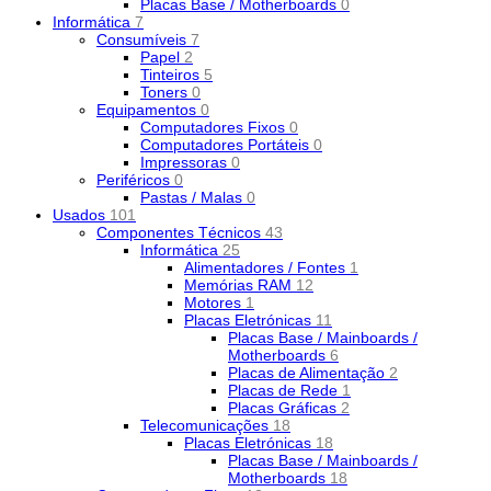
Placas Base / Motherboards
0
Informática
7
Consumíveis
7
Papel
2
Tinteiros
5
Toners
0
Equipamentos
0
Computadores Fixos
0
Computadores Portáteis
0
Impressoras
0
Periféricos
0
Pastas / Malas
0
Usados
101
Componentes Técnicos
43
Informática
25
Alimentadores / Fontes
1
Memórias RAM
12
Motores
1
Placas Eletrónicas
11
Placas Base / Mainboards /
Motherboards
6
Placas de Alimentação
2
Placas de Rede
1
Placas Gráficas
2
Telecomunicações
18
Placas Eletrónicas
18
Placas Base / Mainboards /
Motherboards
18