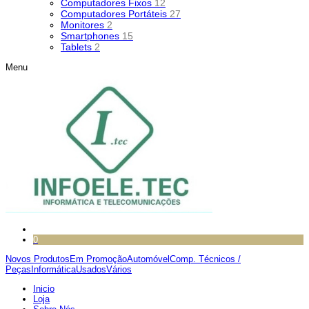
Computadores Fixos
12
Computadores Portáteis
27
Monitores
2
Smartphones
15
Tablets
2
Menu
0
Novos Produtos
Em Promoção
Automóvel
Comp. Técnicos /
Peças
Informática
Usados
Vários
Inicio
Loja