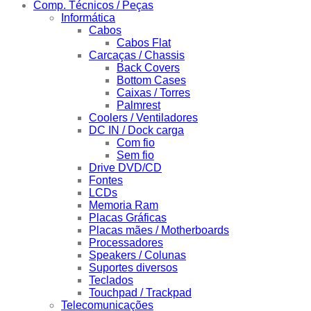
Comp. Técnicos / Peças
Informática
Cabos
Cabos Flat
Carcaças / Chassis
Back Covers
Bottom Cases
Caixas / Torres
Palmrest
Coolers / Ventiladores
DC IN / Dock carga
Com fio
Sem fio
Drive DVD/CD
Fontes
LCDs
Memoria Ram
Placas Gráficas
Placas mães / Motherboards
Processadores
Speakers / Colunas
Suportes diversos
Teclados
Touchpad / Trackpad
Telecomunicações