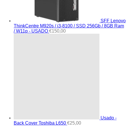
SFF Lenovo
ThinkCentre M920s / i3-8100 / SSD 256Gb / 8GB Ram
/ W11p - USADO
€
150,00
Usado -
Back Cover Toshiba L650
€
25,00