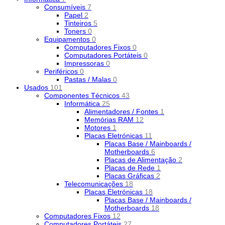
Consumíveis
7
Papel
2
Tinteiros
5
Toners
0
Equipamentos
0
Computadores Fixos
0
Computadores Portáteis
0
Impressoras
0
Periféricos
0
Pastas / Malas
0
Usados
101
Componentes Técnicos
43
Informática
25
Alimentadores / Fontes
1
Memórias RAM
12
Motores
1
Placas Eletrónicas
11
Placas Base / Mainboards /
Motherboards
6
Placas de Alimentação
2
Placas de Rede
1
Placas Gráficas
2
Telecomunicações
18
Placas Eletrónicas
18
Placas Base / Mainboards /
Motherboards
18
Computadores Fixos
12
Computadores Portáteis
27