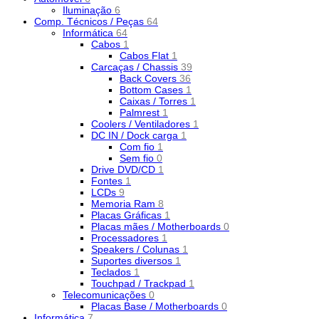
Iluminação
6
Comp. Técnicos / Peças
64
Informática
64
Cabos
1
Cabos Flat
1
Carcaças / Chassis
39
Back Covers
36
Bottom Cases
1
Caixas / Torres
1
Palmrest
1
Coolers / Ventiladores
1
DC IN / Dock carga
1
Com fio
1
Sem fio
0
Drive DVD/CD
1
Fontes
1
LCDs
9
Memoria Ram
8
Placas Gráficas
1
Placas mães / Motherboards
0
Processadores
1
Speakers / Colunas
1
Suportes diversos
1
Teclados
1
Touchpad / Trackpad
1
Telecomunicações
0
Placas Base / Motherboards
0
Informática
7