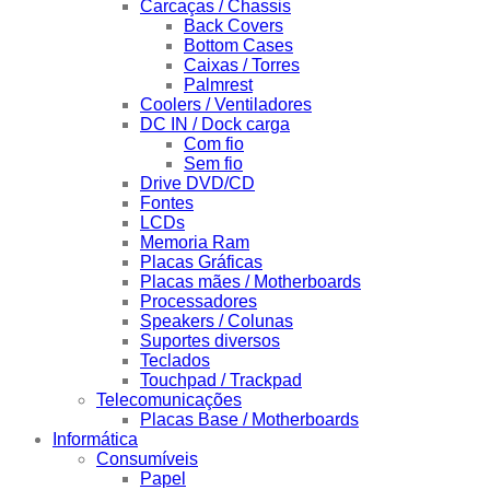
Carcaças / Chassis
Back Covers
Bottom Cases
Caixas / Torres
Palmrest
Coolers / Ventiladores
DC IN / Dock carga
Com fio
Sem fio
Drive DVD/CD
Fontes
LCDs
Memoria Ram
Placas Gráficas
Placas mães / Motherboards
Processadores
Speakers / Colunas
Suportes diversos
Teclados
Touchpad / Trackpad
Telecomunicações
Placas Base / Motherboards
Informática
Consumíveis
Papel