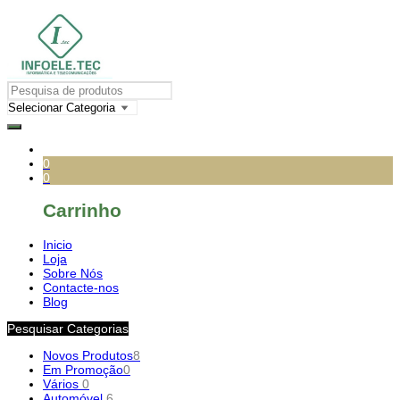
0
0
Carrinho
Inicio
Loja
Sobre Nós
Contacte-nos
Blog
Pesquisar Categorias
Novos Produtos
8
Em Promoção
0
Vários
0
Automóvel
6