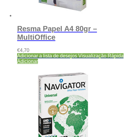
Resma Papel A4 80gr –
MultiOffice
€
4,70
Adicionar a lista de desejos
Visualização Rápida
Adicionar