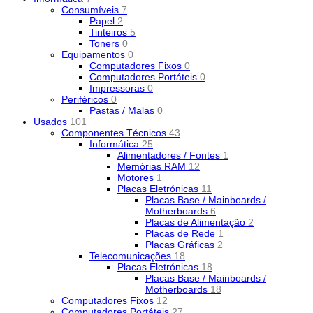
Consumíveis
7
Papel
2
Tinteiros
5
Toners
0
Equipamentos
0
Computadores Fixos
0
Computadores Portáteis
0
Impressoras
0
Periféricos
0
Pastas / Malas
0
Usados
101
Componentes Técnicos
43
Informática
25
Alimentadores / Fontes
1
Memórias RAM
12
Motores
1
Placas Eletrónicas
11
Placas Base / Mainboards /
Motherboards
6
Placas de Alimentação
2
Placas de Rede
1
Placas Gráficas
2
Telecomunicações
18
Placas Eletrónicas
18
Placas Base / Mainboards /
Motherboards
18
Computadores Fixos
12
Computadores Portáteis
27