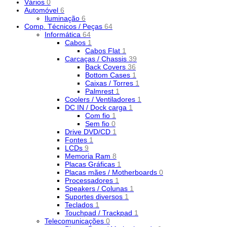
Vários
0
Automóvel
6
Iluminação
6
Comp. Técnicos / Peças
64
Informática
64
Cabos
1
Cabos Flat
1
Carcaças / Chassis
39
Back Covers
36
Bottom Cases
1
Caixas / Torres
1
Palmrest
1
Coolers / Ventiladores
1
DC IN / Dock carga
1
Com fio
1
Sem fio
0
Drive DVD/CD
1
Fontes
1
LCDs
9
Memoria Ram
8
Placas Gráficas
1
Placas mães / Motherboards
0
Processadores
1
Speakers / Colunas
1
Suportes diversos
1
Teclados
1
Touchpad / Trackpad
1
Telecomunicações
0