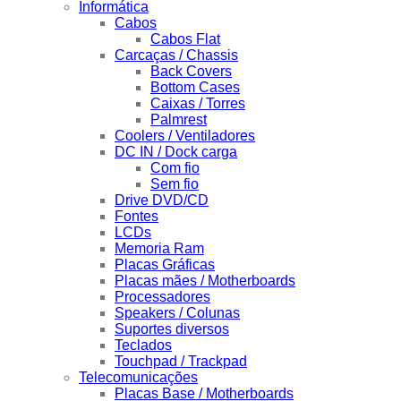
Informática
Cabos
Cabos Flat
Carcaças / Chassis
Back Covers
Bottom Cases
Caixas / Torres
Palmrest
Coolers / Ventiladores
DC IN / Dock carga
Com fio
Sem fio
Drive DVD/CD
Fontes
LCDs
Memoria Ram
Placas Gráficas
Placas mães / Motherboards
Processadores
Speakers / Colunas
Suportes diversos
Teclados
Touchpad / Trackpad
Telecomunicações
Placas Base / Motherboards