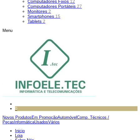
Computadores Fixos
12
Computadores Portáteis
27
Monitores
2
Smartphones
15
Tablets
2
Menu
0
Novos Produtos
Em Promoção
Automóvel
Comp. Técnicos /
Peças
Informática
Usados
Vários
Inicio
Loja