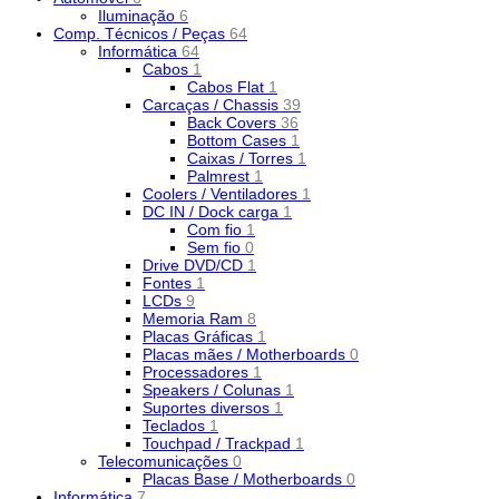
Iluminação
6
Comp. Técnicos / Peças
64
Informática
64
Cabos
1
Cabos Flat
1
Carcaças / Chassis
39
Back Covers
36
Bottom Cases
1
Caixas / Torres
1
Palmrest
1
Coolers / Ventiladores
1
DC IN / Dock carga
1
Com fio
1
Sem fio
0
Drive DVD/CD
1
Fontes
1
LCDs
9
Memoria Ram
8
Placas Gráficas
1
Placas mães / Motherboards
0
Processadores
1
Speakers / Colunas
1
Suportes diversos
1
Teclados
1
Touchpad / Trackpad
1
Telecomunicações
0
Placas Base / Motherboards
0
Informática
7