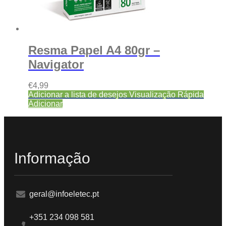
Resma Papel A4 80gr –
Navigator
€
4,99
Adicionar a lista de desejos
Visualização Rápida
Adicionar
Informação
geral@infoeletec.pt
+351 234 098 581