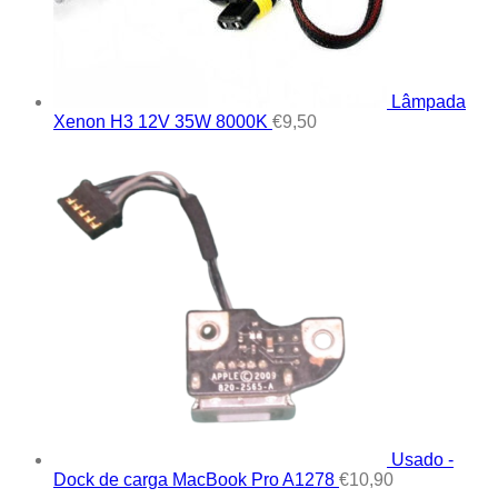
Lâmpada
Xenon H3 12V 35W 8000K
€
9,50
Usado -
Dock de carga MacBook Pro A1278
€
10,90