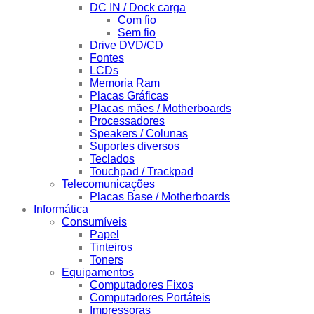
DC IN / Dock carga
Com fio
Sem fio
Drive DVD/CD
Fontes
LCDs
Memoria Ram
Placas Gráficas
Placas mães / Motherboards
Processadores
Speakers / Colunas
Suportes diversos
Teclados
Touchpad / Trackpad
Telecomunicações
Placas Base / Motherboards
Informática
Consumíveis
Papel
Tinteiros
Toners
Equipamentos
Computadores Fixos
Computadores Portáteis
Impressoras