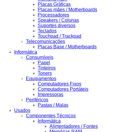
Placas Gráficas
Placas mães / Motherboards
Processadores
Speakers / Colunas
Suportes diversos
Teclados
Touchpad / Trackpad
Telecomunicações
Placas Base / Motherboards
Informática
Consumíveis
Papel
Tinteiros
Toners
Equipamentos
Computadores Fixos
Computadores Portáteis
Impressoras
Periféricos
Pastas / Malas
Usados
Componentes Técnicos
Informática
Alimentadores / Fontes
Memórias RAM