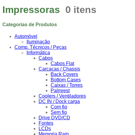
Impressoras
0 itens
Categorias de Produtos
Automóvel
Iluminação
Comp. Técnicos / Peças
Informática
Cabos
Cabos Flat
Carcaças / Chassis
Back Covers
Bottom Cases
Caixas / Torres
Palmrest
Coolers / Ventiladores
DC IN / Dock carga
Com fio
Sem fio
Drive DVD/CD
Fontes
LCDs
Memoria Ram