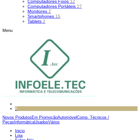
Computadores Fixos
12
Computadores Portáteis
27
Monitores
2
Smartphones
15
Tablets
2
Menu
0
Novos Produtos
Em Promoção
Automóvel
Comp. Técnicos /
Peças
Informática
Usados
Vários
Inicio
Loja