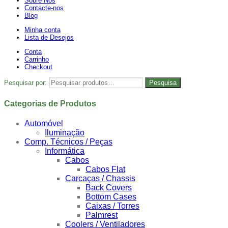
Sobre Nós
Contacte-nos
Blog
Minha conta
Lista de Desejos
Conta
Carrinho
Checkout
Pesquisar por:
Pesquisa
Categorias de Produtos
Automóvel
Iluminação
Comp. Técnicos / Peças
Informática
Cabos
Cabos Flat
Carcaças / Chassis
Back Covers
Bottom Cases
Caixas / Torres
Palmrest
Coolers / Ventiladores