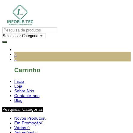
0
0
Carrinho
Inicio
Loja
Sobre Nós
Contacte-nos
Blog
Pesquisar Categorias
Novos Produtos
8
Em Promoção
0
Vários
0
Automóvel
6