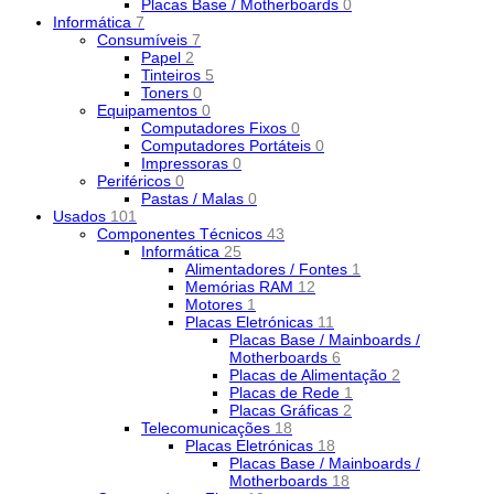
Placas Base / Motherboards
0
Informática
7
Consumíveis
7
Papel
2
Tinteiros
5
Toners
0
Equipamentos
0
Computadores Fixos
0
Computadores Portáteis
0
Impressoras
0
Periféricos
0
Pastas / Malas
0
Usados
101
Componentes Técnicos
43
Informática
25
Alimentadores / Fontes
1
Memórias RAM
12
Motores
1
Placas Eletrónicas
11
Placas Base / Mainboards /
Motherboards
6
Placas de Alimentação
2
Placas de Rede
1
Placas Gráficas
2
Telecomunicações
18
Placas Eletrónicas
18
Placas Base / Mainboards /
Motherboards
18