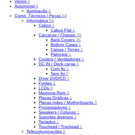
Vários
0
Automóvel
6
Iluminação
6
Comp. Técnicos / Peças
64
Informática
64
Cabos
1
Cabos Flat
1
Carcaças / Chassis
39
Back Covers
36
Bottom Cases
1
Caixas / Torres
1
Palmrest
1
Coolers / Ventiladores
1
DC IN / Dock carga
1
Com fio
1
Sem fio
0
Drive DVD/CD
1
Fontes
1
LCDs
9
Memoria Ram
8
Placas Gráficas
1
Placas mães / Motherboards
0
Processadores
1
Speakers / Colunas
1
Suportes diversos
1
Teclados
1
Touchpad / Trackpad
1
Telecomunicações
0