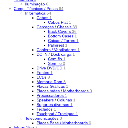
Iluminação
6
Comp. Técnicos / Peças
64
Informática
64
Cabos
1
Cabos Flat
1
Carcaças / Chassis
39
Back Covers
36
Bottom Cases
1
Caixas / Torres
1
Palmrest
1
Coolers / Ventiladores
1
DC IN / Dock carga
1
Com fio
1
Sem fio
0
Drive DVD/CD
1
Fontes
1
LCDs
9
Memoria Ram
8
Placas Gráficas
1
Placas mães / Motherboards
0
Processadores
1
Speakers / Colunas
1
Suportes diversos
1
Teclados
1
Touchpad / Trackpad
1
Telecomunicações
0
Placas Base / Motherboards
0
Informática
7