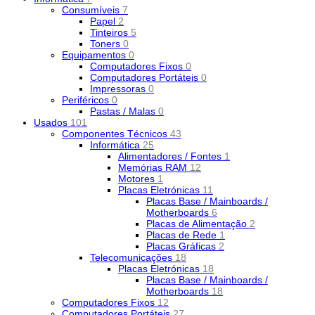
Consumíveis
7
Papel
2
Tinteiros
5
Toners
0
Equipamentos
0
Computadores Fixos
0
Computadores Portáteis
0
Impressoras
0
Periféricos
0
Pastas / Malas
0
Usados
101
Componentes Técnicos
43
Informática
25
Alimentadores / Fontes
1
Memórias RAM
12
Motores
1
Placas Eletrónicas
11
Placas Base / Mainboards /
Motherboards
6
Placas de Alimentação
2
Placas de Rede
1
Placas Gráficas
2
Telecomunicações
18
Placas Eletrónicas
18
Placas Base / Mainboards /
Motherboards
18
Computadores Fixos
12
Computadores Portáteis
27