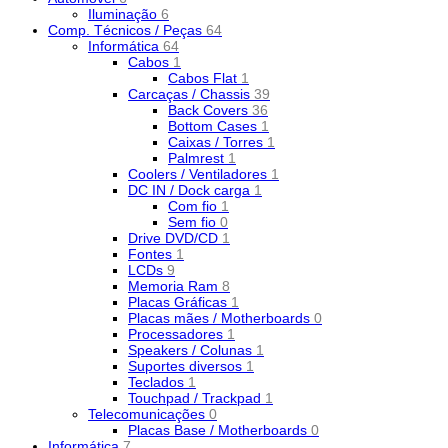
Iluminação
6
Comp. Técnicos / Peças
64
Informática
64
Cabos
1
Cabos Flat
1
Carcaças / Chassis
39
Back Covers
36
Bottom Cases
1
Caixas / Torres
1
Palmrest
1
Coolers / Ventiladores
1
DC IN / Dock carga
1
Com fio
1
Sem fio
0
Drive DVD/CD
1
Fontes
1
LCDs
9
Memoria Ram
8
Placas Gráficas
1
Placas mães / Motherboards
0
Processadores
1
Speakers / Colunas
1
Suportes diversos
1
Teclados
1
Touchpad / Trackpad
1
Telecomunicações
0
Placas Base / Motherboards
0
Informática
7