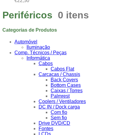
€
22,50
Periféricos
0 itens
Categorias de Produtos
Automóvel
Iluminação
Comp. Técnicos / Peças
Informática
Cabos
Cabos Flat
Carcaças / Chassis
Back Covers
Bottom Cases
Caixas / Torres
Palmrest
Coolers / Ventiladores
DC IN / Dock carga
Com fio
Sem fio
Drive DVD/CD
Fontes
LCDs