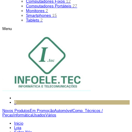
Computadores Fixos
12
Computadores Portáteis
27
Monitores
2
Smartphones
15
Tablets
2
Menu
0
Novos Produtos
Em Promoção
Automóvel
Comp. Técnicos /
Peças
Informática
Usados
Vários
Inicio
Loja