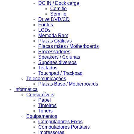
DC IN / Dock carga
Com fio
Sem fio
Drive DVD/CD
Fontes
LCDs
Memoria Ram
Placas Gráficas
Placas mães / Motherboards
Processadores
Speakers / Colunas
Suportes diversos
Teclados
Touchpad / Trackpad
Telecomunicações
Placas Base / Motherboards
Informática
Consumíveis
Papel
Tinteiros
Toners
Equipamentos
Computadores Fixos
Computadores Portáteis
Impressoras