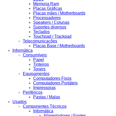
Memoria Ram
Placas Gráficas
Placas mães / Motherboards
Processadores
Speakers / Colunas
Suportes diversos
Teclados
Touchpad / Trackpad
Telecomunicações
Placas Base / Motherboards
Informática
Consumíveis
Papel
Tinteiros
Toners
Equipamentos
Computadores Fixos
Computadores Portáteis
Impressoras
Periféricos
Pastas / Malas
Usados
Componentes Técnicos
Informática
Alimentadores / Fontes