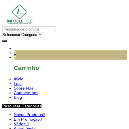
0
0
Carrinho
Inicio
Loja
Sobre Nós
Contacte-nos
Blog
Pesquisar Categorias
Novos Produtos
8
Em Promoção
0
Vários
0
Automóvel
6