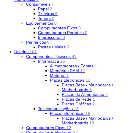
Consumíveis
7
Papel
2
Tinteiros
5
Toners
0
Equipamentos
0
Computadores Fixos
0
Computadores Portáteis
0
Impressoras
0
Periféricos
0
Pastas / Malas
0
Usados
101
Componentes Técnicos
43
Informática
25
Alimentadores / Fontes
1
Memórias RAM
12
Motores
1
Placas Eletrónicas
11
Placas Base / Mainboards /
Motherboards
6
Placas de Alimentação
2
Placas de Rede
1
Placas Gráficas
2
Telecomunicações
18
Placas Eletrónicas
18
Placas Base / Mainboards /
Motherboards
18
Computadores Fixos
12
Computadores Portáteis
27