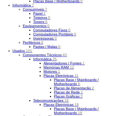
Placas Base / Motherboards
0
Informática
7
Consumíveis
7
Papel
2
Tinteiros
5
Toners
0
Equipamentos
0
Computadores Fixos
0
Computadores Portáteis
0
Impressoras
0
Periféricos
0
Pastas / Malas
0
Usados
101
Componentes Técnicos
43
Informática
25
Alimentadores / Fontes
1
Memórias RAM
12
Motores
1
Placas Eletrónicas
11
Placas Base / Mainboards /
Motherboards
6
Placas de Alimentação
2
Placas de Rede
1
Placas Gráficas
2
Telecomunicações
18
Placas Eletrónicas
18
Placas Base / Mainboards /
Motherboards
18