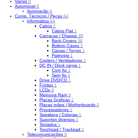
Vários
0
Automóvel
6
Iluminação
6
Comp. Técnicos / Peças
64
Informática
64
Cabos
1
Cabos Flat
1
Carcaças / Chassis
39
Back Covers
36
Bottom Cases
1
Caixas / Torres
1
Palmrest
1
Coolers / Ventiladores
1
DC IN / Dock carga
1
Com fio
1
Sem fio
0
Drive DVD/CD
1
Fontes
1
LCDs
9
Memoria Ram
8
Placas Gráficas
1
Placas mães / Motherboards
0
Processadores
1
Speakers / Colunas
1
Suportes diversos
1
Teclados
1
Touchpad / Trackpad
1
Telecomunicações
0