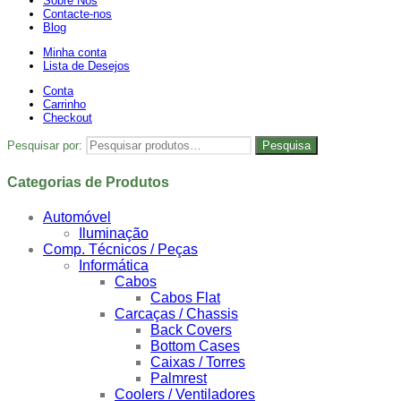
Sobre Nós
Contacte-nos
Blog
Minha conta
Lista de Desejos
Conta
Carrinho
Checkout
Pesquisar por:
Pesquisa
Categorias de Produtos
Automóvel
Iluminação
Comp. Técnicos / Peças
Informática
Cabos
Cabos Flat
Carcaças / Chassis
Back Covers
Bottom Cases
Caixas / Torres
Palmrest
Coolers / Ventiladores