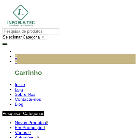
0
0
Carrinho
Inicio
Loja
Sobre Nós
Contacte-nos
Blog
Pesquisar Categorias
Novos Produtos
8
Em Promoção
0
Vários
0
Automóvel
6