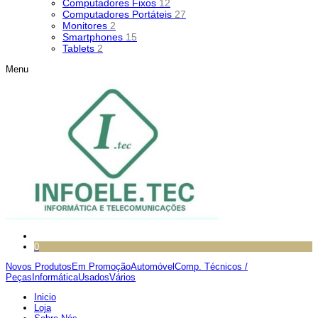
Computadores Fixos
12
Computadores Portáteis
27
Monitores
2
Smartphones
15
Tablets
2
Menu
0
Novos Produtos
Em Promoção
Automóvel
Comp. Técnicos /
Peças
Informática
Usados
Vários
Inicio
Loja