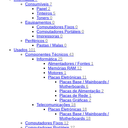
Consumíveis
7
Papel
2
Tinteiros
5
Toners
0
Equipamentos
0
Computadores Fixos
0
Computadores Portáteis
0
Impressoras
0
Periféricos
0
Pastas / Malas
0
Usados
101
Componentes Técnicos
43
Informática
25
Alimentadores / Fontes
1
Memórias RAM
12
Motores
1
Placas Eletrónicas
11
Placas Base / Mainboards /
Motherboards
6
Placas de Alimentação
2
Placas de Rede
1
Placas Gráficas
2
Telecomunicações
18
Placas Eletrónicas
18
Placas Base / Mainboards /
Motherboards
18
Computadores Fixos
12
Computadores Portáteis
27