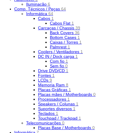
Iluminação
6
Comp. Técnicos / Peças
64
Informática
64
Cabos
1
Cabos Flat
1
Carcaças / Chassis
39
Back Covers
36
Bottom Cases
1
Caixas / Torres
1
Palmrest
1
Coolers / Ventiladores
1
DC IN / Dock carga
1
Com fio
1
Sem fio
0
Drive DVD/CD
1
Fontes
1
LCDs
9
Memoria Ram
8
Placas Gráficas
1
Placas mães / Motherboards
0
Processadores
1
Speakers / Colunas
1
Suportes diversos
1
Teclados
1
Touchpad / Trackpad
1
Telecomunicações
0
Placas Base / Motherboards
0
Informática
7