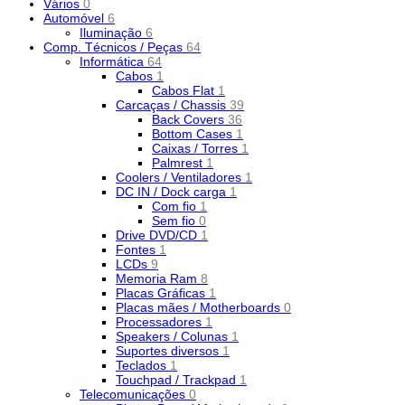
Vários
0
Automóvel
6
Iluminação
6
Comp. Técnicos / Peças
64
Informática
64
Cabos
1
Cabos Flat
1
Carcaças / Chassis
39
Back Covers
36
Bottom Cases
1
Caixas / Torres
1
Palmrest
1
Coolers / Ventiladores
1
DC IN / Dock carga
1
Com fio
1
Sem fio
0
Drive DVD/CD
1
Fontes
1
LCDs
9
Memoria Ram
8
Placas Gráficas
1
Placas mães / Motherboards
0
Processadores
1
Speakers / Colunas
1
Suportes diversos
1
Teclados
1
Touchpad / Trackpad
1
Telecomunicações
0