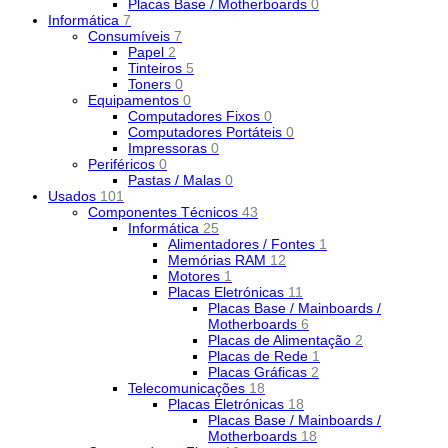
Placas Base / Motherboards
0
Informática
7
Consumíveis
7
Papel
2
Tinteiros
5
Toners
0
Equipamentos
0
Computadores Fixos
0
Computadores Portáteis
0
Impressoras
0
Periféricos
0
Pastas / Malas
0
Usados
101
Componentes Técnicos
43
Informática
25
Alimentadores / Fontes
1
Memórias RAM
12
Motores
1
Placas Eletrónicas
11
Placas Base / Mainboards /
Motherboards
6
Placas de Alimentação
2
Placas de Rede
1
Placas Gráficas
2
Telecomunicações
18
Placas Eletrónicas
18
Placas Base / Mainboards /
Motherboards
18