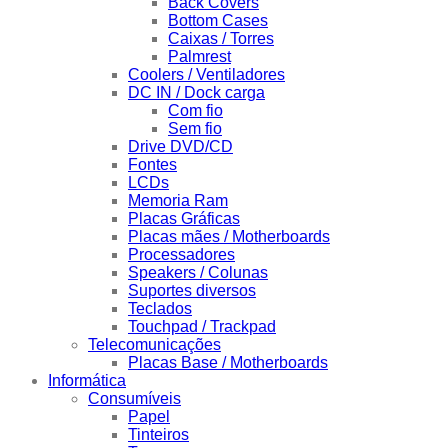
Back Covers
Bottom Cases
Caixas / Torres
Palmrest
Coolers / Ventiladores
DC IN / Dock carga
Com fio
Sem fio
Drive DVD/CD
Fontes
LCDs
Memoria Ram
Placas Gráficas
Placas mães / Motherboards
Processadores
Speakers / Colunas
Suportes diversos
Teclados
Touchpad / Trackpad
Telecomunicações
Placas Base / Motherboards
Informática
Consumíveis
Papel
Tinteiros