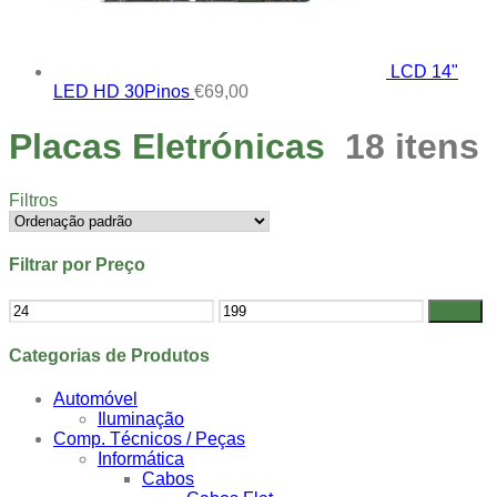
LCD 14"
LED HD 30Pinos
€
69,00
Placas Eletrónicas
18 itens
Filtros
Filtrar por Preço
Preço
Preço
Filtrar
mínimo
máximo
Categorias de Produtos
Automóvel
Iluminação
Comp. Técnicos / Peças
Informática
Cabos