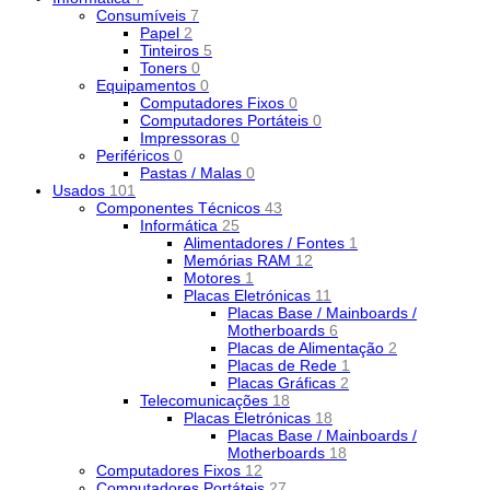
Consumíveis
7
Papel
2
Tinteiros
5
Toners
0
Equipamentos
0
Computadores Fixos
0
Computadores Portáteis
0
Impressoras
0
Periféricos
0
Pastas / Malas
0
Usados
101
Componentes Técnicos
43
Informática
25
Alimentadores / Fontes
1
Memórias RAM
12
Motores
1
Placas Eletrónicas
11
Placas Base / Mainboards /
Motherboards
6
Placas de Alimentação
2
Placas de Rede
1
Placas Gráficas
2
Telecomunicações
18
Placas Eletrónicas
18
Placas Base / Mainboards /
Motherboards
18
Computadores Fixos
12
Computadores Portáteis
27