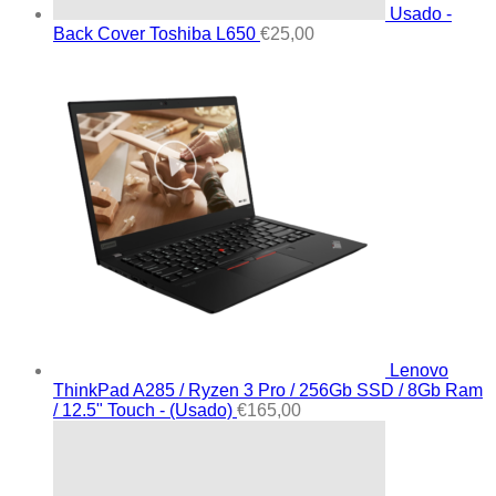
Usado -
Back Cover Toshiba L650
€
25,00
Lenovo
ThinkPad A285 / Ryzen 3 Pro / 256Gb SSD / 8Gb Ram
/ 12.5" Touch - (Usado)
€
165,00