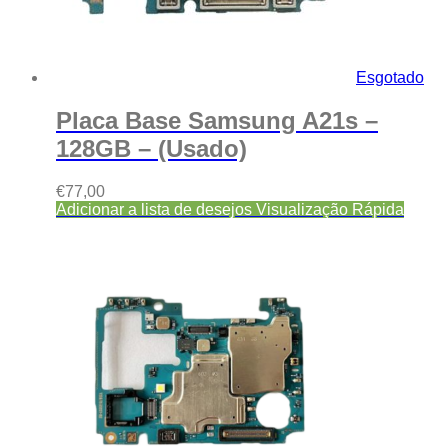
Esgotado
Placa Base Samsung A21s –
128GB – (Usado)
€
77,00
Adicionar a lista de desejos
Visualização Rápida