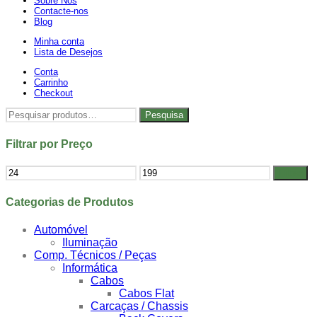
Sobre Nós
Contacte-nos
Blog
Minha conta
Lista de Desejos
Conta
Carrinho
Checkout
Pesquisar
Pesquisa
por:
Filtrar por Preço
Preço
Preço
Filtrar
mínimo
máximo
Categorias de Produtos
Automóvel
Iluminação
Comp. Técnicos / Peças
Informática
Cabos
Cabos Flat
Carcaças / Chassis