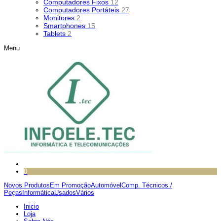
Computadores Fixos
12
Computadores Portáteis
27
Monitores
2
Smartphones
15
Tablets
2
Menu
0
Novos Produtos
Em Promoção
Automóvel
Comp. Técnicos /
Peças
Informática
Usados
Vários
Inicio
Loja