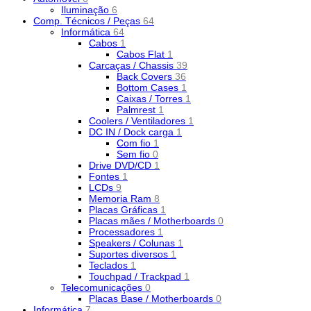
Iluminação
6
Comp. Técnicos / Peças
64
Informática
64
Cabos
1
Cabos Flat
1
Carcaças / Chassis
39
Back Covers
36
Bottom Cases
1
Caixas / Torres
1
Palmrest
1
Coolers / Ventiladores
1
DC IN / Dock carga
1
Com fio
1
Sem fio
0
Drive DVD/CD
1
Fontes
1
LCDs
9
Memoria Ram
8
Placas Gráficas
1
Placas mães / Motherboards
0
Processadores
1
Speakers / Colunas
1
Suportes diversos
1
Teclados
1
Touchpad / Trackpad
1
Telecomunicações
0
Placas Base / Motherboards
0
Informática
7