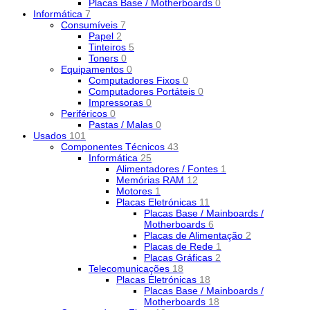
Placas Base / Motherboards
0
Informática
7
Consumíveis
7
Papel
2
Tinteiros
5
Toners
0
Equipamentos
0
Computadores Fixos
0
Computadores Portáteis
0
Impressoras
0
Periféricos
0
Pastas / Malas
0
Usados
101
Componentes Técnicos
43
Informática
25
Alimentadores / Fontes
1
Memórias RAM
12
Motores
1
Placas Eletrónicas
11
Placas Base / Mainboards /
Motherboards
6
Placas de Alimentação
2
Placas de Rede
1
Placas Gráficas
2
Telecomunicações
18
Placas Eletrónicas
18
Placas Base / Mainboards /
Motherboards
18