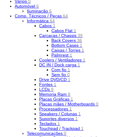
Vários
0
Automóvel
6
Iluminação
6
Comp. Técnicos / Peças
64
Informática
64
Cabos
1
Cabos Flat
1
Carcaças / Chassis
39
Back Covers
36
Bottom Cases
1
Caixas / Torres
1
Palmrest
1
Coolers / Ventiladores
1
DC IN / Dock carga
1
Com fio
1
Sem fio
0
Drive DVD/CD
1
Fontes
1
LCDs
9
Memoria Ram
8
Placas Gráficas
1
Placas mães / Motherboards
0
Processadores
1
Speakers / Colunas
1
Suportes diversos
1
Teclados
1
Touchpad / Trackpad
1
Telecomunicações
0