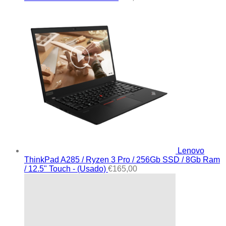
Lenovo
ThinkPad A285 / Ryzen 3 Pro / 256Gb SSD / 8Gb Ram
/ 12.5" Touch - (Usado)
€
165,00