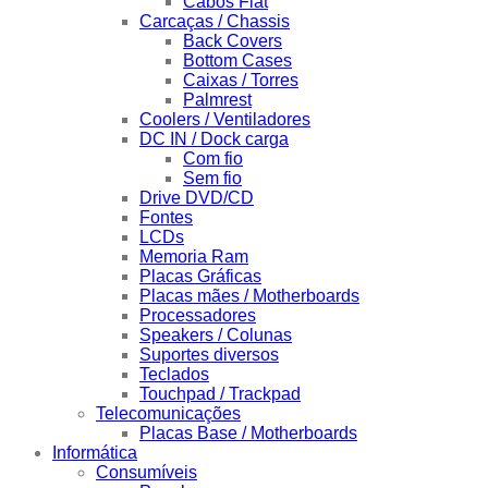
Cabos Flat
Carcaças / Chassis
Back Covers
Bottom Cases
Caixas / Torres
Palmrest
Coolers / Ventiladores
DC IN / Dock carga
Com fio
Sem fio
Drive DVD/CD
Fontes
LCDs
Memoria Ram
Placas Gráficas
Placas mães / Motherboards
Processadores
Speakers / Colunas
Suportes diversos
Teclados
Touchpad / Trackpad
Telecomunicações
Placas Base / Motherboards
Informática
Consumíveis