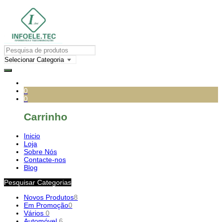
0
0
Carrinho
Inicio
Loja
Sobre Nós
Contacte-nos
Blog
Pesquisar Categorias
Novos Produtos
8
Em Promoção
0
Vários
0
Automóvel
6