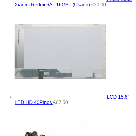
Xiaomi Redmi 6A - 16GB - (Usado)
€
30,00
LCD 15.6"
LED HD 40Pinos
€
67,50