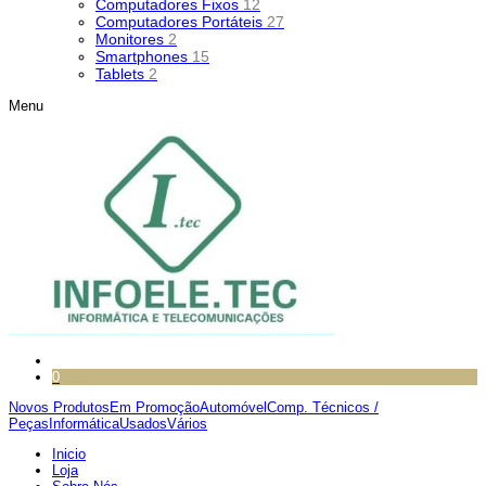
Computadores Fixos
12
Computadores Portáteis
27
Monitores
2
Smartphones
15
Tablets
2
Menu
0
Novos Produtos
Em Promoção
Automóvel
Comp. Técnicos /
Peças
Informática
Usados
Vários
Inicio
Loja