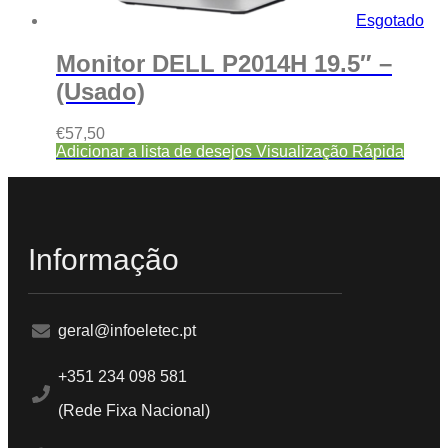
Esgotado
Monitor DELL P2014H 19.5″ –
(Usado)
€
57,50
Adicionar a lista de desejos
Visualização Rápida
Informação
geral@infoeletec.pt
+351 234 098 581
(Rede Fixa Nacional)