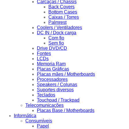
Carcaças / Chassis
Back Covers
Bottom Cases
Caixas / Torres
Palmrest
Coolers / Ventiladores
DC IN / Dock carga
Com fio
Sem fio
Drive DVD/CD
Fontes
LCDs
Memoria Ram
Placas Gráficas
Placas mães / Motherboards
Processadores
Speakers / Colunas
Suportes diversos
Teclados
Touchpad / Trackpad
Telecomunicações
Placas Base / Motherboards
Informática
Consumíveis
Papel