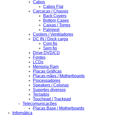
Cabos
Cabos Flat
Carcaças / Chassis
Back Covers
Bottom Cases
Caixas / Torres
Palmrest
Coolers / Ventiladores
DC IN / Dock carga
Com fio
Sem fio
Drive DVD/CD
Fontes
LCDs
Memoria Ram
Placas Gráficas
Placas mães / Motherboards
Processadores
Speakers / Colunas
Suportes diversos
Teclados
Touchpad / Trackpad
Telecomunicações
Placas Base / Motherboards
Informática