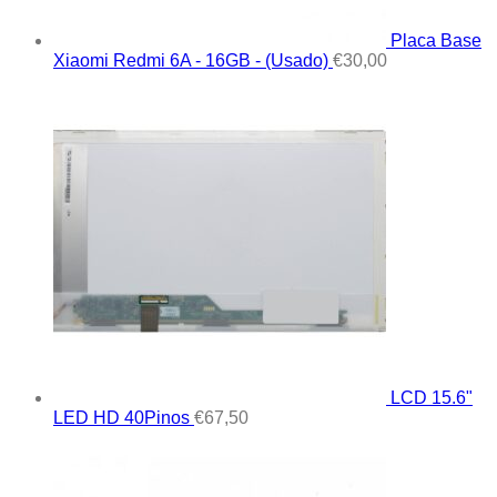
Placa Base
Xiaomi Redmi 6A - 16GB - (Usado)
€
30,00
LCD 15.6"
LED HD 40Pinos
€
67,50