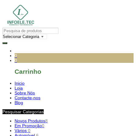
0
0
Carrinho
Inicio
Loja
Sobre Nós
Contacte-nos
Blog
Pesquisar Categorias
Novos Produtos
8
Em Promoção
0
Vários
0
Automóvel
6