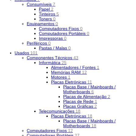
Consumíveis
7
Papel
2
Tinteiros
5
Toners
0
Equipamentos
0
Computadores Fixos
0
Computadores Portáteis
0
Impressoras
0
Periféricos
0
Pastas / Malas
0
Usados
101
Componentes Técnicos
43
Informática
25
Alimentadores / Fontes
1
Memórias RAM
12
Motores
1
Placas Eletrónicas
11
Placas Base / Mainboards /
Motherboards
6
Placas de Alimentação
2
Placas de Rede
1
Placas Gráficas
2
Telecomunicações
18
Placas Eletrónicas
18
Placas Base / Mainboards /
Motherboards
18
Computadores Fixos
12
Computadores Portáteis
27