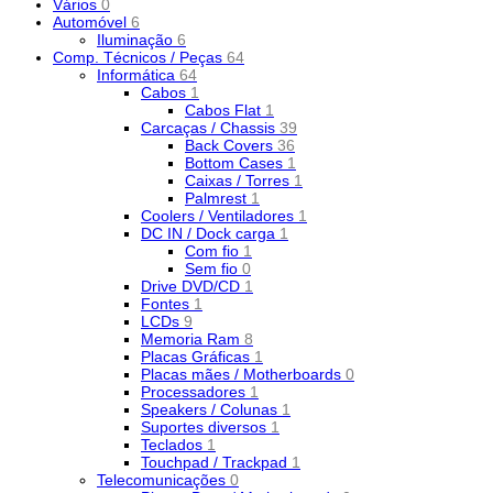
Vários
0
Automóvel
6
Iluminação
6
Comp. Técnicos / Peças
64
Informática
64
Cabos
1
Cabos Flat
1
Carcaças / Chassis
39
Back Covers
36
Bottom Cases
1
Caixas / Torres
1
Palmrest
1
Coolers / Ventiladores
1
DC IN / Dock carga
1
Com fio
1
Sem fio
0
Drive DVD/CD
1
Fontes
1
LCDs
9
Memoria Ram
8
Placas Gráficas
1
Placas mães / Motherboards
0
Processadores
1
Speakers / Colunas
1
Suportes diversos
1
Teclados
1
Touchpad / Trackpad
1
Telecomunicações
0