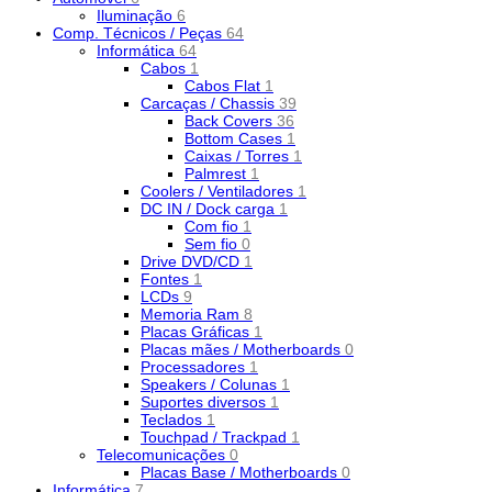
Iluminação
6
Comp. Técnicos / Peças
64
Informática
64
Cabos
1
Cabos Flat
1
Carcaças / Chassis
39
Back Covers
36
Bottom Cases
1
Caixas / Torres
1
Palmrest
1
Coolers / Ventiladores
1
DC IN / Dock carga
1
Com fio
1
Sem fio
0
Drive DVD/CD
1
Fontes
1
LCDs
9
Memoria Ram
8
Placas Gráficas
1
Placas mães / Motherboards
0
Processadores
1
Speakers / Colunas
1
Suportes diversos
1
Teclados
1
Touchpad / Trackpad
1
Telecomunicações
0
Placas Base / Motherboards
0
Informática
7