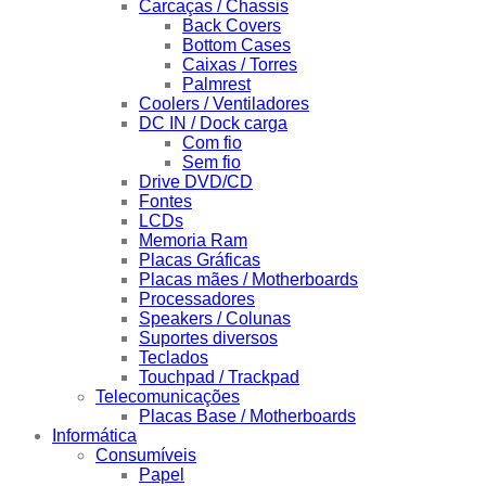
Carcaças / Chassis
Back Covers
Bottom Cases
Caixas / Torres
Palmrest
Coolers / Ventiladores
DC IN / Dock carga
Com fio
Sem fio
Drive DVD/CD
Fontes
LCDs
Memoria Ram
Placas Gráficas
Placas mães / Motherboards
Processadores
Speakers / Colunas
Suportes diversos
Teclados
Touchpad / Trackpad
Telecomunicações
Placas Base / Motherboards
Informática
Consumíveis
Papel