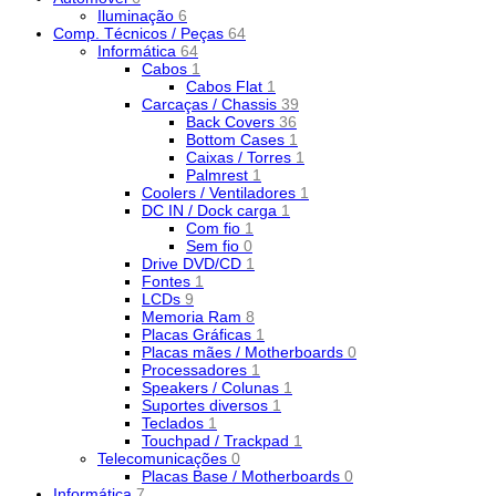
Iluminação
6
Comp. Técnicos / Peças
64
Informática
64
Cabos
1
Cabos Flat
1
Carcaças / Chassis
39
Back Covers
36
Bottom Cases
1
Caixas / Torres
1
Palmrest
1
Coolers / Ventiladores
1
DC IN / Dock carga
1
Com fio
1
Sem fio
0
Drive DVD/CD
1
Fontes
1
LCDs
9
Memoria Ram
8
Placas Gráficas
1
Placas mães / Motherboards
0
Processadores
1
Speakers / Colunas
1
Suportes diversos
1
Teclados
1
Touchpad / Trackpad
1
Telecomunicações
0
Placas Base / Motherboards
0
Informática
7