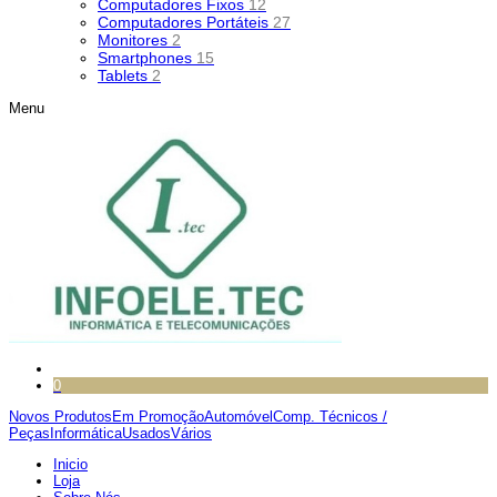
Computadores Fixos
12
Computadores Portáteis
27
Monitores
2
Smartphones
15
Tablets
2
Menu
0
Novos Produtos
Em Promoção
Automóvel
Comp. Técnicos /
Peças
Informática
Usados
Vários
Inicio
Loja