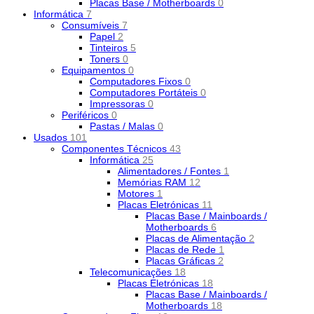
Placas Base / Motherboards
0
Informática
7
Consumíveis
7
Papel
2
Tinteiros
5
Toners
0
Equipamentos
0
Computadores Fixos
0
Computadores Portáteis
0
Impressoras
0
Periféricos
0
Pastas / Malas
0
Usados
101
Componentes Técnicos
43
Informática
25
Alimentadores / Fontes
1
Memórias RAM
12
Motores
1
Placas Eletrónicas
11
Placas Base / Mainboards /
Motherboards
6
Placas de Alimentação
2
Placas de Rede
1
Placas Gráficas
2
Telecomunicações
18
Placas Eletrónicas
18
Placas Base / Mainboards /
Motherboards
18