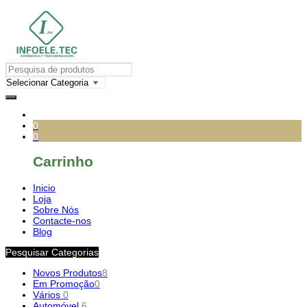
0
0
Carrinho
Inicio
Loja
Sobre Nós
Contacte-nos
Blog
Pesquisar Categorias
Novos Produtos
8
Em Promoção
0
Vários
0
Automóvel
6