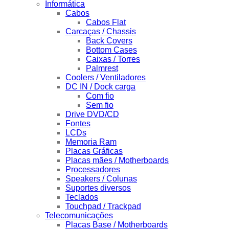
Informática
Cabos
Cabos Flat
Carcaças / Chassis
Back Covers
Bottom Cases
Caixas / Torres
Palmrest
Coolers / Ventiladores
DC IN / Dock carga
Com fio
Sem fio
Drive DVD/CD
Fontes
LCDs
Memoria Ram
Placas Gráficas
Placas mães / Motherboards
Processadores
Speakers / Colunas
Suportes diversos
Teclados
Touchpad / Trackpad
Telecomunicações
Placas Base / Motherboards