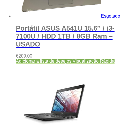
Esgotado
Portátil ASUS A541U 15.6″ / i3-
7100U / HDD 1TB / 8GB Ram –
USADO
€
209,00
Adicionar a lista de desejos
Visualização Rápida