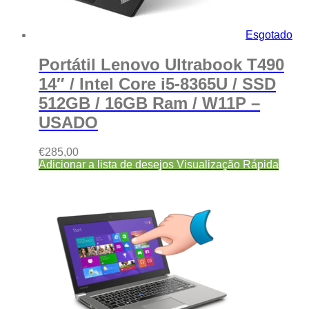
Esgotado
Portátil Lenovo Ultrabook T490
14″ / Intel Core i5-8365U / SSD
512GB / 16GB Ram / W11P –
USADO
€
285,00
Adicionar a lista de desejos
Visualização Rápida