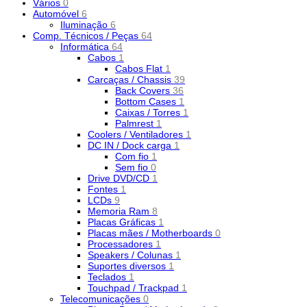
Vários
0
Automóvel
6
Iluminação
6
Comp. Técnicos / Peças
64
Informática
64
Cabos
1
Cabos Flat
1
Carcaças / Chassis
39
Back Covers
36
Bottom Cases
1
Caixas / Torres
1
Palmrest
1
Coolers / Ventiladores
1
DC IN / Dock carga
1
Com fio
1
Sem fio
0
Drive DVD/CD
1
Fontes
1
LCDs
9
Memoria Ram
8
Placas Gráficas
1
Placas mães / Motherboards
0
Processadores
1
Speakers / Colunas
1
Suportes diversos
1
Teclados
1
Touchpad / Trackpad
1
Telecomunicações
0