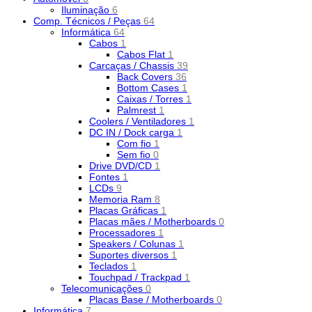
Iluminação
6
Comp. Técnicos / Peças
64
Informática
64
Cabos
1
Cabos Flat
1
Carcaças / Chassis
39
Back Covers
36
Bottom Cases
1
Caixas / Torres
1
Palmrest
1
Coolers / Ventiladores
1
DC IN / Dock carga
1
Com fio
1
Sem fio
0
Drive DVD/CD
1
Fontes
1
LCDs
9
Memoria Ram
8
Placas Gráficas
1
Placas mães / Motherboards
0
Processadores
1
Speakers / Colunas
1
Suportes diversos
1
Teclados
1
Touchpad / Trackpad
1
Telecomunicações
0
Placas Base / Motherboards
0
Informática
7