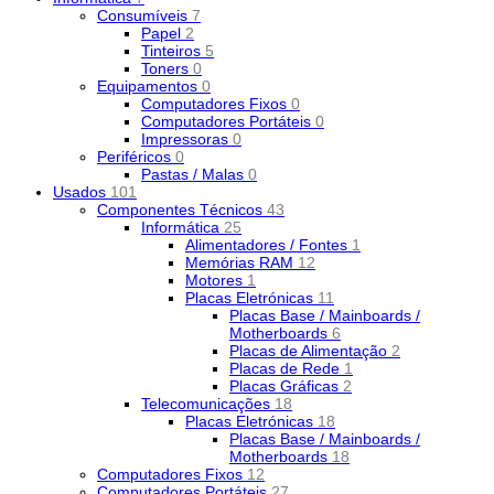
Consumíveis
7
Papel
2
Tinteiros
5
Toners
0
Equipamentos
0
Computadores Fixos
0
Computadores Portáteis
0
Impressoras
0
Periféricos
0
Pastas / Malas
0
Usados
101
Componentes Técnicos
43
Informática
25
Alimentadores / Fontes
1
Memórias RAM
12
Motores
1
Placas Eletrónicas
11
Placas Base / Mainboards /
Motherboards
6
Placas de Alimentação
2
Placas de Rede
1
Placas Gráficas
2
Telecomunicações
18
Placas Eletrónicas
18
Placas Base / Mainboards /
Motherboards
18
Computadores Fixos
12
Computadores Portáteis
27