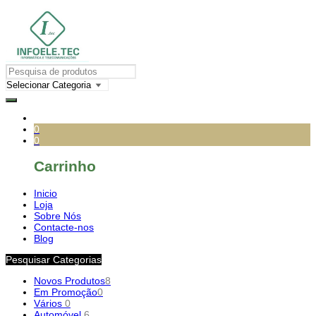
0
0
Carrinho
Inicio
Loja
Sobre Nós
Contacte-nos
Blog
Pesquisar Categorias
Novos Produtos
8
Em Promoção
0
Vários
0
Automóvel
6