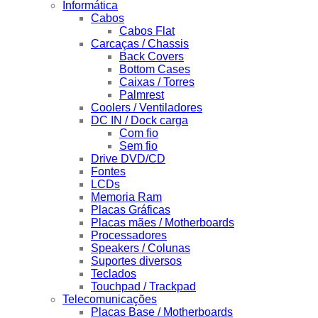
Informática
Cabos
Cabos Flat
Carcaças / Chassis
Back Covers
Bottom Cases
Caixas / Torres
Palmrest
Coolers / Ventiladores
DC IN / Dock carga
Com fio
Sem fio
Drive DVD/CD
Fontes
LCDs
Memoria Ram
Placas Gráficas
Placas mães / Motherboards
Processadores
Speakers / Colunas
Suportes diversos
Teclados
Touchpad / Trackpad
Telecomunicações
Placas Base / Motherboards