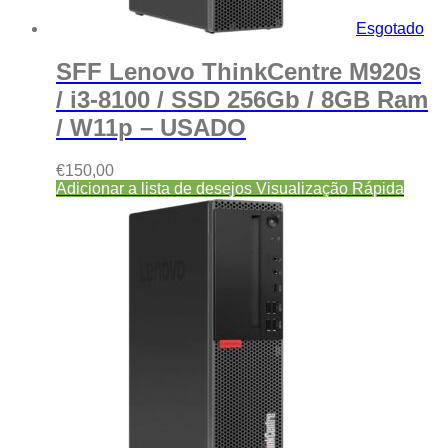
Esgotado
SFF Lenovo ThinkCentre M920s
/ i3-8100 / SSD 256Gb / 8GB Ram
/ W11p – USADO
€
150,00
Adicionar a lista de desejos
Visualização Rápida