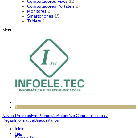
Computadores Fixos
12
Computadores Portáteis
27
Monitores
2
Smartphones
15
Tablets
2
Menu
0
Novos Produtos
Em Promoção
Automóvel
Comp. Técnicos /
Peças
Informática
Usados
Vários
Inicio
Loja