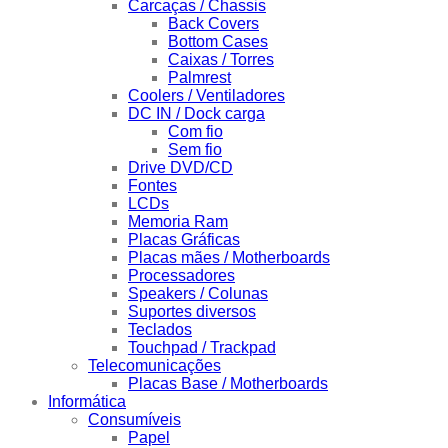
Carcaças / Chassis
Back Covers
Bottom Cases
Caixas / Torres
Palmrest
Coolers / Ventiladores
DC IN / Dock carga
Com fio
Sem fio
Drive DVD/CD
Fontes
LCDs
Memoria Ram
Placas Gráficas
Placas mães / Motherboards
Processadores
Speakers / Colunas
Suportes diversos
Teclados
Touchpad / Trackpad
Telecomunicações
Placas Base / Motherboards
Informática
Consumíveis
Papel