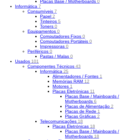
Placas Base / Motherboards
0
Informática
7
Consumíveis
7
Papel
2
Tinteiros
5
Toners
0
Equipamentos
0
Computadores Fixos
0
Computadores Portáteis
0
Impressoras
0
Periféricos
0
Pastas / Malas
0
Usados
101
Componentes Técnicos
43
Informática
25
Alimentadores / Fontes
1
Memórias RAM
12
Motores
1
Placas Eletrónicas
11
Placas Base / Mainboards /
Motherboards
6
Placas de Alimentação
2
Placas de Rede
1
Placas Gráficas
2
Telecomunicações
18
Placas Eletrónicas
18
Placas Base / Mainboards /
Motherboards
18