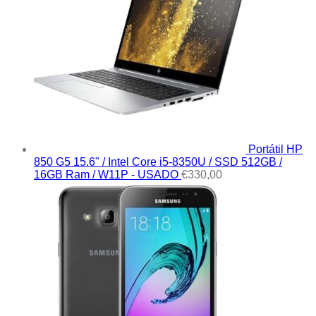
Portátil HP
850 G5 15.6" / Intel Core i5-8350U / SSD 512GB /
16GB Ram / W11P - USADO
€
330,00