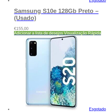
Esgotado
Samsung S10e 128Gb Preto –
(Usado)
€
155,00
Adicionar a lista de desejos
Visualização Rápida
Esgotado