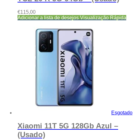
€
115,00
Adicionar a lista de desejos
Visualização Rápida
Esgotado
Xiaomi 11T 5G 128Gb Azul –
(Usado)