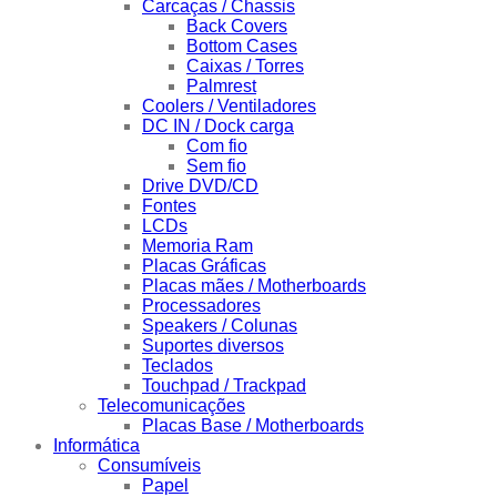
Carcaças / Chassis
Back Covers
Bottom Cases
Caixas / Torres
Palmrest
Coolers / Ventiladores
DC IN / Dock carga
Com fio
Sem fio
Drive DVD/CD
Fontes
LCDs
Memoria Ram
Placas Gráficas
Placas mães / Motherboards
Processadores
Speakers / Colunas
Suportes diversos
Teclados
Touchpad / Trackpad
Telecomunicações
Placas Base / Motherboards
Informática
Consumíveis
Papel