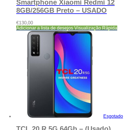
Smartphone Xiaomi Redmi 12
8GB/256GB Preto – USADO
€
130,00
Adicionar a lista de desejos
Visualização Rápida
Esgotado
TCL 20 R 5G 64Gb – (Usado)