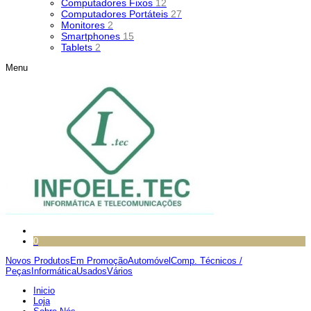
Computadores Fixos
12
Computadores Portáteis
27
Monitores
2
Smartphones
15
Tablets
2
Menu
0
Novos Produtos
Em Promoção
Automóvel
Comp. Técnicos /
Peças
Informática
Usados
Vários
Inicio
Loja