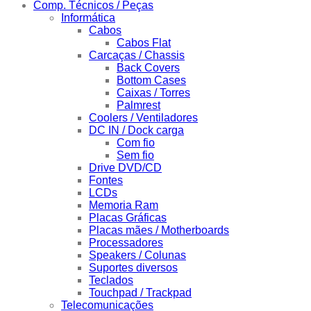
Comp. Técnicos / Peças
Informática
Cabos
Cabos Flat
Carcaças / Chassis
Back Covers
Bottom Cases
Caixas / Torres
Palmrest
Coolers / Ventiladores
DC IN / Dock carga
Com fio
Sem fio
Drive DVD/CD
Fontes
LCDs
Memoria Ram
Placas Gráficas
Placas mães / Motherboards
Processadores
Speakers / Colunas
Suportes diversos
Teclados
Touchpad / Trackpad
Telecomunicações