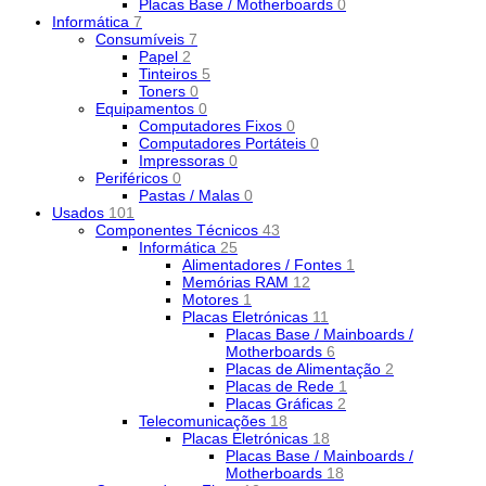
Placas Base / Motherboards
0
Informática
7
Consumíveis
7
Papel
2
Tinteiros
5
Toners
0
Equipamentos
0
Computadores Fixos
0
Computadores Portáteis
0
Impressoras
0
Periféricos
0
Pastas / Malas
0
Usados
101
Componentes Técnicos
43
Informática
25
Alimentadores / Fontes
1
Memórias RAM
12
Motores
1
Placas Eletrónicas
11
Placas Base / Mainboards /
Motherboards
6
Placas de Alimentação
2
Placas de Rede
1
Placas Gráficas
2
Telecomunicações
18
Placas Eletrónicas
18
Placas Base / Mainboards /
Motherboards
18