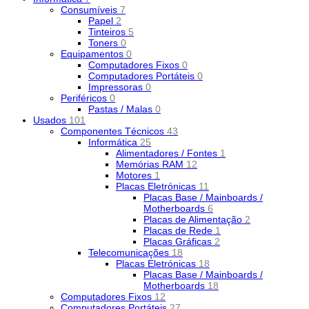
Consumíveis
7
Papel
2
Tinteiros
5
Toners
0
Equipamentos
0
Computadores Fixos
0
Computadores Portáteis
0
Impressoras
0
Periféricos
0
Pastas / Malas
0
Usados
101
Componentes Técnicos
43
Informática
25
Alimentadores / Fontes
1
Memórias RAM
12
Motores
1
Placas Eletrónicas
11
Placas Base / Mainboards /
Motherboards
6
Placas de Alimentação
2
Placas de Rede
1
Placas Gráficas
2
Telecomunicações
18
Placas Eletrónicas
18
Placas Base / Mainboards /
Motherboards
18
Computadores Fixos
12
Computadores Portáteis
27