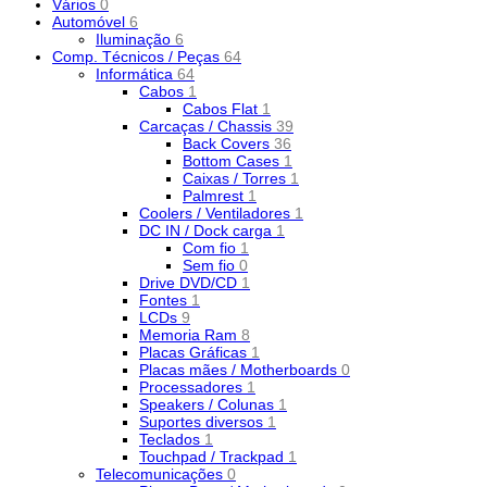
Vários
0
Automóvel
6
Iluminação
6
Comp. Técnicos / Peças
64
Informática
64
Cabos
1
Cabos Flat
1
Carcaças / Chassis
39
Back Covers
36
Bottom Cases
1
Caixas / Torres
1
Palmrest
1
Coolers / Ventiladores
1
DC IN / Dock carga
1
Com fio
1
Sem fio
0
Drive DVD/CD
1
Fontes
1
LCDs
9
Memoria Ram
8
Placas Gráficas
1
Placas mães / Motherboards
0
Processadores
1
Speakers / Colunas
1
Suportes diversos
1
Teclados
1
Touchpad / Trackpad
1
Telecomunicações
0