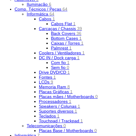
Iluminação
6
Comp. Técnicos / Peças
64
Informática
64
Cabos
1
Cabos Flat
1
Carcaças / Chassis
39
Back Covers
36
Bottom Cases
1
Caixas / Torres
1
Palmrest
1
Coolers / Ventiladores
1
DC IN / Dock carga
1
Com fio
1
Sem fio
0
Drive DVD/CD
1
Fontes
1
LCDs
9
Memoria Ram
8
Placas Gráficas
1
Placas mães / Motherboards
0
Processadores
1
Speakers / Colunas
1
Suportes diversos
1
Teclados
1
Touchpad / Trackpad
1
Telecomunicações
0
Placas Base / Motherboards
0
Informática
7