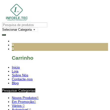
0
0
Carrinho
Inicio
Loja
Sobre Nós
Contacte-nos
Blog
Pesquisar Categorias
Novos Produtos
8
Em Promoção
0
Vários
0
Automóvel
6