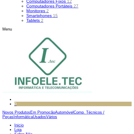
Computadores Fixos
12
Computadores Portáteis
27
Monitores
2
Smartphones
15
Tablets
2
Menu
0
Novos Produtos
Em Promoção
Automóvel
Comp. Técnicos /
Peças
Informática
Usados
Vários
Inicio
Loja