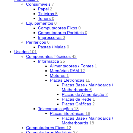
Consumíveis
7
Papel
2
Tinteiros
5
Toners
0
Equipamentos
0
Computadores Fixos
0
Computadores Portáteis
0
Impressoras
0
Periféricos
0
Pastas / Malas
0
Usados
101
Componentes Técnicos
43
Informática
25
Alimentadores / Fontes
1
Memórias RAM
12
Motores
1
Placas Eletrónicas
11
Placas Base / Mainboards /
Motherboards
6
Placas de Alimentação
2
Placas de Rede
1
Placas Gráficas
2
Telecomunicações
18
Placas Eletrónicas
18
Placas Base / Mainboards /
Motherboards
18
Computadores Fixos
12
Computadores Portáteis
27