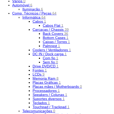
Vários
0
Automóvel
6
Iluminação
6
Comp. Técnicos / Peças
64
Informática
64
Cabos
1
Cabos Flat
1
Carcaças / Chassis
39
Back Covers
36
Bottom Cases
1
Caixas / Torres
1
Palmrest
1
Coolers / Ventiladores
1
DC IN / Dock carga
1
Com fio
1
Sem fio
0
Drive DVD/CD
1
Fontes
1
LCDs
9
Memoria Ram
8
Placas Gráficas
1
Placas mães / Motherboards
0
Processadores
1
Speakers / Colunas
1
Suportes diversos
1
Teclados
1
Touchpad / Trackpad
1
Telecomunicações
0