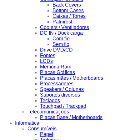
Back Covers
Bottom Cases
Caixas / Torres
Palmrest
Coolers / Ventiladores
DC IN / Dock carga
Com fio
Sem fio
Drive DVD/CD
Fontes
LCDs
Memoria Ram
Placas Gráficas
Placas mães / Motherboards
Processadores
Speakers / Colunas
Suportes diversos
Teclados
Touchpad / Trackpad
Telecomunicações
Placas Base / Motherboards
Informática
Consumíveis
Papel
Tinteiros