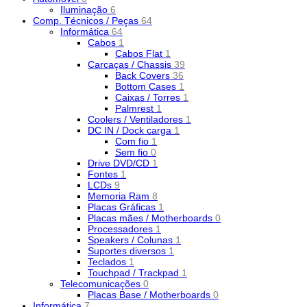
Iluminação
6
Comp. Técnicos / Peças
64
Informática
64
Cabos
1
Cabos Flat
1
Carcaças / Chassis
39
Back Covers
36
Bottom Cases
1
Caixas / Torres
1
Palmrest
1
Coolers / Ventiladores
1
DC IN / Dock carga
1
Com fio
1
Sem fio
0
Drive DVD/CD
1
Fontes
1
LCDs
9
Memoria Ram
8
Placas Gráficas
1
Placas mães / Motherboards
0
Processadores
1
Speakers / Colunas
1
Suportes diversos
1
Teclados
1
Touchpad / Trackpad
1
Telecomunicações
0
Placas Base / Motherboards
0
Informática
7