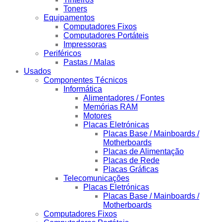
Toners
Equipamentos
Computadores Fixos
Computadores Portáteis
Impressoras
Periféricos
Pastas / Malas
Usados
Componentes Técnicos
Informática
Alimentadores / Fontes
Memórias RAM
Motores
Placas Eletrónicas
Placas Base / Mainboards /
Motherboards
Placas de Alimentação
Placas de Rede
Placas Gráficas
Telecomunicações
Placas Eletrónicas
Placas Base / Mainboards /
Motherboards
Computadores Fixos