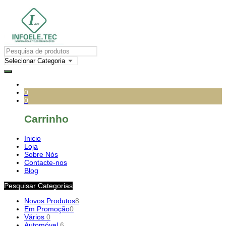
0
0
Carrinho
Inicio
Loja
Sobre Nós
Contacte-nos
Blog
Pesquisar Categorias
Novos Produtos
8
Em Promoção
0
Vários
0
Automóvel
6