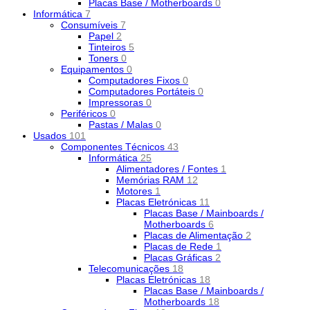
Placas Base / Motherboards
0
Informática
7
Consumíveis
7
Papel
2
Tinteiros
5
Toners
0
Equipamentos
0
Computadores Fixos
0
Computadores Portáteis
0
Impressoras
0
Periféricos
0
Pastas / Malas
0
Usados
101
Componentes Técnicos
43
Informática
25
Alimentadores / Fontes
1
Memórias RAM
12
Motores
1
Placas Eletrónicas
11
Placas Base / Mainboards /
Motherboards
6
Placas de Alimentação
2
Placas de Rede
1
Placas Gráficas
2
Telecomunicações
18
Placas Eletrónicas
18
Placas Base / Mainboards /
Motherboards
18