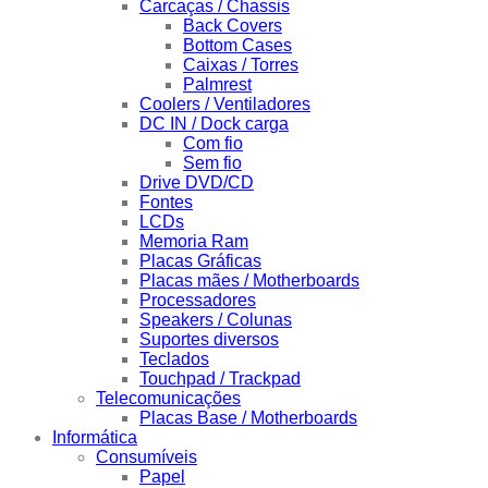
Carcaças / Chassis
Back Covers
Bottom Cases
Caixas / Torres
Palmrest
Coolers / Ventiladores
DC IN / Dock carga
Com fio
Sem fio
Drive DVD/CD
Fontes
LCDs
Memoria Ram
Placas Gráficas
Placas mães / Motherboards
Processadores
Speakers / Colunas
Suportes diversos
Teclados
Touchpad / Trackpad
Telecomunicações
Placas Base / Motherboards
Informática
Consumíveis
Papel