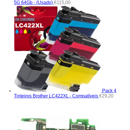
5G 64Gb - (Usado)
€
115,00
Pack 4
Tinteiros Brother LC422XL - Compatíveis
€
29,20