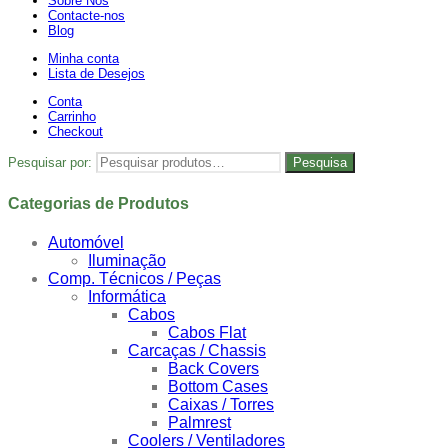
Sobre Nós
Contacte-nos
Blog
Minha conta
Lista de Desejos
Conta
Carrinho
Checkout
Pesquisar por:
Pesquisa
Categorias de Produtos
Automóvel
Iluminação
Comp. Técnicos / Peças
Informática
Cabos
Cabos Flat
Carcaças / Chassis
Back Covers
Bottom Cases
Caixas / Torres
Palmrest
Coolers / Ventiladores