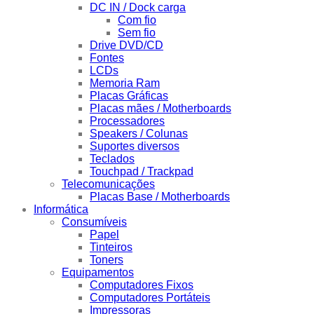
DC IN / Dock carga
Com fio
Sem fio
Drive DVD/CD
Fontes
LCDs
Memoria Ram
Placas Gráficas
Placas mães / Motherboards
Processadores
Speakers / Colunas
Suportes diversos
Teclados
Touchpad / Trackpad
Telecomunicações
Placas Base / Motherboards
Informática
Consumíveis
Papel
Tinteiros
Toners
Equipamentos
Computadores Fixos
Computadores Portáteis
Impressoras