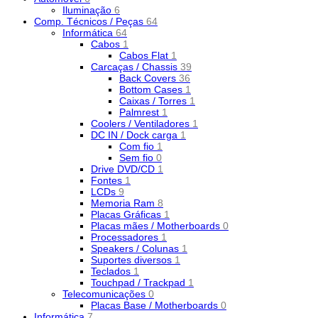
Iluminação
6
Comp. Técnicos / Peças
64
Informática
64
Cabos
1
Cabos Flat
1
Carcaças / Chassis
39
Back Covers
36
Bottom Cases
1
Caixas / Torres
1
Palmrest
1
Coolers / Ventiladores
1
DC IN / Dock carga
1
Com fio
1
Sem fio
0
Drive DVD/CD
1
Fontes
1
LCDs
9
Memoria Ram
8
Placas Gráficas
1
Placas mães / Motherboards
0
Processadores
1
Speakers / Colunas
1
Suportes diversos
1
Teclados
1
Touchpad / Trackpad
1
Telecomunicações
0
Placas Base / Motherboards
0
Informática
7