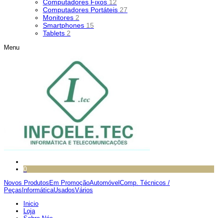
Computadores Fixos
12
Computadores Portáteis
27
Monitores
2
Smartphones
15
Tablets
2
Menu
0
Novos Produtos
Em Promoção
Automóvel
Comp. Técnicos /
Peças
Informática
Usados
Vários
Inicio
Loja