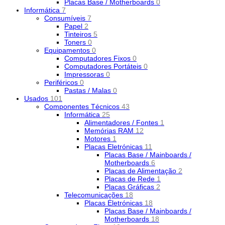
Placas Base / Motherboards
0
Informática
7
Consumíveis
7
Papel
2
Tinteiros
5
Toners
0
Equipamentos
0
Computadores Fixos
0
Computadores Portáteis
0
Impressoras
0
Periféricos
0
Pastas / Malas
0
Usados
101
Componentes Técnicos
43
Informática
25
Alimentadores / Fontes
1
Memórias RAM
12
Motores
1
Placas Eletrónicas
11
Placas Base / Mainboards /
Motherboards
6
Placas de Alimentação
2
Placas de Rede
1
Placas Gráficas
2
Telecomunicações
18
Placas Eletrónicas
18
Placas Base / Mainboards /
Motherboards
18