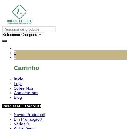
0
0
Carrinho
Inicio
Loja
Sobre Nós
Contacte-nos
Blog
Pesquisar Categorias
Novos Produtos
8
Em Promoção
0
Vários
0
Automóvel
6