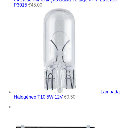
P3015
€
45,00
Lâmpada
Halogéneo T10 5W 12V
€
0,50