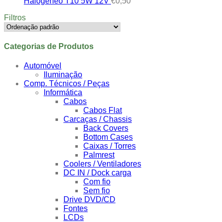
Halogéneo T10 5W 12V
€
0,50
Filtros
Categorias de Produtos
Automóvel
Iluminação
Comp. Técnicos / Peças
Informática
Cabos
Cabos Flat
Carcaças / Chassis
Back Covers
Bottom Cases
Caixas / Torres
Palmrest
Coolers / Ventiladores
DC IN / Dock carga
Com fio
Sem fio
Drive DVD/CD
Fontes
LCDs