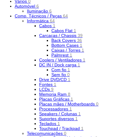
Vários
0
Automóvel
6
Iluminação
6
Comp. Técnicos / Peças
64
Informática
64
Cabos
1
Cabos Flat
1
Carcaças / Chassis
39
Back Covers
36
Bottom Cases
1
Caixas / Torres
1
Palmrest
1
Coolers / Ventiladores
1
DC IN / Dock carga
1
Com fio
1
Sem fio
0
Drive DVD/CD
1
Fontes
1
LCDs
9
Memoria Ram
8
Placas Gráficas
1
Placas mães / Motherboards
0
Processadores
1
Speakers / Colunas
1
Suportes diversos
1
Teclados
1
Touchpad / Trackpad
1
Telecomunicações
0