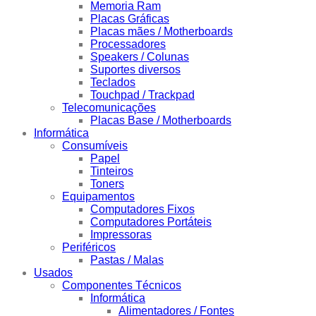
Memoria Ram
Placas Gráficas
Placas mães / Motherboards
Processadores
Speakers / Colunas
Suportes diversos
Teclados
Touchpad / Trackpad
Telecomunicações
Placas Base / Motherboards
Informática
Consumíveis
Papel
Tinteiros
Toners
Equipamentos
Computadores Fixos
Computadores Portáteis
Impressoras
Periféricos
Pastas / Malas
Usados
Componentes Técnicos
Informática
Alimentadores / Fontes