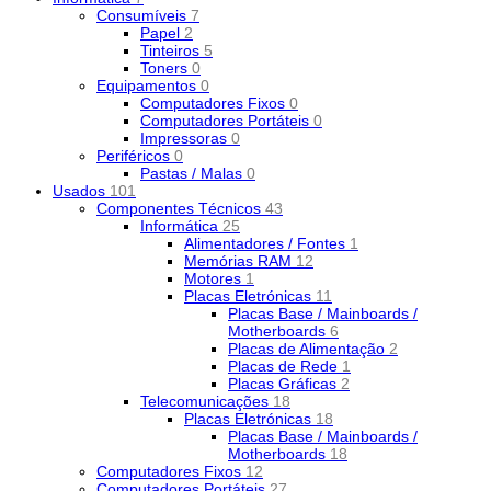
Consumíveis
7
Papel
2
Tinteiros
5
Toners
0
Equipamentos
0
Computadores Fixos
0
Computadores Portáteis
0
Impressoras
0
Periféricos
0
Pastas / Malas
0
Usados
101
Componentes Técnicos
43
Informática
25
Alimentadores / Fontes
1
Memórias RAM
12
Motores
1
Placas Eletrónicas
11
Placas Base / Mainboards /
Motherboards
6
Placas de Alimentação
2
Placas de Rede
1
Placas Gráficas
2
Telecomunicações
18
Placas Eletrónicas
18
Placas Base / Mainboards /
Motherboards
18
Computadores Fixos
12
Computadores Portáteis
27