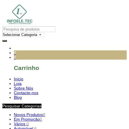
0
0
Carrinho
Inicio
Loja
Sobre Nós
Contacte-nos
Blog
Pesquisar Categorias
Novos Produtos
8
Em Promoção
0
Vários
0
Automóvel
6