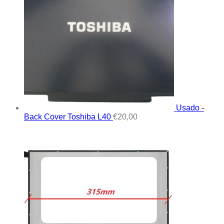
Usado -
Back Cover Toshiba L40
€
20,00