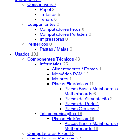
Consumíveis
7
Papel
2
Tinteiros
5
Toners
0
Equipamentos
0
Computadores Fixos
0
Computadores Portáteis
0
Impressoras
0
Periféricos
0
Pastas / Malas
0
Usados
101
Componentes Técnicos
43
Informática
25
Alimentadores / Fontes
1
Memórias RAM
12
Motores
1
Placas Eletrónicas
11
Placas Base / Mainboards /
Motherboards
6
Placas de Alimentação
2
Placas de Rede
1
Placas Gráficas
2
Telecomunicações
18
Placas Eletrónicas
18
Placas Base / Mainboards /
Motherboards
18
Computadores Fixos
12
Computadores Portáteis
27