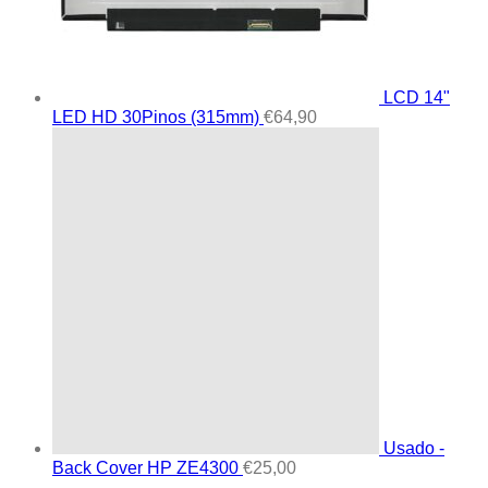
LCD 14"
LED HD 30Pinos (315mm)
€
64,90
Usado -
Back Cover HP ZE4300
€
25,00