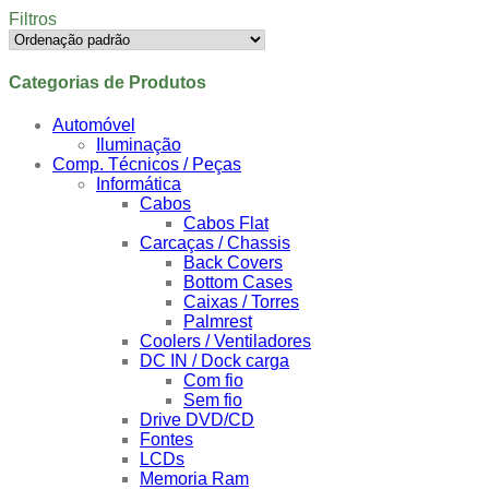
Filtros
Categorias de Produtos
Automóvel
Iluminação
Comp. Técnicos / Peças
Informática
Cabos
Cabos Flat
Carcaças / Chassis
Back Covers
Bottom Cases
Caixas / Torres
Palmrest
Coolers / Ventiladores
DC IN / Dock carga
Com fio
Sem fio
Drive DVD/CD
Fontes
LCDs
Memoria Ram