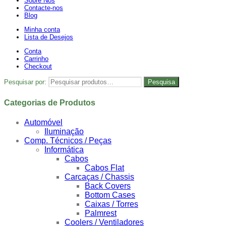
Sobre Nós
Contacte-nos
Blog
Minha conta
Lista de Desejos
Conta
Carrinho
Checkout
Pesquisar por:
Pesquisa
Categorias de Produtos
Automóvel
Iluminação
Comp. Técnicos / Peças
Informática
Cabos
Cabos Flat
Carcaças / Chassis
Back Covers
Bottom Cases
Caixas / Torres
Palmrest
Coolers / Ventiladores