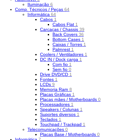
Iluminação
6
Comp. Técnicos / Peças
64
Informática
64
Cabos
1
Cabos Flat
1
Carcaças / Chassis
39
Back Covers
36
Bottom Cases
1
Caixas / Torres
1
Palmrest
1
Coolers / Ventiladores
1
DC IN / Dock carga
1
Com fio
1
Sem fio
0
Drive DVD/CD
1
Fontes
1
LCDs
9
Memoria Ram
8
Placas Gráficas
1
Placas mães / Motherboards
0
Processadores
1
Speakers / Colunas
1
Suportes diversos
1
Teclados
1
Touchpad / Trackpad
1
Telecomunicações
0
Placas Base / Motherboards
0
Informática
7