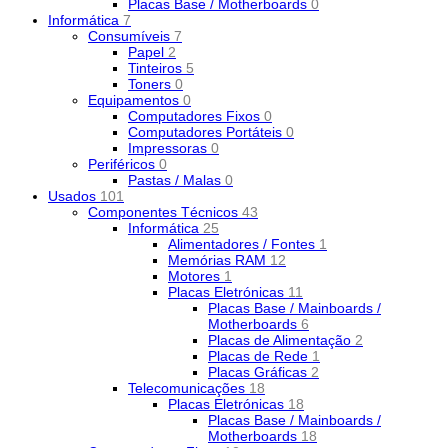
Placas Base / Motherboards
0
Informática
7
Consumíveis
7
Papel
2
Tinteiros
5
Toners
0
Equipamentos
0
Computadores Fixos
0
Computadores Portáteis
0
Impressoras
0
Periféricos
0
Pastas / Malas
0
Usados
101
Componentes Técnicos
43
Informática
25
Alimentadores / Fontes
1
Memórias RAM
12
Motores
1
Placas Eletrónicas
11
Placas Base / Mainboards /
Motherboards
6
Placas de Alimentação
2
Placas de Rede
1
Placas Gráficas
2
Telecomunicações
18
Placas Eletrónicas
18
Placas Base / Mainboards /
Motherboards
18