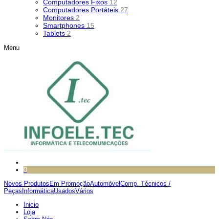
Computadores Fixos
12
Computadores Portáteis
27
Monitores
2
Smartphones
15
Tablets
2
Menu
0
Novos Produtos
Em Promoção
Automóvel
Comp. Técnicos /
Peças
Informática
Usados
Vários
Inicio
Loja