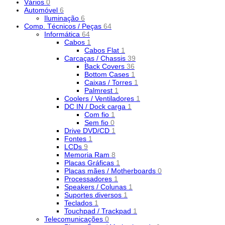
Vários
0
Automóvel
6
Iluminação
6
Comp. Técnicos / Peças
64
Informática
64
Cabos
1
Cabos Flat
1
Carcaças / Chassis
39
Back Covers
36
Bottom Cases
1
Caixas / Torres
1
Palmrest
1
Coolers / Ventiladores
1
DC IN / Dock carga
1
Com fio
1
Sem fio
0
Drive DVD/CD
1
Fontes
1
LCDs
9
Memoria Ram
8
Placas Gráficas
1
Placas mães / Motherboards
0
Processadores
1
Speakers / Colunas
1
Suportes diversos
1
Teclados
1
Touchpad / Trackpad
1
Telecomunicações
0