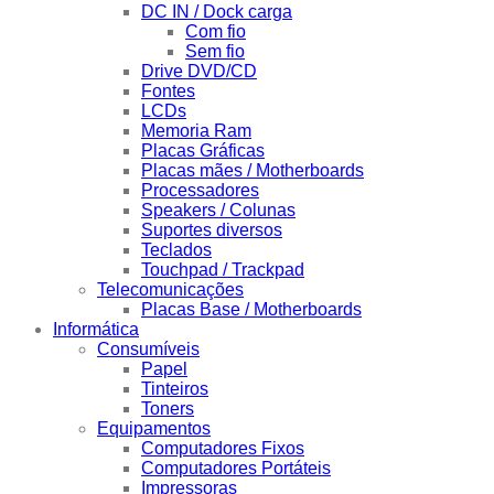
DC IN / Dock carga
Com fio
Sem fio
Drive DVD/CD
Fontes
LCDs
Memoria Ram
Placas Gráficas
Placas mães / Motherboards
Processadores
Speakers / Colunas
Suportes diversos
Teclados
Touchpad / Trackpad
Telecomunicações
Placas Base / Motherboards
Informática
Consumíveis
Papel
Tinteiros
Toners
Equipamentos
Computadores Fixos
Computadores Portáteis
Impressoras