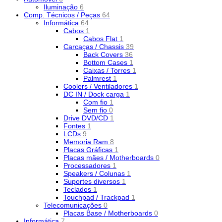
Iluminação
6
Comp. Técnicos / Peças
64
Informática
64
Cabos
1
Cabos Flat
1
Carcaças / Chassis
39
Back Covers
36
Bottom Cases
1
Caixas / Torres
1
Palmrest
1
Coolers / Ventiladores
1
DC IN / Dock carga
1
Com fio
1
Sem fio
0
Drive DVD/CD
1
Fontes
1
LCDs
9
Memoria Ram
8
Placas Gráficas
1
Placas mães / Motherboards
0
Processadores
1
Speakers / Colunas
1
Suportes diversos
1
Teclados
1
Touchpad / Trackpad
1
Telecomunicações
0
Placas Base / Motherboards
0
Informática
7