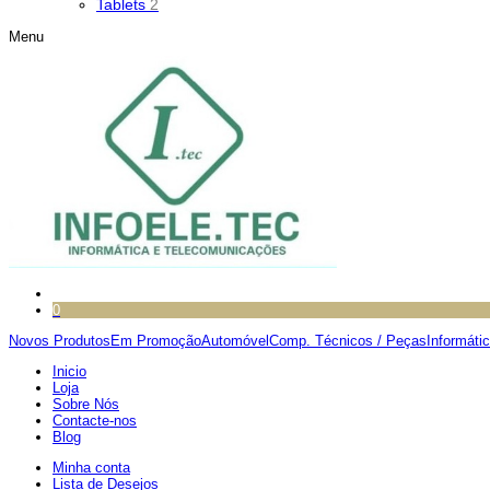
Tablets
2
Menu
0
Novos Produtos
Em Promoção
Automóvel
Comp. Técnicos / Peças
Informáti
Inicio
Loja
Sobre Nós
Contacte-nos
Blog
Minha conta
Lista de Desejos