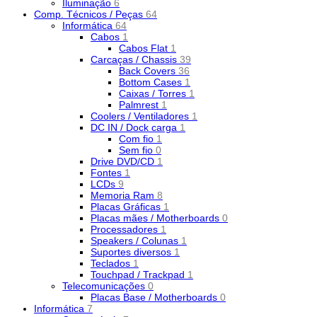
Iluminação
6
Comp. Técnicos / Peças
64
Informática
64
Cabos
1
Cabos Flat
1
Carcaças / Chassis
39
Back Covers
36
Bottom Cases
1
Caixas / Torres
1
Palmrest
1
Coolers / Ventiladores
1
DC IN / Dock carga
1
Com fio
1
Sem fio
0
Drive DVD/CD
1
Fontes
1
LCDs
9
Memoria Ram
8
Placas Gráficas
1
Placas mães / Motherboards
0
Processadores
1
Speakers / Colunas
1
Suportes diversos
1
Teclados
1
Touchpad / Trackpad
1
Telecomunicações
0
Placas Base / Motherboards
0
Informática
7