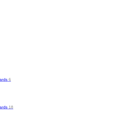
oards
6
oards
18