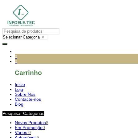
0
0
Carrinho
Inicio
Loja
Sobre Nós
Contacte-nos
Blog
Pesquisar Categorias
Novos Produtos
8
Em Promoção
0
Vários
0
Automóvel
6