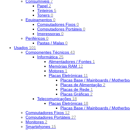
Consumíveis
7
Papel
2
Tinteiros
5
Toners
0
Equipamentos
0
Computadores Fixos
0
Computadores Portáteis
0
Impressoras
0
Periféricos
0
Pastas / Malas
0
Usados
101
Componentes Técnicos
43
Informática
25
Alimentadores / Fontes
1
Memórias RAM
12
Motores
1
Placas Eletrónicas
11
Placas Base / Mainboards / Motherb
Placas de Alimentação
2
Placas de Rede
1
Placas Gráficas
2
Telecomunicações
18
Placas Eletrónicas
18
Placas Base / Mainboards / Motherb
Computadores Fixos
12
Computadores Portáteis
27
Monitores
2
Smartphones
15