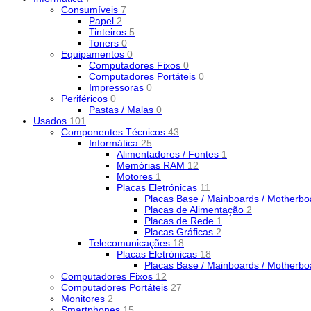
Consumíveis
7
Papel
2
Tinteiros
5
Toners
0
Equipamentos
0
Computadores Fixos
0
Computadores Portáteis
0
Impressoras
0
Periféricos
0
Pastas / Malas
0
Usados
101
Componentes Técnicos
43
Informática
25
Alimentadores / Fontes
1
Memórias RAM
12
Motores
1
Placas Eletrónicas
11
Placas Base / Mainboards / Motherb
Placas de Alimentação
2
Placas de Rede
1
Placas Gráficas
2
Telecomunicações
18
Placas Eletrónicas
18
Placas Base / Mainboards / Motherb
Computadores Fixos
12
Computadores Portáteis
27
Monitores
2
Smartphones
15