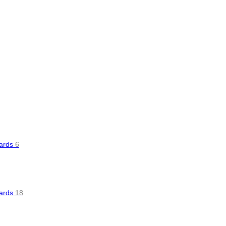
oards
6
oards
18