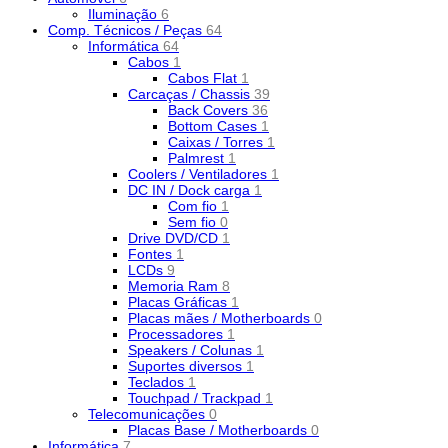
Iluminação
6
Comp. Técnicos / Peças
64
Informática
64
Cabos
1
Cabos Flat
1
Carcaças / Chassis
39
Back Covers
36
Bottom Cases
1
Caixas / Torres
1
Palmrest
1
Coolers / Ventiladores
1
DC IN / Dock carga
1
Com fio
1
Sem fio
0
Drive DVD/CD
1
Fontes
1
LCDs
9
Memoria Ram
8
Placas Gráficas
1
Placas mães / Motherboards
0
Processadores
1
Speakers / Colunas
1
Suportes diversos
1
Teclados
1
Touchpad / Trackpad
1
Telecomunicações
0
Placas Base / Motherboards
0
Informática
7