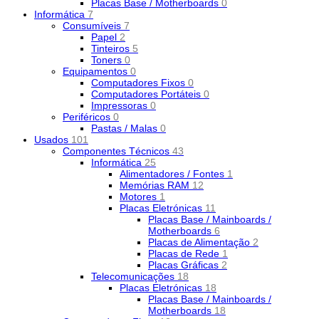
Placas Base / Motherboards
0
Informática
7
Consumíveis
7
Papel
2
Tinteiros
5
Toners
0
Equipamentos
0
Computadores Fixos
0
Computadores Portáteis
0
Impressoras
0
Periféricos
0
Pastas / Malas
0
Usados
101
Componentes Técnicos
43
Informática
25
Alimentadores / Fontes
1
Memórias RAM
12
Motores
1
Placas Eletrónicas
11
Placas Base / Mainboards /
Motherboards
6
Placas de Alimentação
2
Placas de Rede
1
Placas Gráficas
2
Telecomunicações
18
Placas Eletrónicas
18
Placas Base / Mainboards /
Motherboards
18