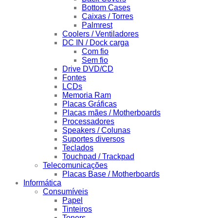
Bottom Cases
Caixas / Torres
Palmrest
Coolers / Ventiladores
DC IN / Dock carga
Com fio
Sem fio
Drive DVD/CD
Fontes
LCDs
Memoria Ram
Placas Gráficas
Placas mães / Motherboards
Processadores
Speakers / Colunas
Suportes diversos
Teclados
Touchpad / Trackpad
Telecomunicações
Placas Base / Motherboards
Informática
Consumíveis
Papel
Tinteiros
Toners