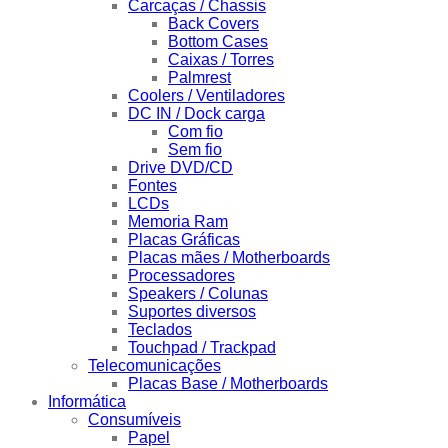
Carcaças / Chassis
Back Covers
Bottom Cases
Caixas / Torres
Palmrest
Coolers / Ventiladores
DC IN / Dock carga
Com fio
Sem fio
Drive DVD/CD
Fontes
LCDs
Memoria Ram
Placas Gráficas
Placas mães / Motherboards
Processadores
Speakers / Colunas
Suportes diversos
Teclados
Touchpad / Trackpad
Telecomunicações
Placas Base / Motherboards
Informática
Consumíveis
Papel