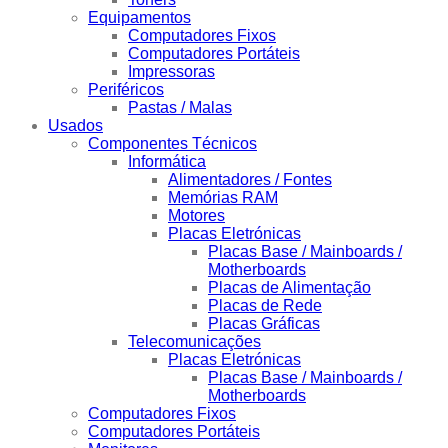
Equipamentos
Computadores Fixos
Computadores Portáteis
Impressoras
Periféricos
Pastas / Malas
Usados
Componentes Técnicos
Informática
Alimentadores / Fontes
Memórias RAM
Motores
Placas Eletrónicas
Placas Base / Mainboards /
Motherboards
Placas de Alimentação
Placas de Rede
Placas Gráficas
Telecomunicações
Placas Eletrónicas
Placas Base / Mainboards /
Motherboards
Computadores Fixos
Computadores Portáteis