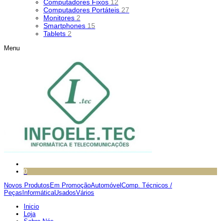
Computadores Fixos
12
Computadores Portáteis
27
Monitores
2
Smartphones
15
Tablets
2
Menu
0
Novos Produtos
Em Promoção
Automóvel
Comp. Técnicos /
Peças
Informática
Usados
Vários
Inicio
Loja