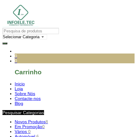
0
0
Carrinho
Inicio
Loja
Sobre Nós
Contacte-nos
Blog
Pesquisar Categorias
Novos Produtos
8
Em Promoção
0
Vários
0
Automóvel
6