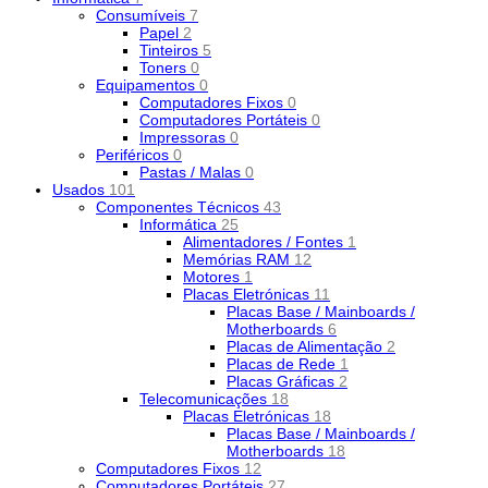
Consumíveis
7
Papel
2
Tinteiros
5
Toners
0
Equipamentos
0
Computadores Fixos
0
Computadores Portáteis
0
Impressoras
0
Periféricos
0
Pastas / Malas
0
Usados
101
Componentes Técnicos
43
Informática
25
Alimentadores / Fontes
1
Memórias RAM
12
Motores
1
Placas Eletrónicas
11
Placas Base / Mainboards /
Motherboards
6
Placas de Alimentação
2
Placas de Rede
1
Placas Gráficas
2
Telecomunicações
18
Placas Eletrónicas
18
Placas Base / Mainboards /
Motherboards
18
Computadores Fixos
12
Computadores Portáteis
27