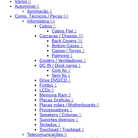
Vários
0
Automóvel
6
Iluminação
6
Comp. Técnicos / Peças
64
Informática
64
Cabos
1
Cabos Flat
1
Carcaças / Chassis
39
Back Covers
36
Bottom Cases
1
Caixas / Torres
1
Palmrest
1
Coolers / Ventiladores
1
DC IN / Dock carga
1
Com fio
1
Sem fio
0
Drive DVD/CD
1
Fontes
1
LCDs
9
Memoria Ram
8
Placas Gráficas
1
Placas mães / Motherboards
0
Processadores
1
Speakers / Colunas
1
Suportes diversos
1
Teclados
1
Touchpad / Trackpad
1
Telecomunicações
0