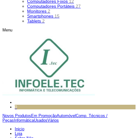
Computadores Fixos
12
Computadores Portáteis
27
Monitores
2
Smartphones
15
Tablets
2
Menu
0
Novos Produtos
Em Promoção
Automóvel
Comp. Técnicos /
Peças
Informática
Usados
Vários
Inicio
Loja