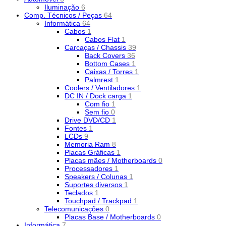
Iluminação
6
Comp. Técnicos / Peças
64
Informática
64
Cabos
1
Cabos Flat
1
Carcaças / Chassis
39
Back Covers
36
Bottom Cases
1
Caixas / Torres
1
Palmrest
1
Coolers / Ventiladores
1
DC IN / Dock carga
1
Com fio
1
Sem fio
0
Drive DVD/CD
1
Fontes
1
LCDs
9
Memoria Ram
8
Placas Gráficas
1
Placas mães / Motherboards
0
Processadores
1
Speakers / Colunas
1
Suportes diversos
1
Teclados
1
Touchpad / Trackpad
1
Telecomunicações
0
Placas Base / Motherboards
0
Informática
7