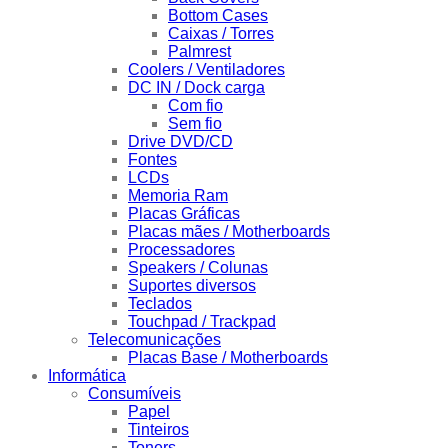
Bottom Cases
Caixas / Torres
Palmrest
Coolers / Ventiladores
DC IN / Dock carga
Com fio
Sem fio
Drive DVD/CD
Fontes
LCDs
Memoria Ram
Placas Gráficas
Placas mães / Motherboards
Processadores
Speakers / Colunas
Suportes diversos
Teclados
Touchpad / Trackpad
Telecomunicações
Placas Base / Motherboards
Informática
Consumíveis
Papel
Tinteiros
Toners