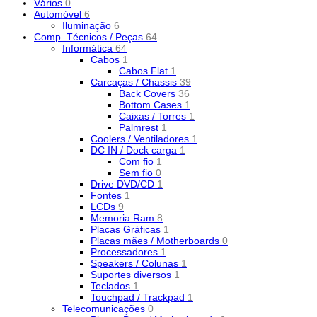
Vários
0
Automóvel
6
Iluminação
6
Comp. Técnicos / Peças
64
Informática
64
Cabos
1
Cabos Flat
1
Carcaças / Chassis
39
Back Covers
36
Bottom Cases
1
Caixas / Torres
1
Palmrest
1
Coolers / Ventiladores
1
DC IN / Dock carga
1
Com fio
1
Sem fio
0
Drive DVD/CD
1
Fontes
1
LCDs
9
Memoria Ram
8
Placas Gráficas
1
Placas mães / Motherboards
0
Processadores
1
Speakers / Colunas
1
Suportes diversos
1
Teclados
1
Touchpad / Trackpad
1
Telecomunicações
0