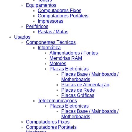
Equipamentos
Computadores Fixos
Computadores Portáteis
Impressoras
Periféricos
Pastas / Malas
Usados
Componentes Técnicos
Informática
Alimentadores / Fontes
Memórias RAM
Motores
Placas Eletrónicas
Placas Base / Mainboards /
Motherboards
Placas de Alimentação
Placas de Rede
Placas Gráficas
Telecomunicações
Placas Eletrónicas
Placas Base / Mainboards /
Motherboards
Computadores Fixos
Computadores Portáteis