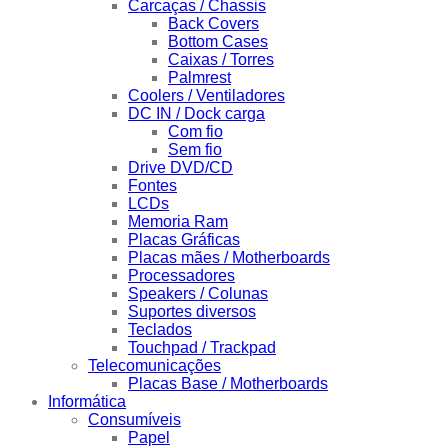
Carcaças / Chassis
Back Covers
Bottom Cases
Caixas / Torres
Palmrest
Coolers / Ventiladores
DC IN / Dock carga
Com fio
Sem fio
Drive DVD/CD
Fontes
LCDs
Memoria Ram
Placas Gráficas
Placas mães / Motherboards
Processadores
Speakers / Colunas
Suportes diversos
Teclados
Touchpad / Trackpad
Telecomunicações
Placas Base / Motherboards
Informática
Consumíveis
Papel