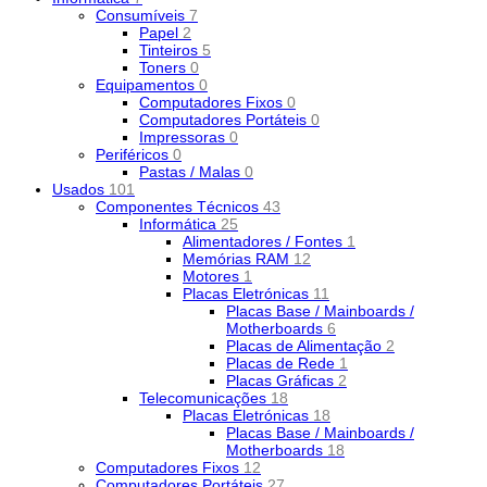
Consumíveis
7
Papel
2
Tinteiros
5
Toners
0
Equipamentos
0
Computadores Fixos
0
Computadores Portáteis
0
Impressoras
0
Periféricos
0
Pastas / Malas
0
Usados
101
Componentes Técnicos
43
Informática
25
Alimentadores / Fontes
1
Memórias RAM
12
Motores
1
Placas Eletrónicas
11
Placas Base / Mainboards /
Motherboards
6
Placas de Alimentação
2
Placas de Rede
1
Placas Gráficas
2
Telecomunicações
18
Placas Eletrónicas
18
Placas Base / Mainboards /
Motherboards
18
Computadores Fixos
12
Computadores Portáteis
27