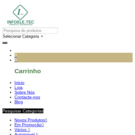
0
0
Carrinho
Inicio
Loja
Sobre Nós
Contacte-nos
Blog
Pesquisar Categorias
Novos Produtos
8
Em Promoção
0
Vários
0
Automóvel
6