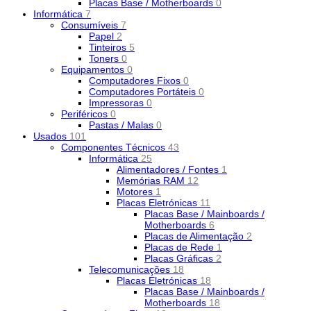
Placas Base / Motherboards
0
Informática
7
Consumíveis
7
Papel
2
Tinteiros
5
Toners
0
Equipamentos
0
Computadores Fixos
0
Computadores Portáteis
0
Impressoras
0
Periféricos
0
Pastas / Malas
0
Usados
101
Componentes Técnicos
43
Informática
25
Alimentadores / Fontes
1
Memórias RAM
12
Motores
1
Placas Eletrónicas
11
Placas Base / Mainboards /
Motherboards
6
Placas de Alimentação
2
Placas de Rede
1
Placas Gráficas
2
Telecomunicações
18
Placas Eletrónicas
18
Placas Base / Mainboards /
Motherboards
18