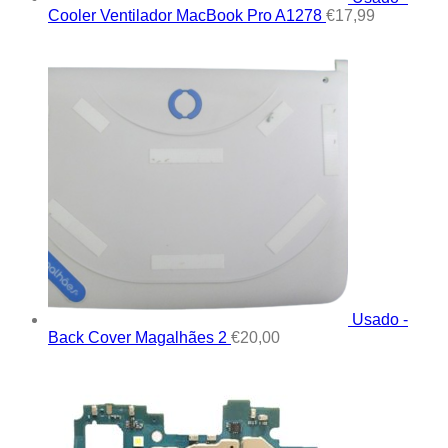
Cooler Ventilador MacBook Pro A1278
€
17,99
Usado -
Back Cover Magalhães 2
€
20,00