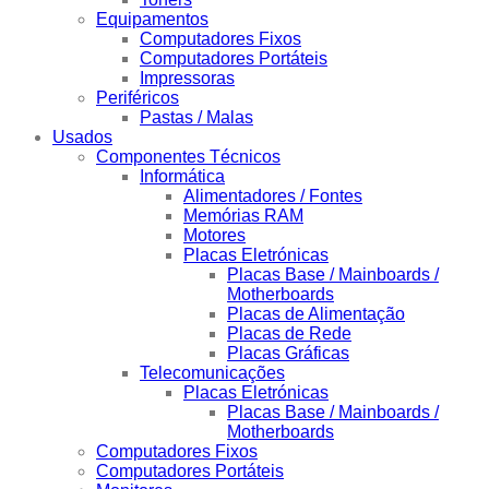
Equipamentos
Computadores Fixos
Computadores Portáteis
Impressoras
Periféricos
Pastas / Malas
Usados
Componentes Técnicos
Informática
Alimentadores / Fontes
Memórias RAM
Motores
Placas Eletrónicas
Placas Base / Mainboards /
Motherboards
Placas de Alimentação
Placas de Rede
Placas Gráficas
Telecomunicações
Placas Eletrónicas
Placas Base / Mainboards /
Motherboards
Computadores Fixos
Computadores Portáteis