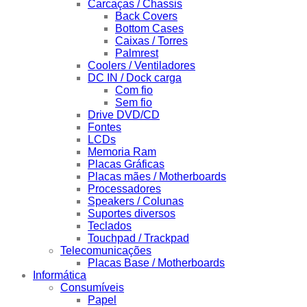
Carcaças / Chassis
Back Covers
Bottom Cases
Caixas / Torres
Palmrest
Coolers / Ventiladores
DC IN / Dock carga
Com fio
Sem fio
Drive DVD/CD
Fontes
LCDs
Memoria Ram
Placas Gráficas
Placas mães / Motherboards
Processadores
Speakers / Colunas
Suportes diversos
Teclados
Touchpad / Trackpad
Telecomunicações
Placas Base / Motherboards
Informática
Consumíveis
Papel