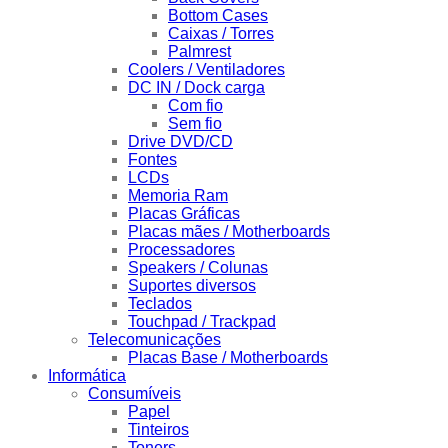
Bottom Cases
Caixas / Torres
Palmrest
Coolers / Ventiladores
DC IN / Dock carga
Com fio
Sem fio
Drive DVD/CD
Fontes
LCDs
Memoria Ram
Placas Gráficas
Placas mães / Motherboards
Processadores
Speakers / Colunas
Suportes diversos
Teclados
Touchpad / Trackpad
Telecomunicações
Placas Base / Motherboards
Informática
Consumíveis
Papel
Tinteiros
Toners