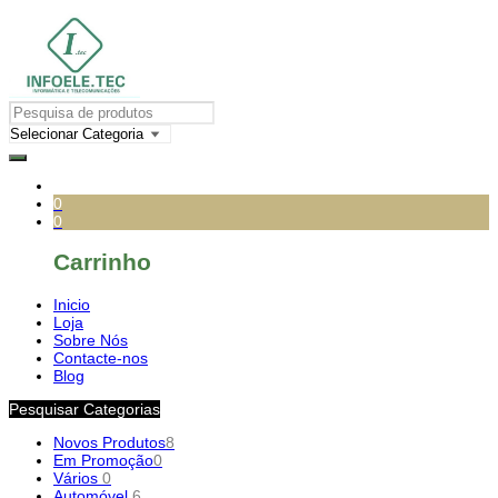
0
0
Carrinho
Inicio
Loja
Sobre Nós
Contacte-nos
Blog
Pesquisar Categorias
Novos Produtos
8
Em Promoção
0
Vários
0
Automóvel
6