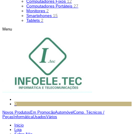
Computadores Fixos
12
Computadores Portáteis
27
Monitores
2
Smartphones
15
Tablets
2
Menu
0
Novos Produtos
Em Promoção
Automóvel
Comp. Técnicos /
Peças
Informática
Usados
Vários
Inicio
Loja