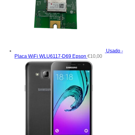
Usado -
Placa WiFi WLU6117-D69 Epson
€
10,00