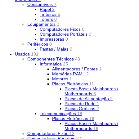
Consumíveis
7
Papel
2
Tinteiros
5
Toners
0
Equipamentos
0
Computadores Fixos
0
Computadores Portáteis
0
Impressoras
0
Periféricos
0
Pastas / Malas
0
Usados
101
Componentes Técnicos
43
Informática
25
Alimentadores / Fontes
1
Memórias RAM
12
Motores
1
Placas Eletrónicas
11
Placas Base / Mainboards /
Motherboards
6
Placas de Alimentação
2
Placas de Rede
1
Placas Gráficas
2
Telecomunicações
18
Placas Eletrónicas
18
Placas Base / Mainboards /
Motherboards
18
Computadores Fixos
12
Computadores Portáteis
27