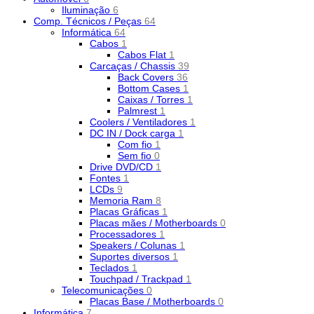
Iluminação
6
Comp. Técnicos / Peças
64
Informática
64
Cabos
1
Cabos Flat
1
Carcaças / Chassis
39
Back Covers
36
Bottom Cases
1
Caixas / Torres
1
Palmrest
1
Coolers / Ventiladores
1
DC IN / Dock carga
1
Com fio
1
Sem fio
0
Drive DVD/CD
1
Fontes
1
LCDs
9
Memoria Ram
8
Placas Gráficas
1
Placas mães / Motherboards
0
Processadores
1
Speakers / Colunas
1
Suportes diversos
1
Teclados
1
Touchpad / Trackpad
1
Telecomunicações
0
Placas Base / Motherboards
0
Informática
7