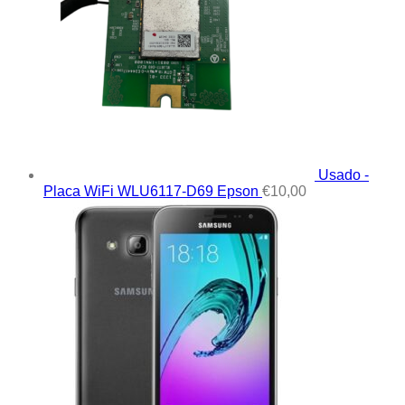
Usado -
Placa WiFi WLU6117-D69 Epson
€
10,00