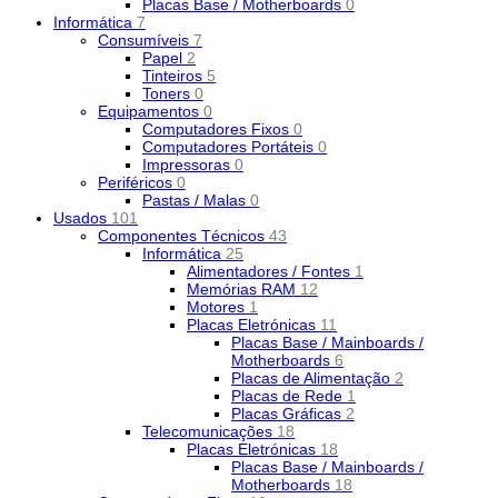
Placas Base / Motherboards
0
Informática
7
Consumíveis
7
Papel
2
Tinteiros
5
Toners
0
Equipamentos
0
Computadores Fixos
0
Computadores Portáteis
0
Impressoras
0
Periféricos
0
Pastas / Malas
0
Usados
101
Componentes Técnicos
43
Informática
25
Alimentadores / Fontes
1
Memórias RAM
12
Motores
1
Placas Eletrónicas
11
Placas Base / Mainboards /
Motherboards
6
Placas de Alimentação
2
Placas de Rede
1
Placas Gráficas
2
Telecomunicações
18
Placas Eletrónicas
18
Placas Base / Mainboards /
Motherboards
18