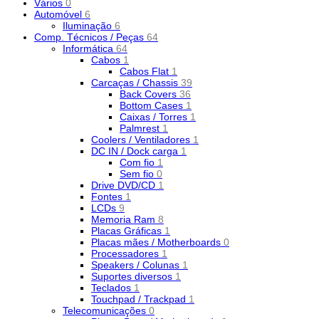
Vários
0
Automóvel
6
Iluminação
6
Comp. Técnicos / Peças
64
Informática
64
Cabos
1
Cabos Flat
1
Carcaças / Chassis
39
Back Covers
36
Bottom Cases
1
Caixas / Torres
1
Palmrest
1
Coolers / Ventiladores
1
DC IN / Dock carga
1
Com fio
1
Sem fio
0
Drive DVD/CD
1
Fontes
1
LCDs
9
Memoria Ram
8
Placas Gráficas
1
Placas mães / Motherboards
0
Processadores
1
Speakers / Colunas
1
Suportes diversos
1
Teclados
1
Touchpad / Trackpad
1
Telecomunicações
0