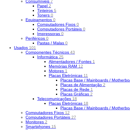
Consumíveis
7
Papel
2
Tinteiros
5
Toners
0
Equipamentos
0
Computadores Fixos
0
Computadores Portáteis
0
Impressoras
0
Periféricos
0
Pastas / Malas
0
Usados
101
Componentes Técnicos
43
Informática
25
Alimentadores / Fontes
1
Memórias RAM
12
Motores
1
Placas Eletrónicas
11
Placas Base / Mainboards / Motherb
Placas de Alimentação
2
Placas de Rede
1
Placas Gráficas
2
Telecomunicações
18
Placas Eletrónicas
18
Placas Base / Mainboards / Motherb
Computadores Fixos
12
Computadores Portáteis
27
Monitores
2
Smartphones
15