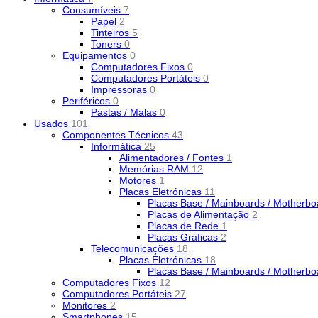
Consumíveis
7
Papel
2
Tinteiros
5
Toners
0
Equipamentos
0
Computadores Fixos
0
Computadores Portáteis
0
Impressoras
0
Periféricos
0
Pastas / Malas
0
Usados
101
Componentes Técnicos
43
Informática
25
Alimentadores / Fontes
1
Memórias RAM
12
Motores
1
Placas Eletrónicas
11
Placas Base / Mainboards / Motherb
Placas de Alimentação
2
Placas de Rede
1
Placas Gráficas
2
Telecomunicações
18
Placas Eletrónicas
18
Placas Base / Mainboards / Motherb
Computadores Fixos
12
Computadores Portáteis
27
Monitores
2
Smartphones
15