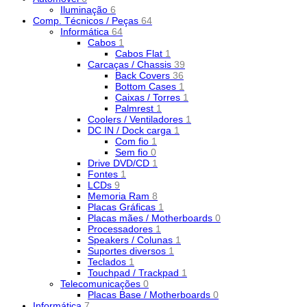
Iluminação
6
Comp. Técnicos / Peças
64
Informática
64
Cabos
1
Cabos Flat
1
Carcaças / Chassis
39
Back Covers
36
Bottom Cases
1
Caixas / Torres
1
Palmrest
1
Coolers / Ventiladores
1
DC IN / Dock carga
1
Com fio
1
Sem fio
0
Drive DVD/CD
1
Fontes
1
LCDs
9
Memoria Ram
8
Placas Gráficas
1
Placas mães / Motherboards
0
Processadores
1
Speakers / Colunas
1
Suportes diversos
1
Teclados
1
Touchpad / Trackpad
1
Telecomunicações
0
Placas Base / Motherboards
0
Informática
7