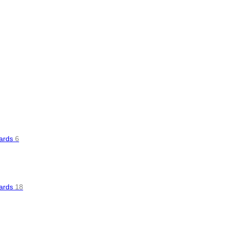
oards
6
oards
18