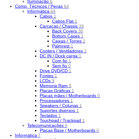
Iluminação
6
Comp. Técnicos / Peças
64
Informática
64
Cabos
1
Cabos Flat
1
Carcaças / Chassis
39
Back Covers
36
Bottom Cases
1
Caixas / Torres
1
Palmrest
1
Coolers / Ventiladores
1
DC IN / Dock carga
1
Com fio
1
Sem fio
0
Drive DVD/CD
1
Fontes
1
LCDs
9
Memoria Ram
8
Placas Gráficas
1
Placas mães / Motherboards
0
Processadores
1
Speakers / Colunas
1
Suportes diversos
1
Teclados
1
Touchpad / Trackpad
1
Telecomunicações
0
Placas Base / Motherboards
0
Informática
7