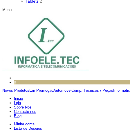
Tablets
2
Menu
0
Novos Produtos
Em Promoção
Automóvel
Comp. Técnicos / Peças
Informáti
Inicio
Loja
Sobre Nós
Contacte-nos
Blog
Minha conta
Lista de Desejos