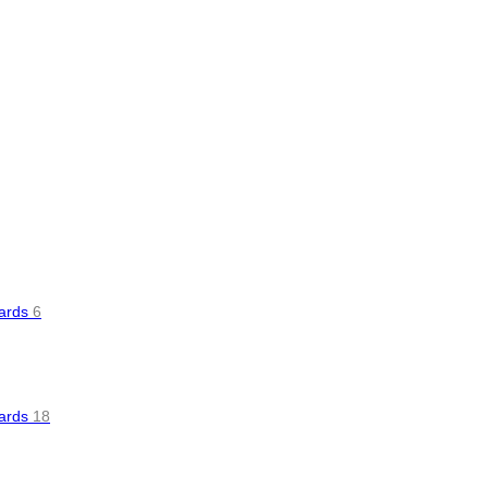
oards
6
oards
18