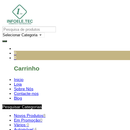
0
0
Carrinho
Inicio
Loja
Sobre Nós
Contacte-nos
Blog
Pesquisar Categorias
Novos Produtos
8
Em Promoção
0
Vários
0
Automóvel
6