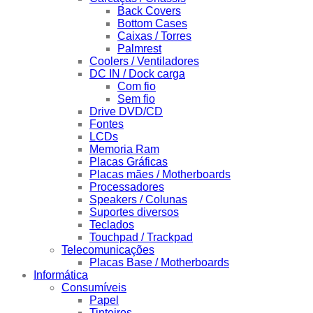
Back Covers
Bottom Cases
Caixas / Torres
Palmrest
Coolers / Ventiladores
DC IN / Dock carga
Com fio
Sem fio
Drive DVD/CD
Fontes
LCDs
Memoria Ram
Placas Gráficas
Placas mães / Motherboards
Processadores
Speakers / Colunas
Suportes diversos
Teclados
Touchpad / Trackpad
Telecomunicações
Placas Base / Motherboards
Informática
Consumíveis
Papel
Tinteiros