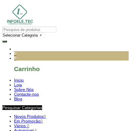
0
0
Carrinho
Inicio
Loja
Sobre Nós
Contacte-nos
Blog
Pesquisar Categorias
Novos Produtos
8
Em Promoção
0
Vários
0
Automóvel
6