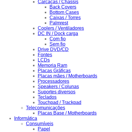
Carcaças / Chassis
Back Covers
Bottom Cases
Caixas / Torres
Palmrest
Coolers / Ventiladores
DC IN / Dock carga
Com fio
Sem fio
Drive DVD/CD
Fontes
LCDs
Memoria Ram
Placas Gráficas
Placas mães / Motherboards
Processadores
Speakers / Colunas
Suportes diversos
Teclados
Touchpad / Trackpad
Telecomunicações
Placas Base / Motherboards
Informática
Consumíveis
Papel