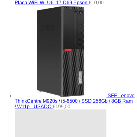
Placa WiFi WLU6117-D69 Epson
€
10,00
SFF Lenovo
ThinkCentre M920s / i5-8500 / SSD 256Gb / 8GB Ram
/ W11p - USADO
€
199,00