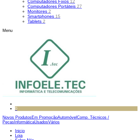
Computadores Fixos
12
Computadores Portáteis
27
Monitores
2
Smartphones
15
Tablets
2
Menu
0
Novos Produtos
Em Promoção
Automóvel
Comp. Técnicos /
Peças
Informática
Usados
Vários
Inicio
Loja