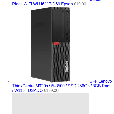
Placa WiFi WLU6117-D69 Epson
€
10,00
SFF Lenovo
ThinkCentre M920s / i5-8500 / SSD 256Gb / 8GB Ram
/ W11p - USADO
€
199,00