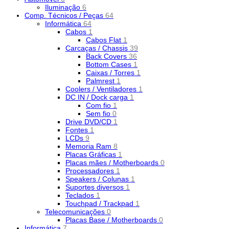
Iluminação
6
Comp. Técnicos / Peças
64
Informática
64
Cabos
1
Cabos Flat
1
Carcaças / Chassis
39
Back Covers
36
Bottom Cases
1
Caixas / Torres
1
Palmrest
1
Coolers / Ventiladores
1
DC IN / Dock carga
1
Com fio
1
Sem fio
0
Drive DVD/CD
1
Fontes
1
LCDs
9
Memoria Ram
8
Placas Gráficas
1
Placas mães / Motherboards
0
Processadores
1
Speakers / Colunas
1
Suportes diversos
1
Teclados
1
Touchpad / Trackpad
1
Telecomunicações
0
Placas Base / Motherboards
0
Informática
7