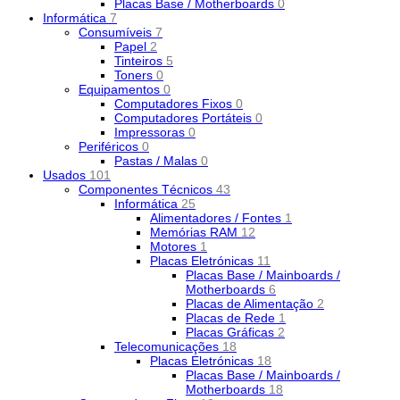
Placas Base / Motherboards
0
Informática
7
Consumíveis
7
Papel
2
Tinteiros
5
Toners
0
Equipamentos
0
Computadores Fixos
0
Computadores Portáteis
0
Impressoras
0
Periféricos
0
Pastas / Malas
0
Usados
101
Componentes Técnicos
43
Informática
25
Alimentadores / Fontes
1
Memórias RAM
12
Motores
1
Placas Eletrónicas
11
Placas Base / Mainboards /
Motherboards
6
Placas de Alimentação
2
Placas de Rede
1
Placas Gráficas
2
Telecomunicações
18
Placas Eletrónicas
18
Placas Base / Mainboards /
Motherboards
18