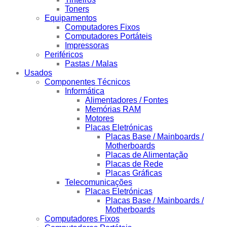
Toners
Equipamentos
Computadores Fixos
Computadores Portáteis
Impressoras
Periféricos
Pastas / Malas
Usados
Componentes Técnicos
Informática
Alimentadores / Fontes
Memórias RAM
Motores
Placas Eletrónicas
Placas Base / Mainboards /
Motherboards
Placas de Alimentação
Placas de Rede
Placas Gráficas
Telecomunicações
Placas Eletrónicas
Placas Base / Mainboards /
Motherboards
Computadores Fixos