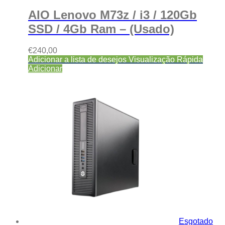
AIO Lenovo M73z / i3 / 120Gb
SSD / 4Gb Ram – (Usado)
€
240,00
Adicionar a lista de desejos
Visualização Rápida
Adicionar
Esgotado