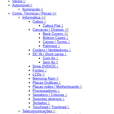
Vários
0
Automóvel
6
Iluminação
6
Comp. Técnicos / Peças
64
Informática
64
Cabos
1
Cabos Flat
1
Carcaças / Chassis
39
Back Covers
36
Bottom Cases
1
Caixas / Torres
1
Palmrest
1
Coolers / Ventiladores
1
DC IN / Dock carga
1
Com fio
1
Sem fio
0
Drive DVD/CD
1
Fontes
1
LCDs
9
Memoria Ram
8
Placas Gráficas
1
Placas mães / Motherboards
0
Processadores
1
Speakers / Colunas
1
Suportes diversos
1
Teclados
1
Touchpad / Trackpad
1
Telecomunicações
0