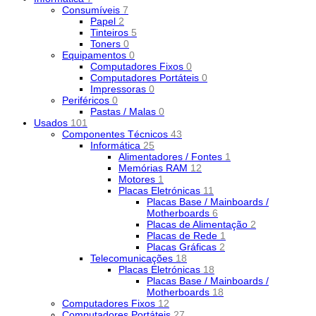
Consumíveis
7
Papel
2
Tinteiros
5
Toners
0
Equipamentos
0
Computadores Fixos
0
Computadores Portáteis
0
Impressoras
0
Periféricos
0
Pastas / Malas
0
Usados
101
Componentes Técnicos
43
Informática
25
Alimentadores / Fontes
1
Memórias RAM
12
Motores
1
Placas Eletrónicas
11
Placas Base / Mainboards /
Motherboards
6
Placas de Alimentação
2
Placas de Rede
1
Placas Gráficas
2
Telecomunicações
18
Placas Eletrónicas
18
Placas Base / Mainboards /
Motherboards
18
Computadores Fixos
12
Computadores Portáteis
27