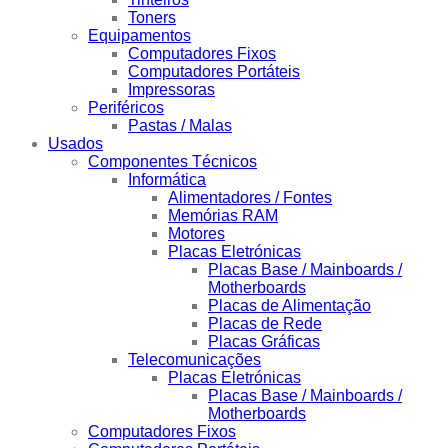
Toners
Equipamentos
Computadores Fixos
Computadores Portáteis
Impressoras
Periféricos
Pastas / Malas
Usados
Componentes Técnicos
Informática
Alimentadores / Fontes
Memórias RAM
Motores
Placas Eletrónicas
Placas Base / Mainboards /
Motherboards
Placas de Alimentação
Placas de Rede
Placas Gráficas
Telecomunicações
Placas Eletrónicas
Placas Base / Mainboards /
Motherboards
Computadores Fixos