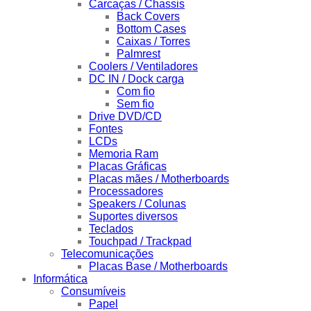
Carcaças / Chassis
Back Covers
Bottom Cases
Caixas / Torres
Palmrest
Coolers / Ventiladores
DC IN / Dock carga
Com fio
Sem fio
Drive DVD/CD
Fontes
LCDs
Memoria Ram
Placas Gráficas
Placas mães / Motherboards
Processadores
Speakers / Colunas
Suportes diversos
Teclados
Touchpad / Trackpad
Telecomunicações
Placas Base / Motherboards
Informática
Consumíveis
Papel