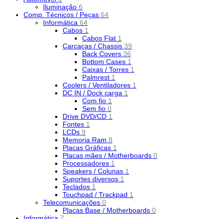
Iluminação
6
Comp. Técnicos / Peças
64
Informática
64
Cabos
1
Cabos Flat
1
Carcaças / Chassis
39
Back Covers
36
Bottom Cases
1
Caixas / Torres
1
Palmrest
1
Coolers / Ventiladores
1
DC IN / Dock carga
1
Com fio
1
Sem fio
0
Drive DVD/CD
1
Fontes
1
LCDs
9
Memoria Ram
8
Placas Gráficas
1
Placas mães / Motherboards
0
Processadores
1
Speakers / Colunas
1
Suportes diversos
1
Teclados
1
Touchpad / Trackpad
1
Telecomunicações
0
Placas Base / Motherboards
0
Informática
7