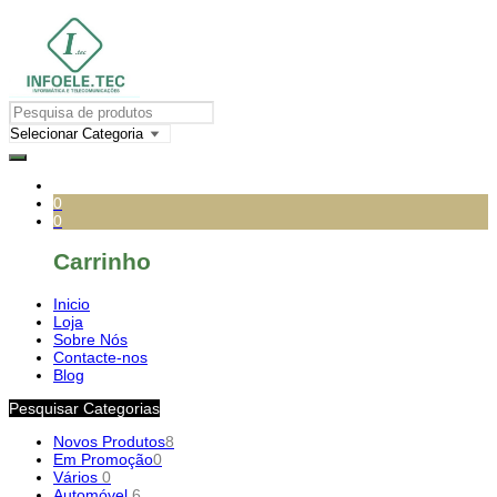
0
0
Carrinho
Inicio
Loja
Sobre Nós
Contacte-nos
Blog
Pesquisar Categorias
Novos Produtos
8
Em Promoção
0
Vários
0
Automóvel
6