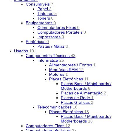
Consumíveis
7
Papel
2
Tinteiros
5
Toners
0
Equipamentos
0
Computadores Fixos
0
Computadores Portáteis
0
Impressoras
0
Periféricos
0
Pastas / Malas
0
Usados
101
Componentes Técnicos
43
Informática
25
Alimentadores / Fontes
1
Memórias RAM
12
Motores
1
Placas Eletrónicas
11
Placas Base / Mainboards /
Motherboards
6
Placas de Alimentação
2
Placas de Rede
1
Placas Gráficas
2
Telecomunicações
18
Placas Eletrónicas
18
Placas Base / Mainboards /
Motherboards
18
Computadores Fixos
12
Computadores Portáteis
27