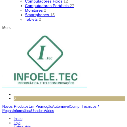
Computadores Fixos
12
Computadores Portáteis
27
Monitores
2
Smartphones
15
Tablets
2
Menu
0
Novos Produtos
Em Promoção
Automóvel
Comp. Técnicos /
Peças
Informática
Usados
Vários
Inicio
Loja