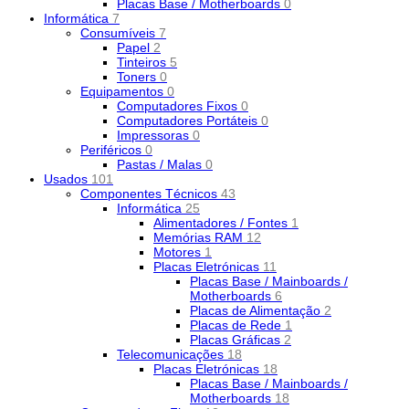
Placas Base / Motherboards
0
Informática
7
Consumíveis
7
Papel
2
Tinteiros
5
Toners
0
Equipamentos
0
Computadores Fixos
0
Computadores Portáteis
0
Impressoras
0
Periféricos
0
Pastas / Malas
0
Usados
101
Componentes Técnicos
43
Informática
25
Alimentadores / Fontes
1
Memórias RAM
12
Motores
1
Placas Eletrónicas
11
Placas Base / Mainboards /
Motherboards
6
Placas de Alimentação
2
Placas de Rede
1
Placas Gráficas
2
Telecomunicações
18
Placas Eletrónicas
18
Placas Base / Mainboards /
Motherboards
18