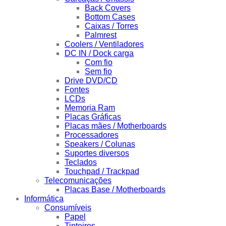
Back Covers
Bottom Cases
Caixas / Torres
Palmrest
Coolers / Ventiladores
DC IN / Dock carga
Com fio
Sem fio
Drive DVD/CD
Fontes
LCDs
Memoria Ram
Placas Gráficas
Placas mães / Motherboards
Processadores
Speakers / Colunas
Suportes diversos
Teclados
Touchpad / Trackpad
Telecomunicações
Placas Base / Motherboards
Informática
Consumíveis
Papel
Tinteiros