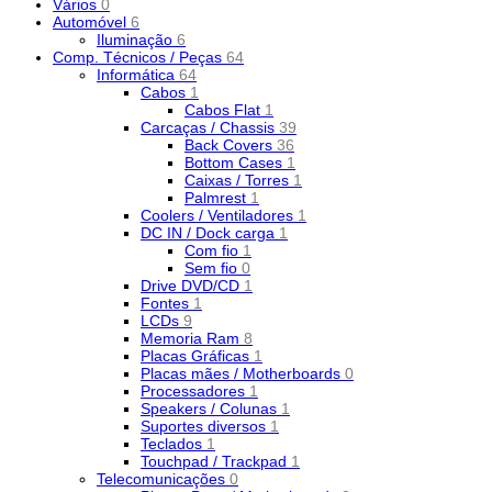
Vários
0
Automóvel
6
Iluminação
6
Comp. Técnicos / Peças
64
Informática
64
Cabos
1
Cabos Flat
1
Carcaças / Chassis
39
Back Covers
36
Bottom Cases
1
Caixas / Torres
1
Palmrest
1
Coolers / Ventiladores
1
DC IN / Dock carga
1
Com fio
1
Sem fio
0
Drive DVD/CD
1
Fontes
1
LCDs
9
Memoria Ram
8
Placas Gráficas
1
Placas mães / Motherboards
0
Processadores
1
Speakers / Colunas
1
Suportes diversos
1
Teclados
1
Touchpad / Trackpad
1
Telecomunicações
0