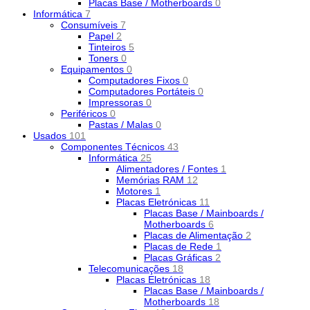
Placas Base / Motherboards
0
Informática
7
Consumíveis
7
Papel
2
Tinteiros
5
Toners
0
Equipamentos
0
Computadores Fixos
0
Computadores Portáteis
0
Impressoras
0
Periféricos
0
Pastas / Malas
0
Usados
101
Componentes Técnicos
43
Informática
25
Alimentadores / Fontes
1
Memórias RAM
12
Motores
1
Placas Eletrónicas
11
Placas Base / Mainboards /
Motherboards
6
Placas de Alimentação
2
Placas de Rede
1
Placas Gráficas
2
Telecomunicações
18
Placas Eletrónicas
18
Placas Base / Mainboards /
Motherboards
18