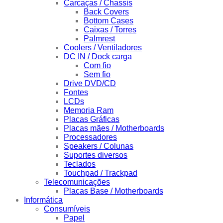
Carcaças / Chassis
Back Covers
Bottom Cases
Caixas / Torres
Palmrest
Coolers / Ventiladores
DC IN / Dock carga
Com fio
Sem fio
Drive DVD/CD
Fontes
LCDs
Memoria Ram
Placas Gráficas
Placas mães / Motherboards
Processadores
Speakers / Colunas
Suportes diversos
Teclados
Touchpad / Trackpad
Telecomunicações
Placas Base / Motherboards
Informática
Consumíveis
Papel