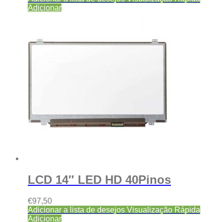
Adicionar
LCD 14″ LED HD 40Pinos
€
97,50
Adicionar a lista de desejos
Visualização Rápida
Adicionar