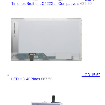
Tinteiros Brother LC422XL - Compatíveis
€
29,20
LCD 15.6"
LED HD 40Pinos
€
67,50