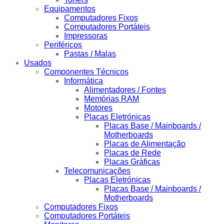
Equipamentos
Computadores Fixos
Computadores Portáteis
Impressoras
Periféricos
Pastas / Malas
Usados
Componentes Técnicos
Informática
Alimentadores / Fontes
Memórias RAM
Motores
Placas Eletrónicas
Placas Base / Mainboards /
Motherboards
Placas de Alimentação
Placas de Rede
Placas Gráficas
Telecomunicações
Placas Eletrónicas
Placas Base / Mainboards /
Motherboards
Computadores Fixos
Computadores Portáteis