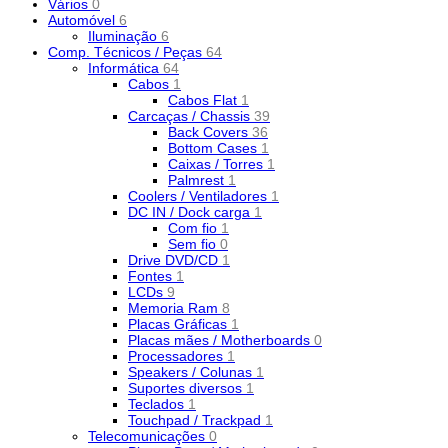
Vários
0
Automóvel
6
Iluminação
6
Comp. Técnicos / Peças
64
Informática
64
Cabos
1
Cabos Flat
1
Carcaças / Chassis
39
Back Covers
36
Bottom Cases
1
Caixas / Torres
1
Palmrest
1
Coolers / Ventiladores
1
DC IN / Dock carga
1
Com fio
1
Sem fio
0
Drive DVD/CD
1
Fontes
1
LCDs
9
Memoria Ram
8
Placas Gráficas
1
Placas mães / Motherboards
0
Processadores
1
Speakers / Colunas
1
Suportes diversos
1
Teclados
1
Touchpad / Trackpad
1
Telecomunicações
0