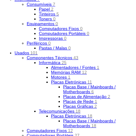
Consumíveis
7
Papel
2
Tinteiros
5
Toners
0
Equipamentos
0
Computadores Fixos
0
Computadores Portáteis
0
Impressoras
0
Periféricos
0
Pastas / Malas
0
Usados
101
Componentes Técnicos
43
Informática
25
Alimentadores / Fontes
1
Memórias RAM
12
Motores
1
Placas Eletrónicas
11
Placas Base / Mainboards /
Motherboards
6
Placas de Alimentação
2
Placas de Rede
1
Placas Gráficas
2
Telecomunicações
18
Placas Eletrónicas
18
Placas Base / Mainboards /
Motherboards
18
Computadores Fixos
12
Computadores Portáteis
27