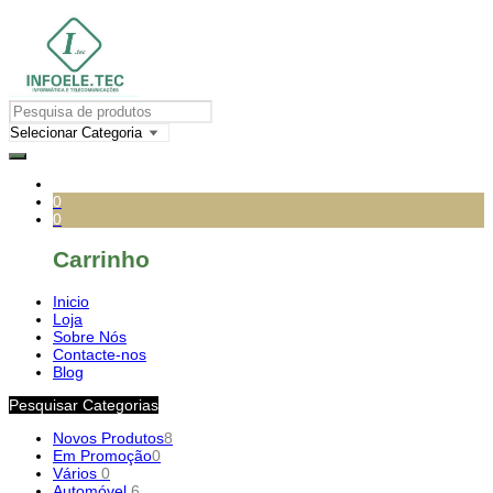
0
0
Carrinho
Inicio
Loja
Sobre Nós
Contacte-nos
Blog
Pesquisar Categorias
Novos Produtos
8
Em Promoção
0
Vários
0
Automóvel
6