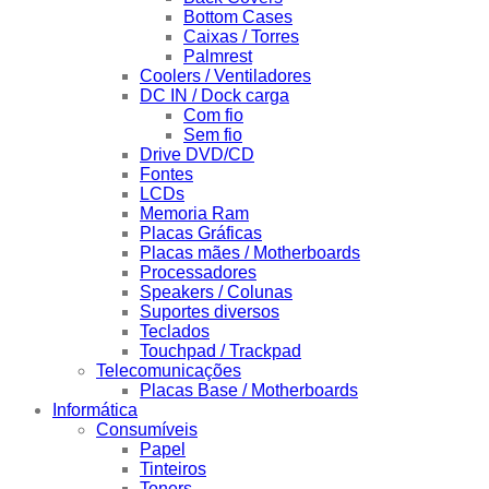
Bottom Cases
Caixas / Torres
Palmrest
Coolers / Ventiladores
DC IN / Dock carga
Com fio
Sem fio
Drive DVD/CD
Fontes
LCDs
Memoria Ram
Placas Gráficas
Placas mães / Motherboards
Processadores
Speakers / Colunas
Suportes diversos
Teclados
Touchpad / Trackpad
Telecomunicações
Placas Base / Motherboards
Informática
Consumíveis
Papel
Tinteiros
Toners