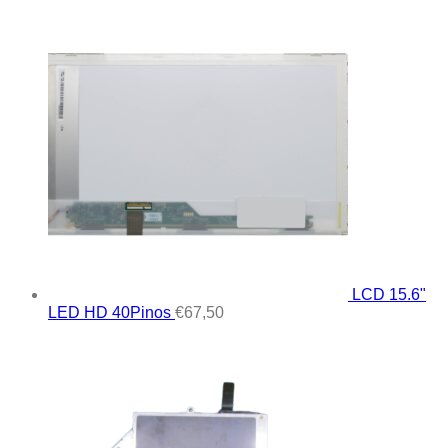
LCD 15.6"
LED HD 40Pinos
€
67,50