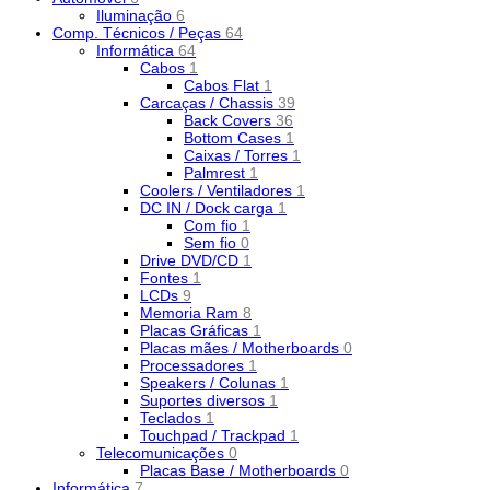
Iluminação
6
Comp. Técnicos / Peças
64
Informática
64
Cabos
1
Cabos Flat
1
Carcaças / Chassis
39
Back Covers
36
Bottom Cases
1
Caixas / Torres
1
Palmrest
1
Coolers / Ventiladores
1
DC IN / Dock carga
1
Com fio
1
Sem fio
0
Drive DVD/CD
1
Fontes
1
LCDs
9
Memoria Ram
8
Placas Gráficas
1
Placas mães / Motherboards
0
Processadores
1
Speakers / Colunas
1
Suportes diversos
1
Teclados
1
Touchpad / Trackpad
1
Telecomunicações
0
Placas Base / Motherboards
0
Informática
7