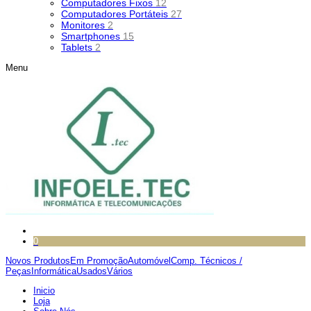
Computadores Fixos
12
Computadores Portáteis
27
Monitores
2
Smartphones
15
Tablets
2
Menu
0
Novos Produtos
Em Promoção
Automóvel
Comp. Técnicos /
Peças
Informática
Usados
Vários
Inicio
Loja