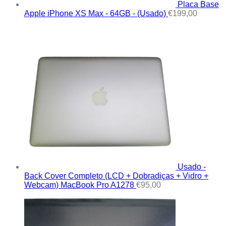
Placa Base
Apple iPhone XS Max - 64GB - (Usado)
€
199,00
Usado -
Back Cover Completo (LCD + Dobradiças + Vidro +
Webcam) MacBook Pro A1278
€
95,00