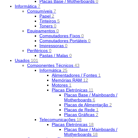
Placas Base / Motherboards
0
Informática
7
Consumíveis
7
Papel
2
Tinteiros
5
Toners
0
Equipamentos
0
Computadores Fixos
0
Computadores Portáteis
0
Impressoras
0
Periféricos
0
Pastas / Malas
0
Usados
101
Componentes Técnicos
43
Informática
25
Alimentadores / Fontes
1
Memórias RAM
12
Motores
1
Placas Eletrónicas
11
Placas Base / Mainboards /
Motherboards
6
Placas de Alimentação
2
Placas de Rede
1
Placas Gráficas
2
Telecomunicações
18
Placas Eletrónicas
18
Placas Base / Mainboards /
Motherboards
18