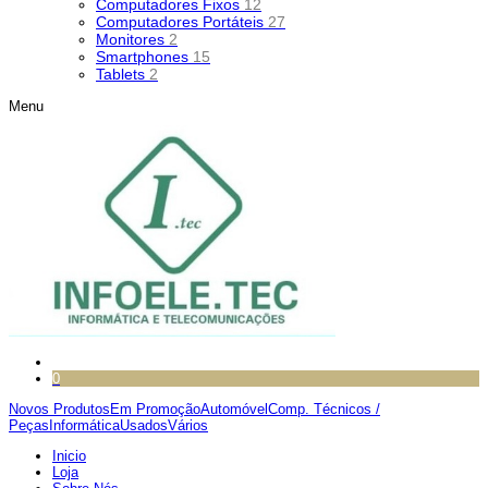
Computadores Fixos
12
Computadores Portáteis
27
Monitores
2
Smartphones
15
Tablets
2
Menu
0
Novos Produtos
Em Promoção
Automóvel
Comp. Técnicos /
Peças
Informática
Usados
Vários
Inicio
Loja