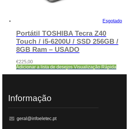
Esgotado
Portátil TOSHIBA Tecra Z40
Touch / i5-6200U / SSD 256GB /
8GB Ram – USADO
€
225,00
Adicionar a lista de desejos
Visualização Rápida
Informação
geral@infoeletec.pt