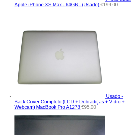
Apple iPhone XS Max - 64GB - (Usado)
€
199,00
Usado -
Back Cover Completo (LCD + Dobradiças + Vidro +
Webcam) MacBook Pro A1278
€
95,00