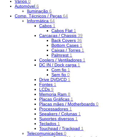
Vários
0
Automóvel
6
Iluminação
6
Comp. Técnicos / Peças
64
Informática
64
Cabos
1
Cabos Flat
1
Carcaças / Chassis
39
Back Covers
36
Bottom Cases
1
Caixas / Torres
1
Palmrest
1
Coolers / Ventiladores
1
DC IN / Dock carga
1
Com fio
1
Sem fio
0
Drive DVD/CD
1
Fontes
1
LCDs
9
Memoria Ram
8
Placas Gráficas
1
Placas mães / Motherboards
0
Processadores
1
Speakers / Colunas
1
Suportes diversos
1
Teclados
1
Touchpad / Trackpad
1
Telecomunicações
0