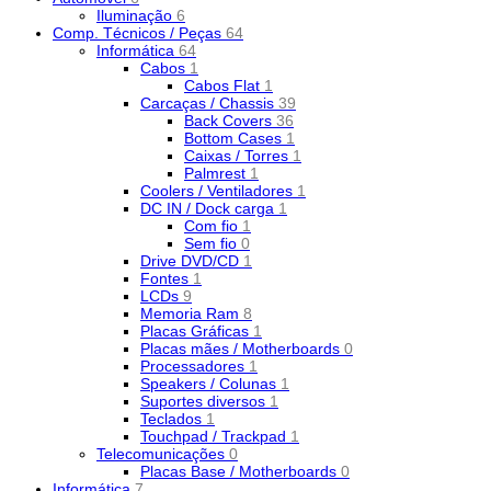
Iluminação
6
Comp. Técnicos / Peças
64
Informática
64
Cabos
1
Cabos Flat
1
Carcaças / Chassis
39
Back Covers
36
Bottom Cases
1
Caixas / Torres
1
Palmrest
1
Coolers / Ventiladores
1
DC IN / Dock carga
1
Com fio
1
Sem fio
0
Drive DVD/CD
1
Fontes
1
LCDs
9
Memoria Ram
8
Placas Gráficas
1
Placas mães / Motherboards
0
Processadores
1
Speakers / Colunas
1
Suportes diversos
1
Teclados
1
Touchpad / Trackpad
1
Telecomunicações
0
Placas Base / Motherboards
0
Informática
7