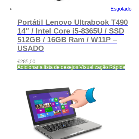
Esgotado
Portátil Lenovo Ultrabook T490
14″ / Intel Core i5-8365U / SSD
512GB / 16GB Ram / W11P –
USADO
€
285,00
Adicionar a lista de desejos
Visualização Rápida