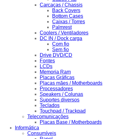
Carcaças / Chassis
Back Covers
Bottom Cases
Caixas / Torres
Palmrest
Coolers / Ventiladores
DC IN / Dock carga
Com fio
Sem fio
Drive DVD/CD
Fontes
LCDs
Memoria Ram
Placas Gráficas
Placas mães / Motherboards
Processadores
Speakers / Colunas
Suportes diversos
Teclados
Touchpad / Trackpad
Telecomunicações
Placas Base / Motherboards
Informática
Consumíveis
Papel