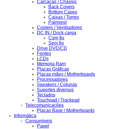
Carcaças / Chassis
Back Covers
Bottom Cases
Caixas / Torres
Palmrest
Coolers / Ventiladores
DC IN / Dock carga
Com fio
Sem fio
Drive DVD/CD
Fontes
LCDs
Memoria Ram
Placas Gráficas
Placas mães / Motherboards
Processadores
Speakers / Colunas
Suportes diversos
Teclados
Touchpad / Trackpad
Telecomunicações
Placas Base / Motherboards
Informática
Consumíveis
Papel