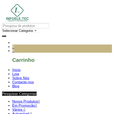
0
0
Carrinho
Inicio
Loja
Sobre Nós
Contacte-nos
Blog
Pesquisar Categorias
Novos Produtos
8
Em Promoção
0
Vários
0
Automóvel
6