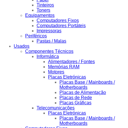
Tinteiros
Toners
Equipamentos
Computadores Fixos
Computadores Portáteis
Impressoras
Periféricos
Pastas / Malas
Usados
Componentes Técnicos
Informática
Alimentadores / Fontes
Memórias RAM
Motores
Placas Eletrónicas
Placas Base / Mainboards /
Motherboards
Placas de Alimentação
Placas de Rede
Placas Gráficas
Telecomunicações
Placas Eletrónicas
Placas Base / Mainboards /
Motherboards