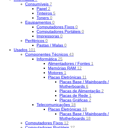
Consumíveis
7
Papel
2
Tinteiros
5
Toners
0
Equipamentos
0
Computadores Fixos
0
Computadores Portáteis
0
Impressoras
0
Periféricos
0
Pastas / Malas
0
Usados
101
Componentes Técnicos
43
Informática
25
Alimentadores / Fontes
1
Memórias RAM
12
Motores
1
Placas Eletrónicas
11
Placas Base / Mainboards /
Motherboards
6
Placas de Alimentação
2
Placas de Rede
1
Placas Gráficas
2
Telecomunicações
18
Placas Eletrónicas
18
Placas Base / Mainboards /
Motherboards
18
Computadores Fixos
12
Computadores Portáteis
27