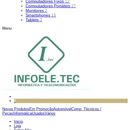
Computadores Fixos
12
Computadores Portáteis
27
Monitores
2
Smartphones
15
Tablets
2
Menu
0
Novos Produtos
Em Promoção
Automóvel
Comp. Técnicos /
Peças
Informática
Usados
Vários
Inicio
Loja