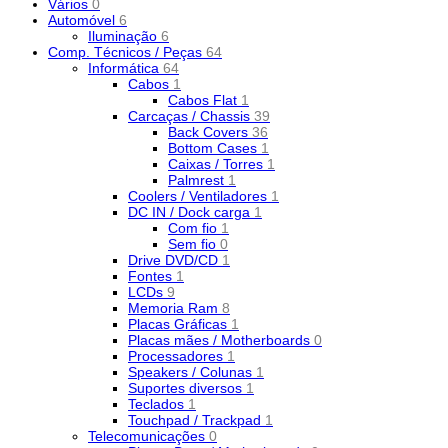
Vários
0
Automóvel
6
Iluminação
6
Comp. Técnicos / Peças
64
Informática
64
Cabos
1
Cabos Flat
1
Carcaças / Chassis
39
Back Covers
36
Bottom Cases
1
Caixas / Torres
1
Palmrest
1
Coolers / Ventiladores
1
DC IN / Dock carga
1
Com fio
1
Sem fio
0
Drive DVD/CD
1
Fontes
1
LCDs
9
Memoria Ram
8
Placas Gráficas
1
Placas mães / Motherboards
0
Processadores
1
Speakers / Colunas
1
Suportes diversos
1
Teclados
1
Touchpad / Trackpad
1
Telecomunicações
0