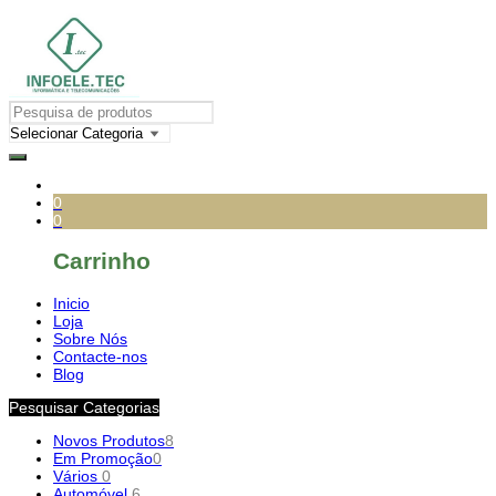
0
0
Carrinho
Inicio
Loja
Sobre Nós
Contacte-nos
Blog
Pesquisar Categorias
Novos Produtos
8
Em Promoção
0
Vários
0
Automóvel
6