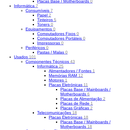
Placas Base / Motherboards
0
Informática
7
Consumíveis
7
Papel
2
Tinteiros
5
Toners
0
Equipamentos
0
Computadores Fixos
0
Computadores Portáteis
0
Impressoras
0
Periféricos
0
Pastas / Malas
0
Usados
101
Componentes Técnicos
43
Informática
25
Alimentadores / Fontes
1
Memórias RAM
12
Motores
1
Placas Eletrónicas
11
Placas Base / Mainboards /
Motherboards
6
Placas de Alimentação
2
Placas de Rede
1
Placas Gráficas
2
Telecomunicações
18
Placas Eletrónicas
18
Placas Base / Mainboards /
Motherboards
18