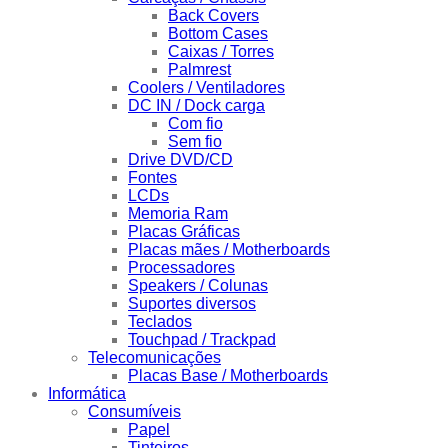
Back Covers
Bottom Cases
Caixas / Torres
Palmrest
Coolers / Ventiladores
DC IN / Dock carga
Com fio
Sem fio
Drive DVD/CD
Fontes
LCDs
Memoria Ram
Placas Gráficas
Placas mães / Motherboards
Processadores
Speakers / Colunas
Suportes diversos
Teclados
Touchpad / Trackpad
Telecomunicações
Placas Base / Motherboards
Informática
Consumíveis
Papel
Tinteiros