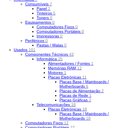
Consumíveis
7
Papel
2
Tinteiros
5
Toners
0
Equipamentos
0
Computadores Fixos
0
Computadores Portáteis
0
Impressoras
0
Periféricos
0
Pastas / Malas
0
Usados
101
Componentes Técnicos
43
Informática
25
Alimentadores / Fontes
1
Memórias RAM
12
Motores
1
Placas Eletrónicas
11
Placas Base / Mainboards /
Motherboards
6
Placas de Alimentação
2
Placas de Rede
1
Placas Gráficas
2
Telecomunicações
18
Placas Eletrónicas
18
Placas Base / Mainboards /
Motherboards
18
Computadores Fixos
12
Computadores Portáteis
27