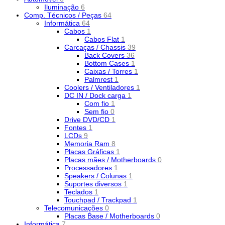
Iluminação
6
Comp. Técnicos / Peças
64
Informática
64
Cabos
1
Cabos Flat
1
Carcaças / Chassis
39
Back Covers
36
Bottom Cases
1
Caixas / Torres
1
Palmrest
1
Coolers / Ventiladores
1
DC IN / Dock carga
1
Com fio
1
Sem fio
0
Drive DVD/CD
1
Fontes
1
LCDs
9
Memoria Ram
8
Placas Gráficas
1
Placas mães / Motherboards
0
Processadores
1
Speakers / Colunas
1
Suportes diversos
1
Teclados
1
Touchpad / Trackpad
1
Telecomunicações
0
Placas Base / Motherboards
0
Informática
7