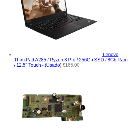
Lenovo
ThinkPad A285 / Ryzen 3 Pro / 256Gb SSD / 8Gb Ram
/ 12.5" Touch - (Usado)
€
165,00