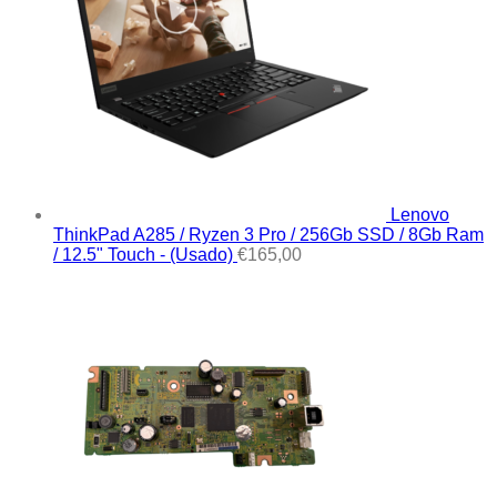
Lenovo
ThinkPad A285 / Ryzen 3 Pro / 256Gb SSD / 8Gb Ram
/ 12.5" Touch - (Usado)
€
165,00