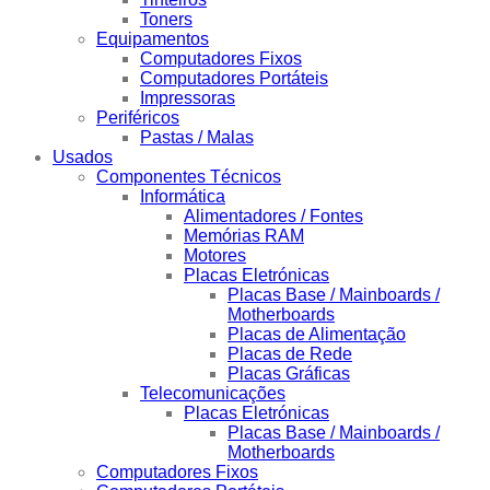
Toners
Equipamentos
Computadores Fixos
Computadores Portáteis
Impressoras
Periféricos
Pastas / Malas
Usados
Componentes Técnicos
Informática
Alimentadores / Fontes
Memórias RAM
Motores
Placas Eletrónicas
Placas Base / Mainboards /
Motherboards
Placas de Alimentação
Placas de Rede
Placas Gráficas
Telecomunicações
Placas Eletrónicas
Placas Base / Mainboards /
Motherboards
Computadores Fixos