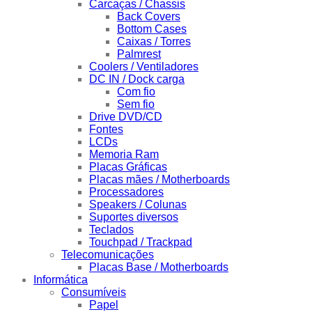
Carcaças / Chassis
Back Covers
Bottom Cases
Caixas / Torres
Palmrest
Coolers / Ventiladores
DC IN / Dock carga
Com fio
Sem fio
Drive DVD/CD
Fontes
LCDs
Memoria Ram
Placas Gráficas
Placas mães / Motherboards
Processadores
Speakers / Colunas
Suportes diversos
Teclados
Touchpad / Trackpad
Telecomunicações
Placas Base / Motherboards
Informática
Consumíveis
Papel