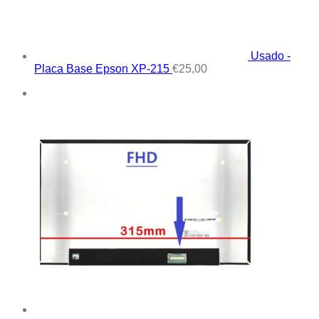
Usado -
Placa Base Epson XP-215
€
25,00