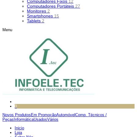
Computadores Fixos
12
Computadores Portáteis
27
Monitores
2
Smartphones
15
Tablets
2
Menu
0
Novos Produtos
Em Promoção
Automóvel
Comp. Técnicos /
Peças
Informática
Usados
Vários
Inicio
Loja