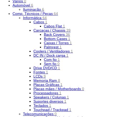
Vários
0
Automóvel
6
Iluminação
6
Comp. Técnicos / Peças
64
Informática
64
Cabos
1
Cabos Flat
1
Carcaças / Chassis
39
Back Covers
36
Bottom Cases
1
Caixas / Torres
1
Palmrest
1
Coolers / Ventiladores
1
DC IN / Dock carga
1
Com fio
1
Sem fio
0
Drive DVD/CD
1
Fontes
1
LCDs
9
Memoria Ram
8
Placas Gráficas
1
Placas mães / Motherboards
0
Processadores
1
Speakers / Colunas
1
Suportes diversos
1
Teclados
1
Touchpad / Trackpad
1
Telecomunicações
0