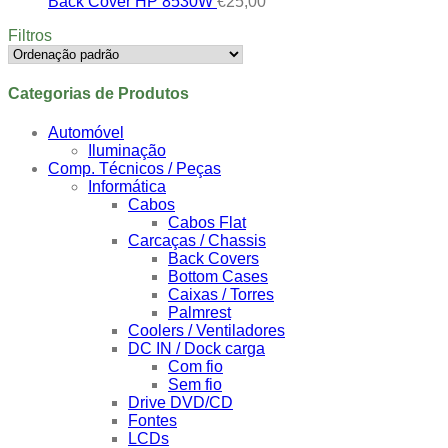
Back Cover HP 8530W
€
25,00
Filtros
Categorias de Produtos
Automóvel
Iluminação
Comp. Técnicos / Peças
Informática
Cabos
Cabos Flat
Carcaças / Chassis
Back Covers
Bottom Cases
Caixas / Torres
Palmrest
Coolers / Ventiladores
DC IN / Dock carga
Com fio
Sem fio
Drive DVD/CD
Fontes
LCDs