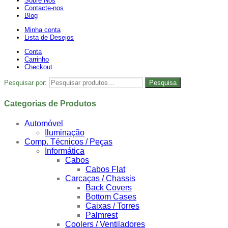
Sobre Nós
Contacte-nos
Blog
Minha conta
Lista de Desejos
Conta
Carrinho
Checkout
Pesquisar por:
Pesquisa
Categorias de Produtos
Automóvel
Iluminação
Comp. Técnicos / Peças
Informática
Cabos
Cabos Flat
Carcaças / Chassis
Back Covers
Bottom Cases
Caixas / Torres
Palmrest
Coolers / Ventiladores