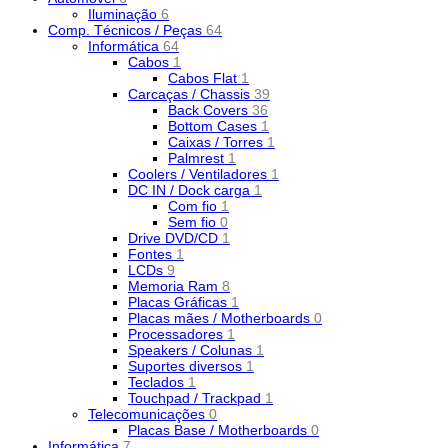
Iluminação
6
Comp. Técnicos / Peças
64
Informática
64
Cabos
1
Cabos Flat
1
Carcaças / Chassis
39
Back Covers
36
Bottom Cases
1
Caixas / Torres
1
Palmrest
1
Coolers / Ventiladores
1
DC IN / Dock carga
1
Com fio
1
Sem fio
0
Drive DVD/CD
1
Fontes
1
LCDs
9
Memoria Ram
8
Placas Gráficas
1
Placas mães / Motherboards
0
Processadores
1
Speakers / Colunas
1
Suportes diversos
1
Teclados
1
Touchpad / Trackpad
1
Telecomunicações
0
Placas Base / Motherboards
0
Informática
7