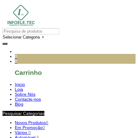
0
0
Carrinho
Inicio
Loja
Sobre Nós
Contacte-nos
Blog
Pesquisar Categorias
Novos Produtos
8
Em Promoção
0
Vários
0
Automóvel
6