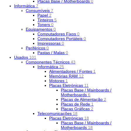
Placas Base / Motherboards
0
Informática
7
Consumíveis
7
Papel
2
Tinteiros
5
Toners
0
Equipamentos
0
Computadores Fixos
0
Computadores Portáteis
0
Impressoras
0
Periféricos
0
Pastas / Malas
0
Usados
101
Componentes Técnicos
43
Informática
25
Alimentadores / Fontes
1
Memórias RAM
12
Motores
1
Placas Eletrónicas
11
Placas Base / Mainboards /
Motherboards
6
Placas de Alimentação
2
Placas de Rede
1
Placas Gráficas
2
Telecomunicações
18
Placas Eletrónicas
18
Placas Base / Mainboards /
Motherboards
18