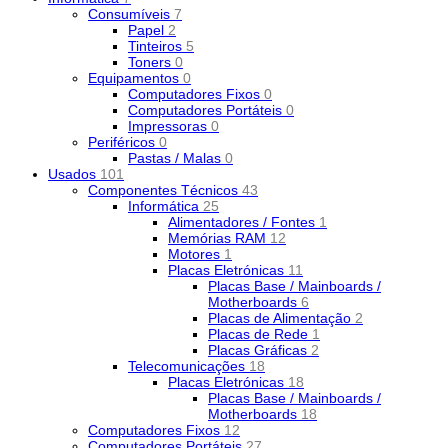
Consumíveis
7
Papel
2
Tinteiros
5
Toners
0
Equipamentos
0
Computadores Fixos
0
Computadores Portáteis
0
Impressoras
0
Periféricos
0
Pastas / Malas
0
Usados
101
Componentes Técnicos
43
Informática
25
Alimentadores / Fontes
1
Memórias RAM
12
Motores
1
Placas Eletrónicas
11
Placas Base / Mainboards /
Motherboards
6
Placas de Alimentação
2
Placas de Rede
1
Placas Gráficas
2
Telecomunicações
18
Placas Eletrónicas
18
Placas Base / Mainboards /
Motherboards
18
Computadores Fixos
12
Computadores Portáteis
27