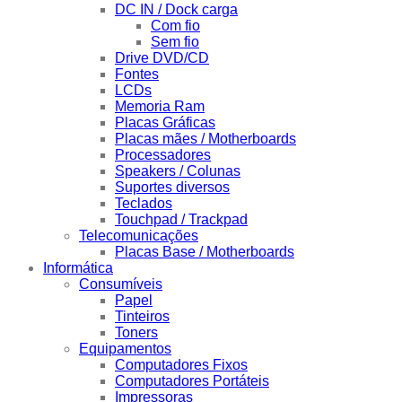
DC IN / Dock carga
Com fio
Sem fio
Drive DVD/CD
Fontes
LCDs
Memoria Ram
Placas Gráficas
Placas mães / Motherboards
Processadores
Speakers / Colunas
Suportes diversos
Teclados
Touchpad / Trackpad
Telecomunicações
Placas Base / Motherboards
Informática
Consumíveis
Papel
Tinteiros
Toners
Equipamentos
Computadores Fixos
Computadores Portáteis
Impressoras