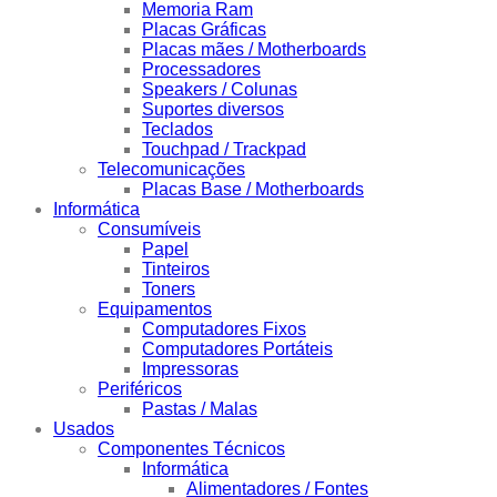
Memoria Ram
Placas Gráficas
Placas mães / Motherboards
Processadores
Speakers / Colunas
Suportes diversos
Teclados
Touchpad / Trackpad
Telecomunicações
Placas Base / Motherboards
Informática
Consumíveis
Papel
Tinteiros
Toners
Equipamentos
Computadores Fixos
Computadores Portáteis
Impressoras
Periféricos
Pastas / Malas
Usados
Componentes Técnicos
Informática
Alimentadores / Fontes