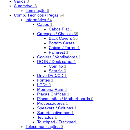
Vários
0
Automóvel
6
Iluminação
6
Comp. Técnicos / Peças
64
Informática
64
Cabos
1
Cabos Flat
1
Carcaças / Chassis
39
Back Covers
36
Bottom Cases
1
Caixas / Torres
1
Palmrest
1
Coolers / Ventiladores
1
DC IN / Dock carga
1
Com fio
1
Sem fio
0
Drive DVD/CD
1
Fontes
1
LCDs
9
Memoria Ram
8
Placas Gráficas
1
Placas mães / Motherboards
0
Processadores
1
Speakers / Colunas
1
Suportes diversos
1
Teclados
1
Touchpad / Trackpad
1
Telecomunicações
0