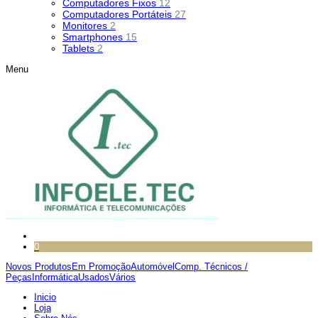
Computadores Fixos
12
Computadores Portáteis
27
Monitores
2
Smartphones
15
Tablets
2
Menu
0
Novos Produtos
Em Promoção
Automóvel
Comp. Técnicos /
Peças
Informática
Usados
Vários
Inicio
Loja