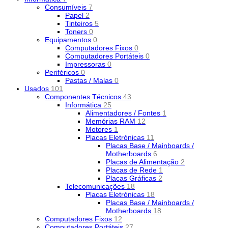
Consumíveis
7
Papel
2
Tinteiros
5
Toners
0
Equipamentos
0
Computadores Fixos
0
Computadores Portáteis
0
Impressoras
0
Periféricos
0
Pastas / Malas
0
Usados
101
Componentes Técnicos
43
Informática
25
Alimentadores / Fontes
1
Memórias RAM
12
Motores
1
Placas Eletrónicas
11
Placas Base / Mainboards /
Motherboards
6
Placas de Alimentação
2
Placas de Rede
1
Placas Gráficas
2
Telecomunicações
18
Placas Eletrónicas
18
Placas Base / Mainboards /
Motherboards
18
Computadores Fixos
12
Computadores Portáteis
27