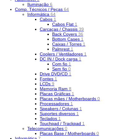
Iluminação
6
Comp. Técnicos / Peças
64
Informática
64
Cabos
1
Cabos Flat
1
Carcaças / Chassis
39
Back Covers
36
Bottom Cases
1
Caixas / Torres
1
Palmrest
1
Coolers / Ventiladores
1
DC IN / Dock carga
1
Com fio
1
Sem fio
0
Drive DVD/CD
1
Fontes
1
LCDs
9
Memoria Ram
8
Placas Gráficas
1
Placas mães / Motherboards
0
Processadores
1
Speakers / Colunas
1
Suportes diversos
1
Teclados
1
Touchpad / Trackpad
1
Telecomunicações
0
Placas Base / Motherboards
0
Informática
7