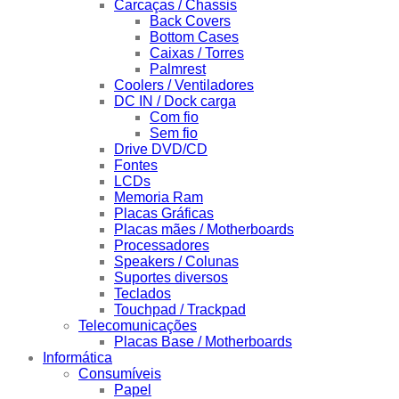
Carcaças / Chassis
Back Covers
Bottom Cases
Caixas / Torres
Palmrest
Coolers / Ventiladores
DC IN / Dock carga
Com fio
Sem fio
Drive DVD/CD
Fontes
LCDs
Memoria Ram
Placas Gráficas
Placas mães / Motherboards
Processadores
Speakers / Colunas
Suportes diversos
Teclados
Touchpad / Trackpad
Telecomunicações
Placas Base / Motherboards
Informática
Consumíveis
Papel