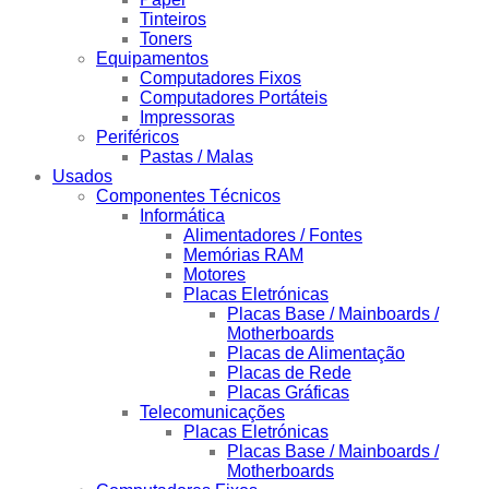
Tinteiros
Toners
Equipamentos
Computadores Fixos
Computadores Portáteis
Impressoras
Periféricos
Pastas / Malas
Usados
Componentes Técnicos
Informática
Alimentadores / Fontes
Memórias RAM
Motores
Placas Eletrónicas
Placas Base / Mainboards /
Motherboards
Placas de Alimentação
Placas de Rede
Placas Gráficas
Telecomunicações
Placas Eletrónicas
Placas Base / Mainboards /
Motherboards