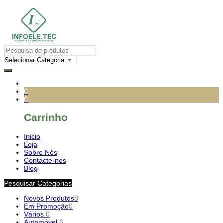
0
0
Carrinho
Inicio
Loja
Sobre Nós
Contacte-nos
Blog
Pesquisar Categorias
Novos Produtos
8
Em Promoção
0
Vários
0
Automóvel
6