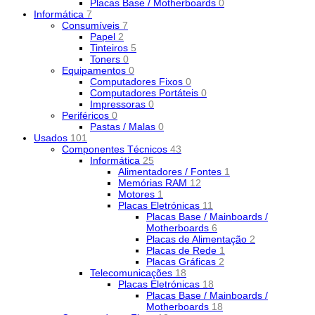
Placas Base / Motherboards
0
Informática
7
Consumíveis
7
Papel
2
Tinteiros
5
Toners
0
Equipamentos
0
Computadores Fixos
0
Computadores Portáteis
0
Impressoras
0
Periféricos
0
Pastas / Malas
0
Usados
101
Componentes Técnicos
43
Informática
25
Alimentadores / Fontes
1
Memórias RAM
12
Motores
1
Placas Eletrónicas
11
Placas Base / Mainboards /
Motherboards
6
Placas de Alimentação
2
Placas de Rede
1
Placas Gráficas
2
Telecomunicações
18
Placas Eletrónicas
18
Placas Base / Mainboards /
Motherboards
18