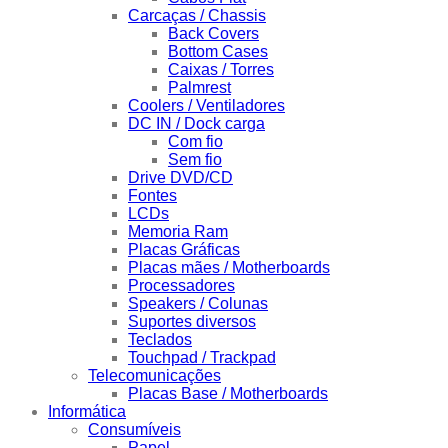
Carcaças / Chassis
Back Covers
Bottom Cases
Caixas / Torres
Palmrest
Coolers / Ventiladores
DC IN / Dock carga
Com fio
Sem fio
Drive DVD/CD
Fontes
LCDs
Memoria Ram
Placas Gráficas
Placas mães / Motherboards
Processadores
Speakers / Colunas
Suportes diversos
Teclados
Touchpad / Trackpad
Telecomunicações
Placas Base / Motherboards
Informática
Consumíveis
Papel