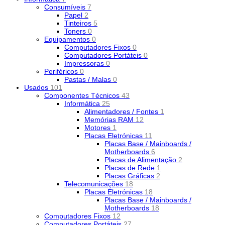
Consumíveis
7
Papel
2
Tinteiros
5
Toners
0
Equipamentos
0
Computadores Fixos
0
Computadores Portáteis
0
Impressoras
0
Periféricos
0
Pastas / Malas
0
Usados
101
Componentes Técnicos
43
Informática
25
Alimentadores / Fontes
1
Memórias RAM
12
Motores
1
Placas Eletrónicas
11
Placas Base / Mainboards /
Motherboards
6
Placas de Alimentação
2
Placas de Rede
1
Placas Gráficas
2
Telecomunicações
18
Placas Eletrónicas
18
Placas Base / Mainboards /
Motherboards
18
Computadores Fixos
12
Computadores Portáteis
27