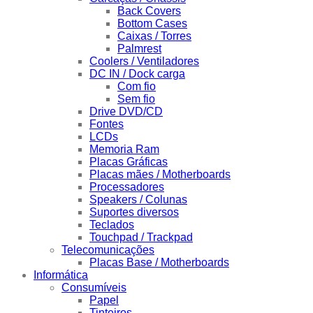
Back Covers
Bottom Cases
Caixas / Torres
Palmrest
Coolers / Ventiladores
DC IN / Dock carga
Com fio
Sem fio
Drive DVD/CD
Fontes
LCDs
Memoria Ram
Placas Gráficas
Placas mães / Motherboards
Processadores
Speakers / Colunas
Suportes diversos
Teclados
Touchpad / Trackpad
Telecomunicações
Placas Base / Motherboards
Informática
Consumíveis
Papel
Tinteiros