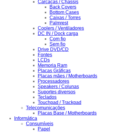
Carcaças / Chassis
Back Covers
Bottom Cases
Caixas / Torres
Palmrest
Coolers / Ventiladores
DC IN / Dock carga
Com fio
Sem fio
Drive DVD/CD
Fontes
LCDs
Memoria Ram
Placas Gráficas
Placas mães / Motherboards
Processadores
Speakers / Colunas
Suportes diversos
Teclados
Touchpad / Trackpad
Telecomunicações
Placas Base / Motherboards
Informática
Consumíveis
Papel