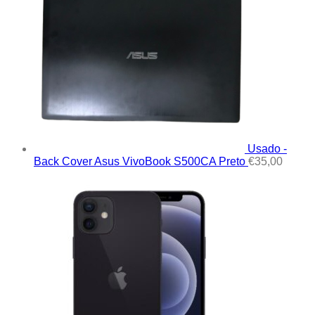
Usado -
Back Cover Asus VivoBook S500CA Preto
€
35,00