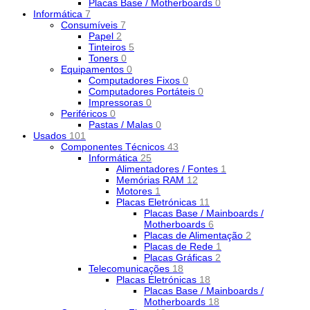
Placas Base / Motherboards
0
Informática
7
Consumíveis
7
Papel
2
Tinteiros
5
Toners
0
Equipamentos
0
Computadores Fixos
0
Computadores Portáteis
0
Impressoras
0
Periféricos
0
Pastas / Malas
0
Usados
101
Componentes Técnicos
43
Informática
25
Alimentadores / Fontes
1
Memórias RAM
12
Motores
1
Placas Eletrónicas
11
Placas Base / Mainboards /
Motherboards
6
Placas de Alimentação
2
Placas de Rede
1
Placas Gráficas
2
Telecomunicações
18
Placas Eletrónicas
18
Placas Base / Mainboards /
Motherboards
18