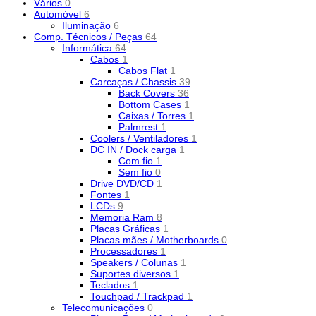
Vários
0
Automóvel
6
Iluminação
6
Comp. Técnicos / Peças
64
Informática
64
Cabos
1
Cabos Flat
1
Carcaças / Chassis
39
Back Covers
36
Bottom Cases
1
Caixas / Torres
1
Palmrest
1
Coolers / Ventiladores
1
DC IN / Dock carga
1
Com fio
1
Sem fio
0
Drive DVD/CD
1
Fontes
1
LCDs
9
Memoria Ram
8
Placas Gráficas
1
Placas mães / Motherboards
0
Processadores
1
Speakers / Colunas
1
Suportes diversos
1
Teclados
1
Touchpad / Trackpad
1
Telecomunicações
0