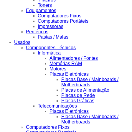
Toners
Equipamentos
Computadores Fixos
Computadores Portáteis
Impressoras
Periféricos
Pastas / Malas
Usados
Componentes Técnicos
Informática
Alimentadores / Fontes
Memórias RAM
Motores
Placas Eletrónicas
Placas Base / Mainboards /
Motherboards
Placas de Alimentação
Placas de Rede
Placas Gráficas
Telecomunicações
Placas Eletrónicas
Placas Base / Mainboards /
Motherboards
Computadores Fixos