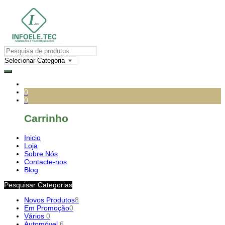
0
0
Carrinho
Inicio
Loja
Sobre Nós
Contacte-nos
Blog
Pesquisar Categorias
Novos Produtos
8
Em Promoção
0
Vários
0
Automóvel
6