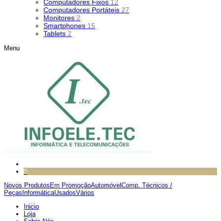
Computadores Fixos
12
Computadores Portáteis
27
Monitores
2
Smartphones
15
Tablets
2
Menu
0
Novos Produtos
Em Promoção
Automóvel
Comp. Técnicos /
Peças
Informática
Usados
Vários
Inicio
Loja