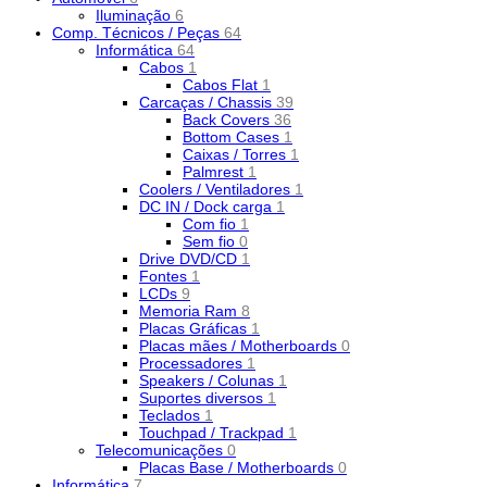
Iluminação
6
Comp. Técnicos / Peças
64
Informática
64
Cabos
1
Cabos Flat
1
Carcaças / Chassis
39
Back Covers
36
Bottom Cases
1
Caixas / Torres
1
Palmrest
1
Coolers / Ventiladores
1
DC IN / Dock carga
1
Com fio
1
Sem fio
0
Drive DVD/CD
1
Fontes
1
LCDs
9
Memoria Ram
8
Placas Gráficas
1
Placas mães / Motherboards
0
Processadores
1
Speakers / Colunas
1
Suportes diversos
1
Teclados
1
Touchpad / Trackpad
1
Telecomunicações
0
Placas Base / Motherboards
0
Informática
7