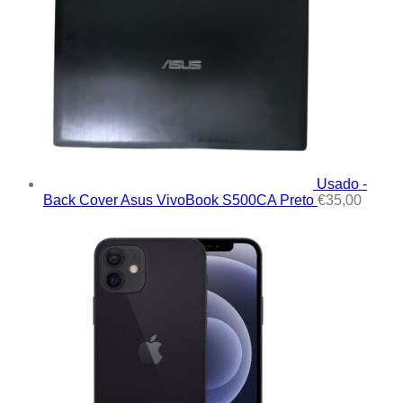
Usado -
Back Cover Asus VivoBook S500CA Preto
€
35,00