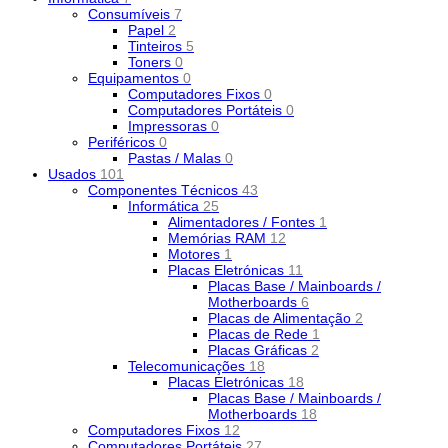
Consumíveis
7
Papel
2
Tinteiros
5
Toners
0
Equipamentos
0
Computadores Fixos
0
Computadores Portáteis
0
Impressoras
0
Periféricos
0
Pastas / Malas
0
Usados
101
Componentes Técnicos
43
Informática
25
Alimentadores / Fontes
1
Memórias RAM
12
Motores
1
Placas Eletrónicas
11
Placas Base / Mainboards /
Motherboards
6
Placas de Alimentação
2
Placas de Rede
1
Placas Gráficas
2
Telecomunicações
18
Placas Eletrónicas
18
Placas Base / Mainboards /
Motherboards
18
Computadores Fixos
12
Computadores Portáteis
27