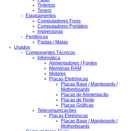
Tinteiros
Toners
Equipamentos
Computadores Fixos
Computadores Portáteis
Impressoras
Periféricos
Pastas / Malas
Usados
Componentes Técnicos
Informática
Alimentadores / Fontes
Memórias RAM
Motores
Placas Eletrónicas
Placas Base / Mainboards /
Motherboards
Placas de Alimentação
Placas de Rede
Placas Gráficas
Telecomunicações
Placas Eletrónicas
Placas Base / Mainboards /
Motherboards