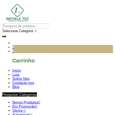
0
0
Carrinho
Inicio
Loja
Sobre Nós
Contacte-nos
Blog
Pesquisar Categorias
Novos Produtos
8
Em Promoção
0
Vários
0
Automóvel
6