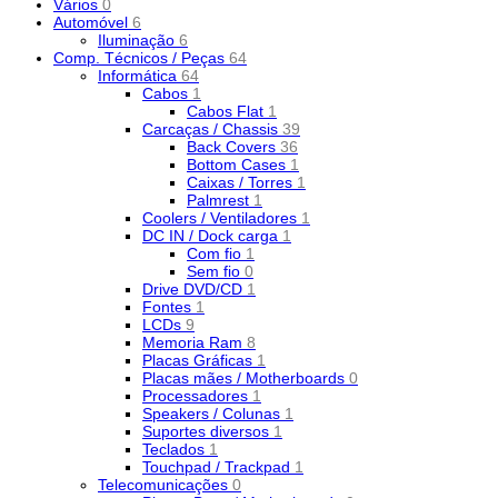
Vários
0
Automóvel
6
Iluminação
6
Comp. Técnicos / Peças
64
Informática
64
Cabos
1
Cabos Flat
1
Carcaças / Chassis
39
Back Covers
36
Bottom Cases
1
Caixas / Torres
1
Palmrest
1
Coolers / Ventiladores
1
DC IN / Dock carga
1
Com fio
1
Sem fio
0
Drive DVD/CD
1
Fontes
1
LCDs
9
Memoria Ram
8
Placas Gráficas
1
Placas mães / Motherboards
0
Processadores
1
Speakers / Colunas
1
Suportes diversos
1
Teclados
1
Touchpad / Trackpad
1
Telecomunicações
0