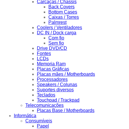
Carcaças / Chassis
Back Covers
Bottom Cases
Caixas / Torres
Palmrest
Coolers / Ventiladores
DC IN / Dock carga
Com fio
Sem fio
Drive DVD/CD
Fontes
LCDs
Memoria Ram
Placas Gráficas
Placas mães / Motherboards
Processadores
Speakers / Colunas
Suportes diversos
Teclados
Touchpad / Trackpad
Telecomunicações
Placas Base / Motherboards
Informática
Consumíveis
Papel