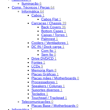
Iluminação
6
Comp. Técnicos / Peças
64
Informática
64
Cabos
1
Cabos Flat
1
Carcaças / Chassis
39
Back Covers
36
Bottom Cases
1
Caixas / Torres
1
Palmrest
1
Coolers / Ventiladores
1
DC IN / Dock carga
1
Com fio
1
Sem fio
0
Drive DVD/CD
1
Fontes
1
LCDs
9
Memoria Ram
8
Placas Gráficas
1
Placas mães / Motherboards
0
Processadores
1
Speakers / Colunas
1
Suportes diversos
1
Teclados
1
Touchpad / Trackpad
1
Telecomunicações
0
Placas Base / Motherboards
0
Informática
7