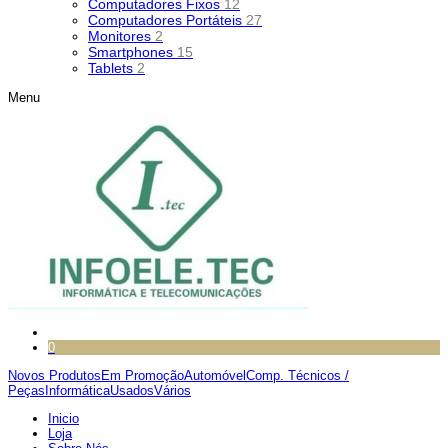
Computadores Fixos
12
Computadores Portáteis
27
Monitores
2
Smartphones
15
Tablets
2
Menu
0
Novos Produtos
Em Promoção
Automóvel
Comp. Técnicos /
Peças
Informática
Usados
Vários
Inicio
Loja