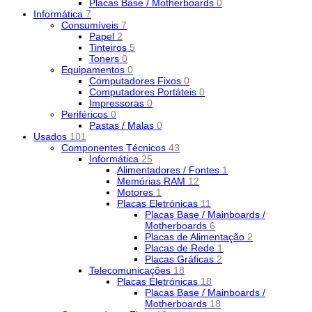
Placas Base / Motherboards
0
Informática
7
Consumíveis
7
Papel
2
Tinteiros
5
Toners
0
Equipamentos
0
Computadores Fixos
0
Computadores Portáteis
0
Impressoras
0
Periféricos
0
Pastas / Malas
0
Usados
101
Componentes Técnicos
43
Informática
25
Alimentadores / Fontes
1
Memórias RAM
12
Motores
1
Placas Eletrónicas
11
Placas Base / Mainboards /
Motherboards
6
Placas de Alimentação
2
Placas de Rede
1
Placas Gráficas
2
Telecomunicações
18
Placas Eletrónicas
18
Placas Base / Mainboards /
Motherboards
18