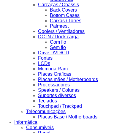
Carcaças / Chassis
Back Covers
Bottom Cases
Caixas / Torres
Palmrest
Coolers / Ventiladores
DC IN / Dock carga
Com fio
Sem fio
Drive DVD/CD
Fontes
LCDs
Memoria Ram
Placas Gráficas
Placas mães / Motherboards
Processadores
Speakers / Colunas
Suportes diversos
Teclados
Touchpad / Trackpad
Telecomunicações
Placas Base / Motherboards
Informática
Consumíveis
Papel