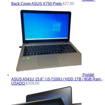
Back Cover ASUS X750 Preto
€
27,50
Portátil
ASUS A541U 15.6" / i3-7100U / HDD 1TB / 8GB Ram -
USADO
€
209,00