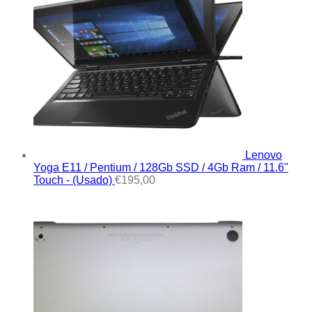
Lenovo
Yoga E11 / Pentium / 128Gb SSD / 4Gb Ram / 11.6"
Touch - (Usado)
€
195,00