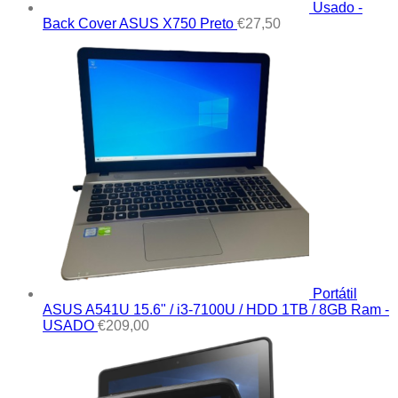
Usado -
Back Cover ASUS X750 Preto
€
27,50
Portátil
ASUS A541U 15.6" / i3-7100U / HDD 1TB / 8GB Ram -
USADO
€
209,00