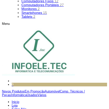
Computadores Fixos
12
Computadores Portáteis
27
Monitores
2
Smartphones
15
Tablets
2
Menu
0
Novos Produtos
Em Promoção
Automóvel
Comp. Técnicos /
Peças
Informática
Usados
Vários
Inicio
Loja