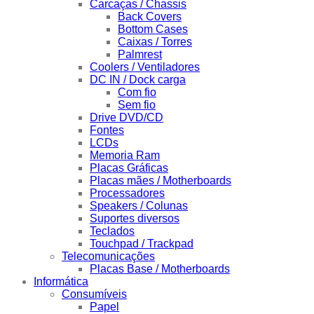
Carcaças / Chassis
Back Covers
Bottom Cases
Caixas / Torres
Palmrest
Coolers / Ventiladores
DC IN / Dock carga
Com fio
Sem fio
Drive DVD/CD
Fontes
LCDs
Memoria Ram
Placas Gráficas
Placas mães / Motherboards
Processadores
Speakers / Colunas
Suportes diversos
Teclados
Touchpad / Trackpad
Telecomunicações
Placas Base / Motherboards
Informática
Consumíveis
Papel