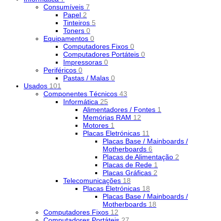
Consumíveis
7
Papel
2
Tinteiros
5
Toners
0
Equipamentos
0
Computadores Fixos
0
Computadores Portáteis
0
Impressoras
0
Periféricos
0
Pastas / Malas
0
Usados
101
Componentes Técnicos
43
Informática
25
Alimentadores / Fontes
1
Memórias RAM
12
Motores
1
Placas Eletrónicas
11
Placas Base / Mainboards /
Motherboards
6
Placas de Alimentação
2
Placas de Rede
1
Placas Gráficas
2
Telecomunicações
18
Placas Eletrónicas
18
Placas Base / Mainboards /
Motherboards
18
Computadores Fixos
12
Computadores Portáteis
27