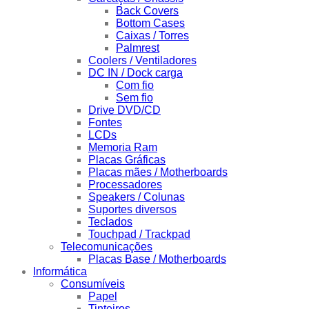
Back Covers
Bottom Cases
Caixas / Torres
Palmrest
Coolers / Ventiladores
DC IN / Dock carga
Com fio
Sem fio
Drive DVD/CD
Fontes
LCDs
Memoria Ram
Placas Gráficas
Placas mães / Motherboards
Processadores
Speakers / Colunas
Suportes diversos
Teclados
Touchpad / Trackpad
Telecomunicações
Placas Base / Motherboards
Informática
Consumíveis
Papel
Tinteiros