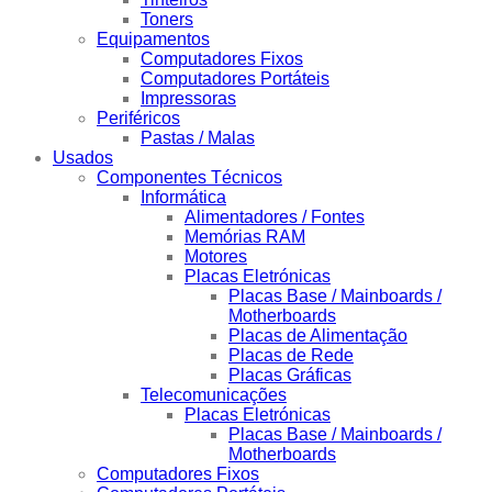
Toners
Equipamentos
Computadores Fixos
Computadores Portáteis
Impressoras
Periféricos
Pastas / Malas
Usados
Componentes Técnicos
Informática
Alimentadores / Fontes
Memórias RAM
Motores
Placas Eletrónicas
Placas Base / Mainboards /
Motherboards
Placas de Alimentação
Placas de Rede
Placas Gráficas
Telecomunicações
Placas Eletrónicas
Placas Base / Mainboards /
Motherboards
Computadores Fixos