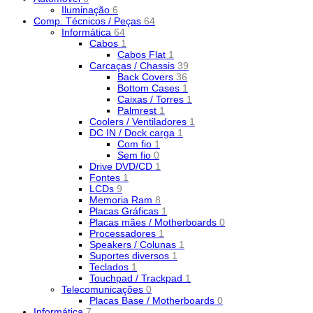
Iluminação
6
Comp. Técnicos / Peças
64
Informática
64
Cabos
1
Cabos Flat
1
Carcaças / Chassis
39
Back Covers
36
Bottom Cases
1
Caixas / Torres
1
Palmrest
1
Coolers / Ventiladores
1
DC IN / Dock carga
1
Com fio
1
Sem fio
0
Drive DVD/CD
1
Fontes
1
LCDs
9
Memoria Ram
8
Placas Gráficas
1
Placas mães / Motherboards
0
Processadores
1
Speakers / Colunas
1
Suportes diversos
1
Teclados
1
Touchpad / Trackpad
1
Telecomunicações
0
Placas Base / Motherboards
0
Informática
7