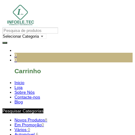
0
0
Carrinho
Inicio
Loja
Sobre Nós
Contacte-nos
Blog
Pesquisar Categorias
Novos Produtos
8
Em Promoção
0
Vários
0
Automóvel
6