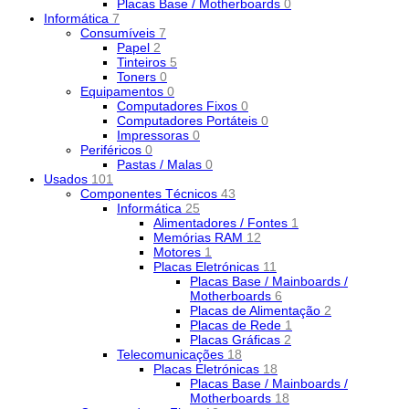
Placas Base / Motherboards
0
Informática
7
Consumíveis
7
Papel
2
Tinteiros
5
Toners
0
Equipamentos
0
Computadores Fixos
0
Computadores Portáteis
0
Impressoras
0
Periféricos
0
Pastas / Malas
0
Usados
101
Componentes Técnicos
43
Informática
25
Alimentadores / Fontes
1
Memórias RAM
12
Motores
1
Placas Eletrónicas
11
Placas Base / Mainboards /
Motherboards
6
Placas de Alimentação
2
Placas de Rede
1
Placas Gráficas
2
Telecomunicações
18
Placas Eletrónicas
18
Placas Base / Mainboards /
Motherboards
18