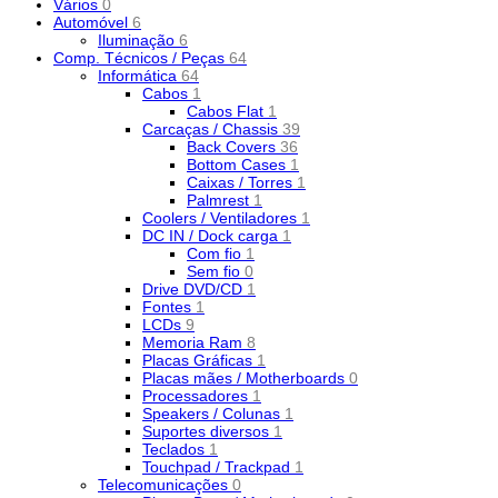
Vários
0
Automóvel
6
Iluminação
6
Comp. Técnicos / Peças
64
Informática
64
Cabos
1
Cabos Flat
1
Carcaças / Chassis
39
Back Covers
36
Bottom Cases
1
Caixas / Torres
1
Palmrest
1
Coolers / Ventiladores
1
DC IN / Dock carga
1
Com fio
1
Sem fio
0
Drive DVD/CD
1
Fontes
1
LCDs
9
Memoria Ram
8
Placas Gráficas
1
Placas mães / Motherboards
0
Processadores
1
Speakers / Colunas
1
Suportes diversos
1
Teclados
1
Touchpad / Trackpad
1
Telecomunicações
0