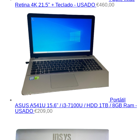
Retina 4K 21.5" + Teclado - USADO
€
460,00
Portátil
ASUS A541U 15.6" / i3-7100U / HDD 1TB / 8GB Ram -
USADO
€
209,00