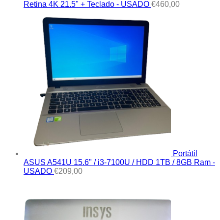
Retina 4K 21.5" + Teclado - USADO
€
460,00
Portátil
ASUS A541U 15.6" / i3-7100U / HDD 1TB / 8GB Ram -
USADO
€
209,00