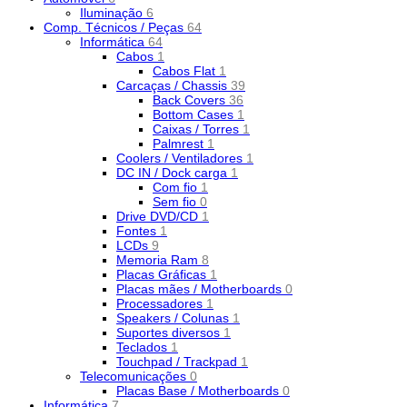
Iluminação
6
Comp. Técnicos / Peças
64
Informática
64
Cabos
1
Cabos Flat
1
Carcaças / Chassis
39
Back Covers
36
Bottom Cases
1
Caixas / Torres
1
Palmrest
1
Coolers / Ventiladores
1
DC IN / Dock carga
1
Com fio
1
Sem fio
0
Drive DVD/CD
1
Fontes
1
LCDs
9
Memoria Ram
8
Placas Gráficas
1
Placas mães / Motherboards
0
Processadores
1
Speakers / Colunas
1
Suportes diversos
1
Teclados
1
Touchpad / Trackpad
1
Telecomunicações
0
Placas Base / Motherboards
0
Informática
7