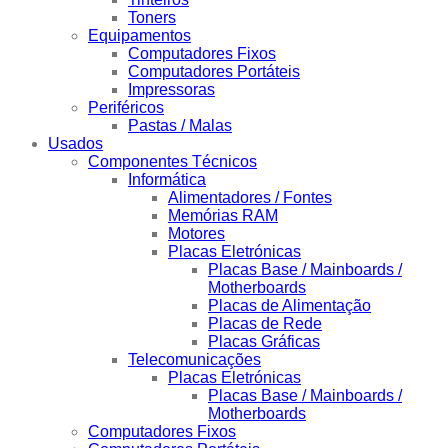
Toners
Equipamentos
Computadores Fixos
Computadores Portáteis
Impressoras
Periféricos
Pastas / Malas
Usados
Componentes Técnicos
Informática
Alimentadores / Fontes
Memórias RAM
Motores
Placas Eletrónicas
Placas Base / Mainboards /
Motherboards
Placas de Alimentação
Placas de Rede
Placas Gráficas
Telecomunicações
Placas Eletrónicas
Placas Base / Mainboards /
Motherboards
Computadores Fixos