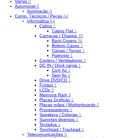
Vários
0
Automóvel
6
Iluminação
6
Comp. Técnicos / Peças
64
Informática
64
Cabos
1
Cabos Flat
1
Carcaças / Chassis
39
Back Covers
36
Bottom Cases
1
Caixas / Torres
1
Palmrest
1
Coolers / Ventiladores
1
DC IN / Dock carga
1
Com fio
1
Sem fio
0
Drive DVD/CD
1
Fontes
1
LCDs
9
Memoria Ram
8
Placas Gráficas
1
Placas mães / Motherboards
0
Processadores
1
Speakers / Colunas
1
Suportes diversos
1
Teclados
1
Touchpad / Trackpad
1
Telecomunicações
0