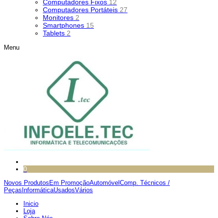
Computadores Fixos
12
Computadores Portáteis
27
Monitores
2
Smartphones
15
Tablets
2
Menu
0
Novos Produtos
Em Promoção
Automóvel
Comp. Técnicos /
Peças
Informática
Usados
Vários
Inicio
Loja