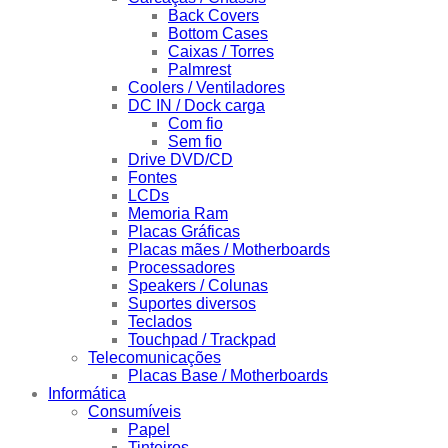
Back Covers
Bottom Cases
Caixas / Torres
Palmrest
Coolers / Ventiladores
DC IN / Dock carga
Com fio
Sem fio
Drive DVD/CD
Fontes
LCDs
Memoria Ram
Placas Gráficas
Placas mães / Motherboards
Processadores
Speakers / Colunas
Suportes diversos
Teclados
Touchpad / Trackpad
Telecomunicações
Placas Base / Motherboards
Informática
Consumíveis
Papel
Tinteiros