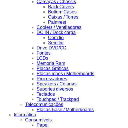
Carcaças / Chassis
Back Covers
Bottom Cases
Caixas / Torres
Palmrest
Coolers / Ventiladores
DC IN / Dock carga
Com fio
Sem fio
Drive DVD/CD
Fontes
LCDs
Memoria Ram
Placas Gráficas
Placas mães / Motherboards
Processadores
Speakers / Colunas
Suportes diversos
Teclados
Touchpad / Trackpad
Telecomunicações
Placas Base / Motherboards
Informática
Consumíveis
Papel