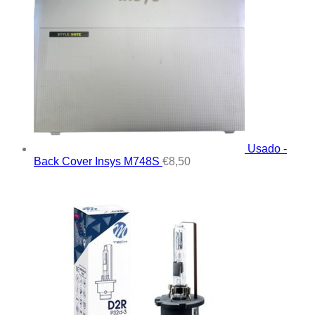
Usado -
Back Cover Insys M748S
€
8,50