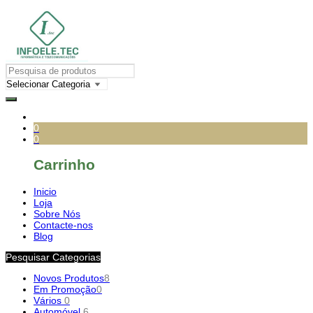
0
0
Carrinho
Inicio
Loja
Sobre Nós
Contacte-nos
Blog
Pesquisar Categorias
Novos Produtos
8
Em Promoção
0
Vários
0
Automóvel
6