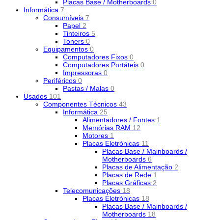
Placas Base / Motherboards
0
Informática
7
Consumíveis
7
Papel
2
Tinteiros
5
Toners
0
Equipamentos
0
Computadores Fixos
0
Computadores Portáteis
0
Impressoras
0
Periféricos
0
Pastas / Malas
0
Usados
101
Componentes Técnicos
43
Informática
25
Alimentadores / Fontes
1
Memórias RAM
12
Motores
1
Placas Eletrónicas
11
Placas Base / Mainboards /
Motherboards
6
Placas de Alimentação
2
Placas de Rede
1
Placas Gráficas
2
Telecomunicações
18
Placas Eletrónicas
18
Placas Base / Mainboards /
Motherboards
18