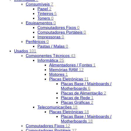
Consumíveis
7
Papel
2
Tinteiros
5
Toners
0
Equipamentos
0
Computadores Fixos
0
Computadores Portáteis
0
Impressoras
0
Periféricos
0
Pastas / Malas
0
Usados
101
Componentes Técnicos
43
Informática
25
Alimentadores / Fontes
1
Memórias RAM
12
Motores
1
Placas Eletrónicas
11
Placas Base / Mainboards /
Motherboards
6
Placas de Alimentação
2
Placas de Rede
1
Placas Gráficas
2
Telecomunicações
18
Placas Eletrónicas
18
Placas Base / Mainboards /
Motherboards
18
Computadores Fixos
12
Computadores Portáteis
27