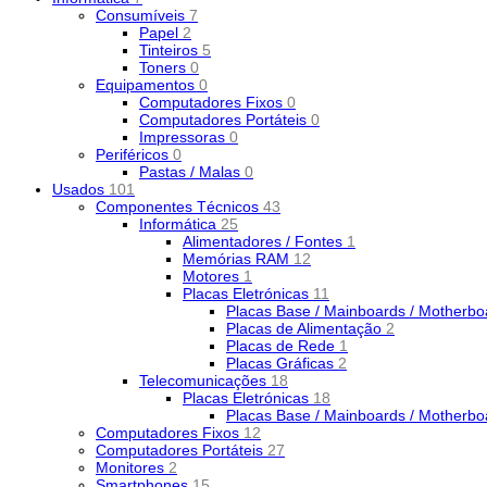
Consumíveis
7
Papel
2
Tinteiros
5
Toners
0
Equipamentos
0
Computadores Fixos
0
Computadores Portáteis
0
Impressoras
0
Periféricos
0
Pastas / Malas
0
Usados
101
Componentes Técnicos
43
Informática
25
Alimentadores / Fontes
1
Memórias RAM
12
Motores
1
Placas Eletrónicas
11
Placas Base / Mainboards / Motherb
Placas de Alimentação
2
Placas de Rede
1
Placas Gráficas
2
Telecomunicações
18
Placas Eletrónicas
18
Placas Base / Mainboards / Motherb
Computadores Fixos
12
Computadores Portáteis
27
Monitores
2
Smartphones
15