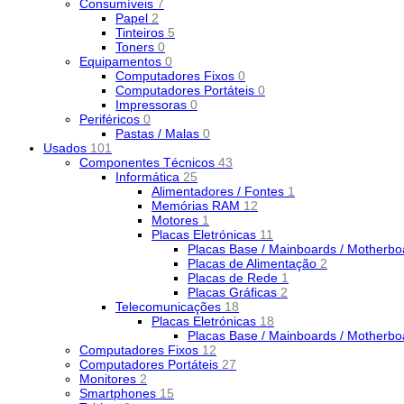
Consumíveis
7
Papel
2
Tinteiros
5
Toners
0
Equipamentos
0
Computadores Fixos
0
Computadores Portáteis
0
Impressoras
0
Periféricos
0
Pastas / Malas
0
Usados
101
Componentes Técnicos
43
Informática
25
Alimentadores / Fontes
1
Memórias RAM
12
Motores
1
Placas Eletrónicas
11
Placas Base / Mainboards / Motherb
Placas de Alimentação
2
Placas de Rede
1
Placas Gráficas
2
Telecomunicações
18
Placas Eletrónicas
18
Placas Base / Mainboards / Motherb
Computadores Fixos
12
Computadores Portáteis
27
Monitores
2
Smartphones
15