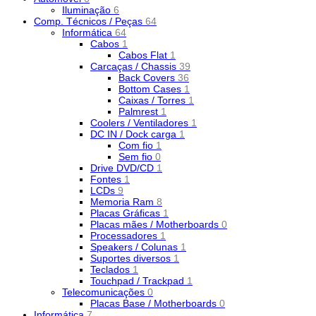
Iluminação
6
Comp. Técnicos / Peças
64
Informática
64
Cabos
1
Cabos Flat
1
Carcaças / Chassis
39
Back Covers
36
Bottom Cases
1
Caixas / Torres
1
Palmrest
1
Coolers / Ventiladores
1
DC IN / Dock carga
1
Com fio
1
Sem fio
0
Drive DVD/CD
1
Fontes
1
LCDs
9
Memoria Ram
8
Placas Gráficas
1
Placas mães / Motherboards
0
Processadores
1
Speakers / Colunas
1
Suportes diversos
1
Teclados
1
Touchpad / Trackpad
1
Telecomunicações
0
Placas Base / Motherboards
0
Informática
7