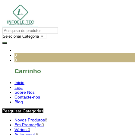
0
0
Carrinho
Inicio
Loja
Sobre Nós
Contacte-nos
Blog
Pesquisar Categorias
Novos Produtos
8
Em Promoção
0
Vários
0
Automóvel
6