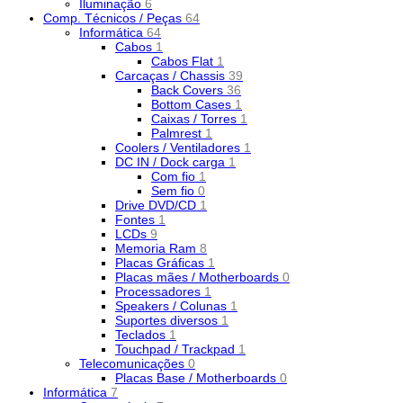
Iluminação
6
Comp. Técnicos / Peças
64
Informática
64
Cabos
1
Cabos Flat
1
Carcaças / Chassis
39
Back Covers
36
Bottom Cases
1
Caixas / Torres
1
Palmrest
1
Coolers / Ventiladores
1
DC IN / Dock carga
1
Com fio
1
Sem fio
0
Drive DVD/CD
1
Fontes
1
LCDs
9
Memoria Ram
8
Placas Gráficas
1
Placas mães / Motherboards
0
Processadores
1
Speakers / Colunas
1
Suportes diversos
1
Teclados
1
Touchpad / Trackpad
1
Telecomunicações
0
Placas Base / Motherboards
0
Informática
7