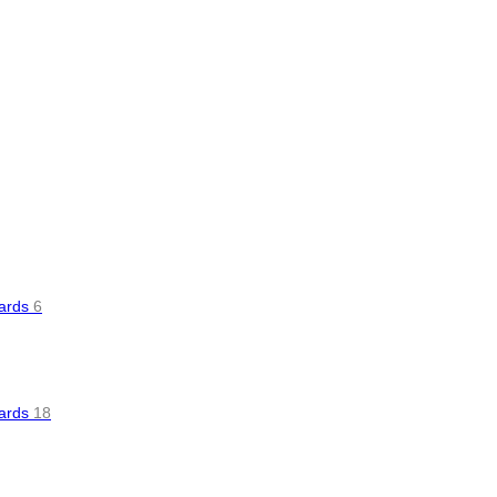
oards
6
oards
18