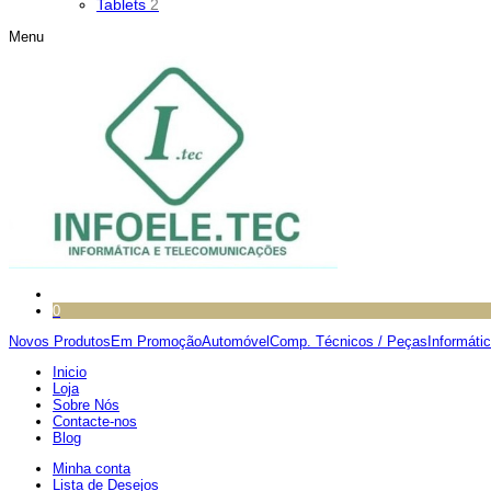
Tablets
2
Menu
0
Novos Produtos
Em Promoção
Automóvel
Comp. Técnicos / Peças
Informáti
Inicio
Loja
Sobre Nós
Contacte-nos
Blog
Minha conta
Lista de Desejos