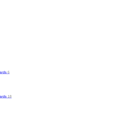
oards
6
oards
18