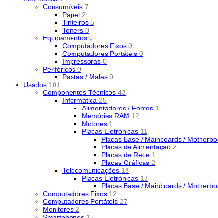
Consumíveis
7
Papel
2
Tinteiros
5
Toners
0
Equipamentos
0
Computadores Fixos
0
Computadores Portáteis
0
Impressoras
0
Periféricos
0
Pastas / Malas
0
Usados
101
Componentes Técnicos
43
Informática
25
Alimentadores / Fontes
1
Memórias RAM
12
Motores
1
Placas Eletrónicas
11
Placas Base / Mainboards / Motherb
Placas de Alimentação
2
Placas de Rede
1
Placas Gráficas
2
Telecomunicações
18
Placas Eletrónicas
18
Placas Base / Mainboards / Motherb
Computadores Fixos
12
Computadores Portáteis
27
Monitores
2
Smartphones
15