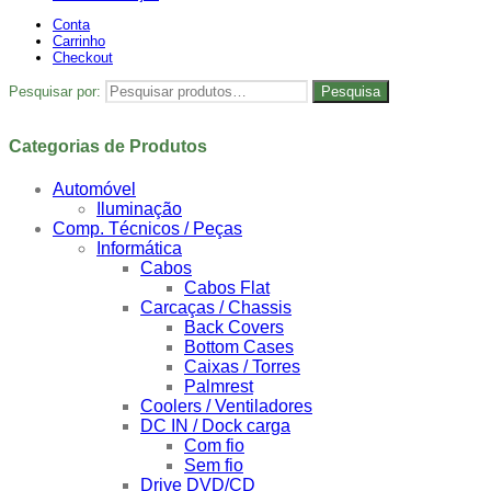
Conta
Carrinho
Checkout
Pesquisar por:
Pesquisa
Categorias de Produtos
Automóvel
Iluminação
Comp. Técnicos / Peças
Informática
Cabos
Cabos Flat
Carcaças / Chassis
Back Covers
Bottom Cases
Caixas / Torres
Palmrest
Coolers / Ventiladores
DC IN / Dock carga
Com fio
Sem fio
Drive DVD/CD