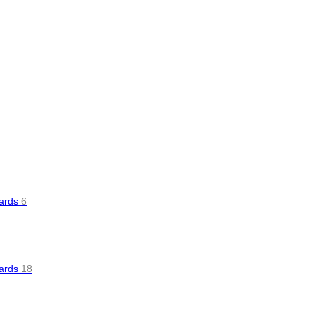
oards
6
oards
18