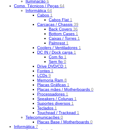
Iluminação
6
Comp. Técnicos / Peças
64
Informática
64
Cabos
1
Cabos Flat
1
Carcaças / Chassis
39
Back Covers
36
Bottom Cases
1
Caixas / Torres
1
Palmrest
1
Coolers / Ventiladores
1
DC IN / Dock carga
1
Com fio
1
Sem fio
0
Drive DVD/CD
1
Fontes
1
LCDs
9
Memoria Ram
8
Placas Gráficas
1
Placas mães / Motherboards
0
Processadores
1
Speakers / Colunas
1
Suportes diversos
1
Teclados
1
Touchpad / Trackpad
1
Telecomunicações
0
Placas Base / Motherboards
0
Informática
7