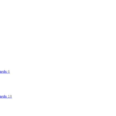
oards
6
oards
18