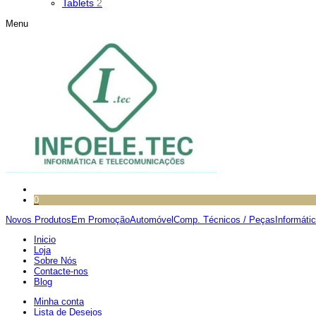
Tablets
2
Menu
0
Novos Produtos
Em Promoção
Automóvel
Comp. Técnicos / Peças
Informáti
Inicio
Loja
Sobre Nós
Contacte-nos
Blog
Minha conta
Lista de Desejos