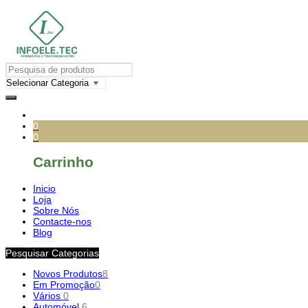
0
0
Carrinho
Inicio
Loja
Sobre Nós
Contacte-nos
Blog
Pesquisar Categorias
Novos Produtos
8
Em Promoção
0
Vários
0
Automóvel
6