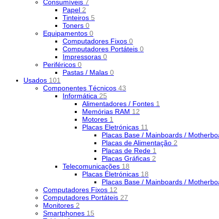
Consumíveis
7
Papel
2
Tinteiros
5
Toners
0
Equipamentos
0
Computadores Fixos
0
Computadores Portáteis
0
Impressoras
0
Periféricos
0
Pastas / Malas
0
Usados
101
Componentes Técnicos
43
Informática
25
Alimentadores / Fontes
1
Memórias RAM
12
Motores
1
Placas Eletrónicas
11
Placas Base / Mainboards / Motherb
Placas de Alimentação
2
Placas de Rede
1
Placas Gráficas
2
Telecomunicações
18
Placas Eletrónicas
18
Placas Base / Mainboards / Motherb
Computadores Fixos
12
Computadores Portáteis
27
Monitores
2
Smartphones
15