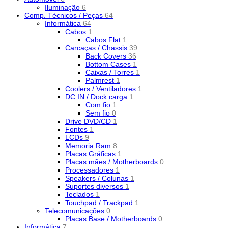
Iluminação
6
Comp. Técnicos / Peças
64
Informática
64
Cabos
1
Cabos Flat
1
Carcaças / Chassis
39
Back Covers
36
Bottom Cases
1
Caixas / Torres
1
Palmrest
1
Coolers / Ventiladores
1
DC IN / Dock carga
1
Com fio
1
Sem fio
0
Drive DVD/CD
1
Fontes
1
LCDs
9
Memoria Ram
8
Placas Gráficas
1
Placas mães / Motherboards
0
Processadores
1
Speakers / Colunas
1
Suportes diversos
1
Teclados
1
Touchpad / Trackpad
1
Telecomunicações
0
Placas Base / Motherboards
0
Informática
7