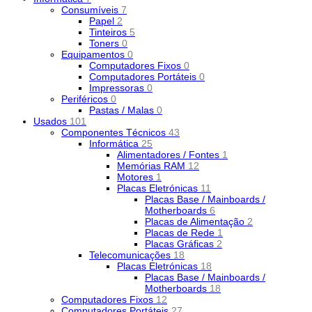
Consumíveis
7
Papel
2
Tinteiros
5
Toners
0
Equipamentos
0
Computadores Fixos
0
Computadores Portáteis
0
Impressoras
0
Periféricos
0
Pastas / Malas
0
Usados
101
Componentes Técnicos
43
Informática
25
Alimentadores / Fontes
1
Memórias RAM
12
Motores
1
Placas Eletrónicas
11
Placas Base / Mainboards /
Motherboards
6
Placas de Alimentação
2
Placas de Rede
1
Placas Gráficas
2
Telecomunicações
18
Placas Eletrónicas
18
Placas Base / Mainboards /
Motherboards
18
Computadores Fixos
12
Computadores Portáteis
27