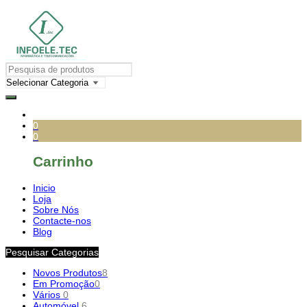
0
0
Carrinho
Inicio
Loja
Sobre Nós
Contacte-nos
Blog
Pesquisar Categorias
Novos Produtos
8
Em Promoção
0
Vários
0
Automóvel
6