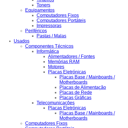
Toners
Equipamentos
Computadores Fixos
Computadores Portáteis
Impressoras
Periféricos
Pastas / Malas
Usados
Componentes Técnicos
Informática
Alimentadores / Fontes
Memórias RAM
Motores
Placas Eletrónicas
Placas Base / Mainboards /
Motherboards
Placas de Alimentação
Placas de Rede
Placas Gráficas
Telecomunicações
Placas Eletrónicas
Placas Base / Mainboards /
Motherboards
Computadores Fixos