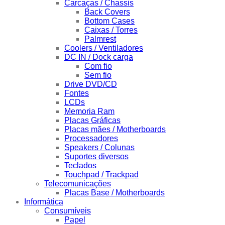
Carcaças / Chassis
Back Covers
Bottom Cases
Caixas / Torres
Palmrest
Coolers / Ventiladores
DC IN / Dock carga
Com fio
Sem fio
Drive DVD/CD
Fontes
LCDs
Memoria Ram
Placas Gráficas
Placas mães / Motherboards
Processadores
Speakers / Colunas
Suportes diversos
Teclados
Touchpad / Trackpad
Telecomunicações
Placas Base / Motherboards
Informática
Consumíveis
Papel