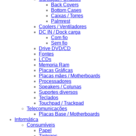
Back Covers
Bottom Cases
Caixas / Torres
Palmrest
Coolers / Ventiladores
DC IN / Dock carga
Com fio
Sem fio
Drive DVD/CD
Fontes
LCDs
Memoria Ram
Placas Gráficas
Placas mães / Motherboards
Processadores
Speakers / Colunas
Suportes diversos
Teclados
Touchpad / Trackpad
Telecomunicações
Placas Base / Motherboards
Informática
Consumíveis
Papel
Tinteiros