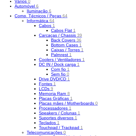
Vários
0
Automóvel
6
Iluminação
6
Comp. Técnicos / Peças
64
Informática
64
Cabos
1
Cabos Flat
1
Carcaças / Chassis
39
Back Covers
36
Bottom Cases
1
Caixas / Torres
1
Palmrest
1
Coolers / Ventiladores
1
DC IN / Dock carga
1
Com fio
1
Sem fio
0
Drive DVD/CD
1
Fontes
1
LCDs
9
Memoria Ram
8
Placas Gráficas
1
Placas mães / Motherboards
0
Processadores
1
Speakers / Colunas
1
Suportes diversos
1
Teclados
1
Touchpad / Trackpad
1
Telecomunicações
0