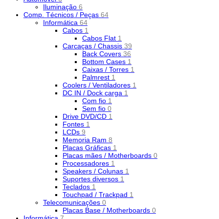
Iluminação
6
Comp. Técnicos / Peças
64
Informática
64
Cabos
1
Cabos Flat
1
Carcaças / Chassis
39
Back Covers
36
Bottom Cases
1
Caixas / Torres
1
Palmrest
1
Coolers / Ventiladores
1
DC IN / Dock carga
1
Com fio
1
Sem fio
0
Drive DVD/CD
1
Fontes
1
LCDs
9
Memoria Ram
8
Placas Gráficas
1
Placas mães / Motherboards
0
Processadores
1
Speakers / Colunas
1
Suportes diversos
1
Teclados
1
Touchpad / Trackpad
1
Telecomunicações
0
Placas Base / Motherboards
0
Informática
7