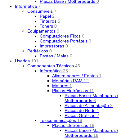
Placas Base / Motherboards
0
Informática
7
Consumíveis
7
Papel
2
Tinteiros
5
Toners
0
Equipamentos
0
Computadores Fixos
0
Computadores Portáteis
0
Impressoras
0
Periféricos
0
Pastas / Malas
0
Usados
101
Componentes Técnicos
43
Informática
25
Alimentadores / Fontes
1
Memórias RAM
12
Motores
1
Placas Eletrónicas
11
Placas Base / Mainboards /
Motherboards
6
Placas de Alimentação
2
Placas de Rede
1
Placas Gráficas
2
Telecomunicações
18
Placas Eletrónicas
18
Placas Base / Mainboards /
Motherboards
18