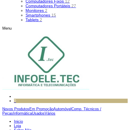
Computadores Fixos
12
Computadores Portáteis
27
Monitores
2
Smartphones
15
Tablets
2
Menu
0
Novos Produtos
Em Promoção
Automóvel
Comp. Técnicos /
Peças
Informática
Usados
Vários
Inicio
Loja