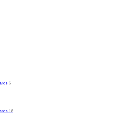
oards
6
oards
18