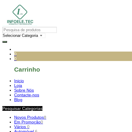
0
0
Carrinho
Inicio
Loja
Sobre Nós
Contacte-nos
Blog
Pesquisar Categorias
Novos Produtos
8
Em Promoção
0
Vários
0
Automóvel
6