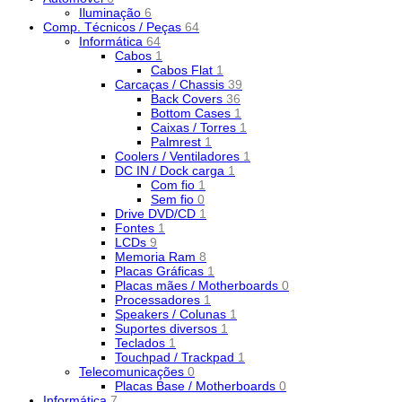
Iluminação
6
Comp. Técnicos / Peças
64
Informática
64
Cabos
1
Cabos Flat
1
Carcaças / Chassis
39
Back Covers
36
Bottom Cases
1
Caixas / Torres
1
Palmrest
1
Coolers / Ventiladores
1
DC IN / Dock carga
1
Com fio
1
Sem fio
0
Drive DVD/CD
1
Fontes
1
LCDs
9
Memoria Ram
8
Placas Gráficas
1
Placas mães / Motherboards
0
Processadores
1
Speakers / Colunas
1
Suportes diversos
1
Teclados
1
Touchpad / Trackpad
1
Telecomunicações
0
Placas Base / Motherboards
0
Informática
7