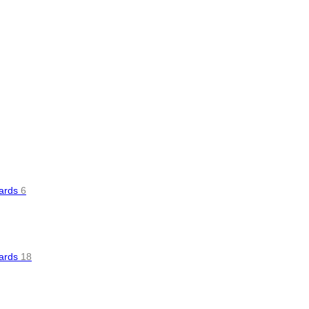
oards
6
oards
18