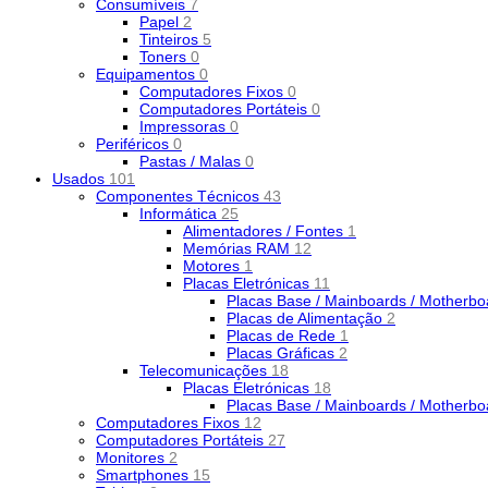
Consumíveis
7
Papel
2
Tinteiros
5
Toners
0
Equipamentos
0
Computadores Fixos
0
Computadores Portáteis
0
Impressoras
0
Periféricos
0
Pastas / Malas
0
Usados
101
Componentes Técnicos
43
Informática
25
Alimentadores / Fontes
1
Memórias RAM
12
Motores
1
Placas Eletrónicas
11
Placas Base / Mainboards / Motherb
Placas de Alimentação
2
Placas de Rede
1
Placas Gráficas
2
Telecomunicações
18
Placas Eletrónicas
18
Placas Base / Mainboards / Motherb
Computadores Fixos
12
Computadores Portáteis
27
Monitores
2
Smartphones
15