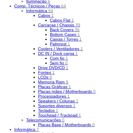
Iluminação
6
Comp. Técnicos / Peças
64
Informática
64
Cabos
1
Cabos Flat
1
Carcaças / Chassis
39
Back Covers
36
Bottom Cases
1
Caixas / Torres
1
Palmrest
1
Coolers / Ventiladores
1
DC IN / Dock carga
1
Com fio
1
Sem fio
0
Drive DVD/CD
1
Fontes
1
LCDs
9
Memoria Ram
8
Placas Gráficas
1
Placas mães / Motherboards
0
Processadores
1
Speakers / Colunas
1
Suportes diversos
1
Teclados
1
Touchpad / Trackpad
1
Telecomunicações
0
Placas Base / Motherboards
0
Informática
7