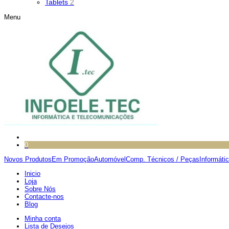
Tablets
2
Menu
0
Novos Produtos
Em Promoção
Automóvel
Comp. Técnicos / Peças
Informáti
Inicio
Loja
Sobre Nós
Contacte-nos
Blog
Minha conta
Lista de Desejos