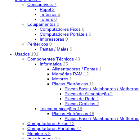
Consumíveis
7
Papel
2
Tinteiros
5
Toners
0
Equipamentos
0
Computadores Fixos
0
Computadores Portáteis
0
Impressoras
0
Periféricos
0
Pastas / Malas
0
Usados
101
Componentes Técnicos
43
Informática
25
Alimentadores / Fontes
1
Memórias RAM
12
Motores
1
Placas Eletrónicas
11
Placas Base / Mainboards / Motherb
Placas de Alimentação
2
Placas de Rede
1
Placas Gráficas
2
Telecomunicações
18
Placas Eletrónicas
18
Placas Base / Mainboards / Motherb
Computadores Fixos
12
Computadores Portáteis
27
Monitores
2
Smartphones
15