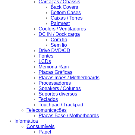
Carcaças / Chassis
Back Covers
Bottom Cases
Caixas / Torres
Palmrest
Coolers / Ventiladores
DC IN / Dock carga
Com fio
Sem fio
Drive DVD/CD
Fontes
LCDs
Memoria Ram
Placas Gráficas
Placas mães / Motherboards
Processadores
Speakers / Colunas
Suportes diversos
Teclados
Touchpad / Trackpad
Telecomunicações
Placas Base / Motherboards
Informática
Consumíveis
Papel