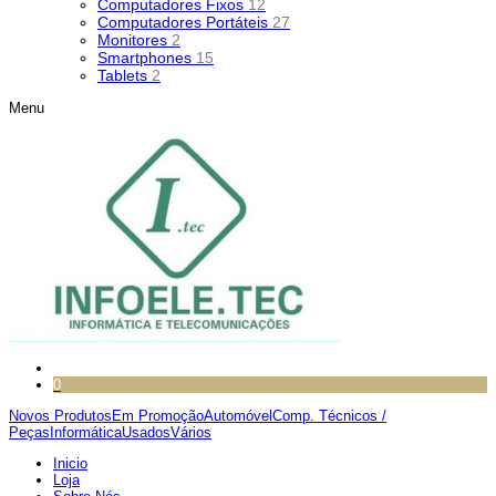
Computadores Fixos
12
Computadores Portáteis
27
Monitores
2
Smartphones
15
Tablets
2
Menu
0
Novos Produtos
Em Promoção
Automóvel
Comp. Técnicos /
Peças
Informática
Usados
Vários
Inicio
Loja