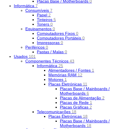
Placas Base / Motherboards
0
Informática
7
Consumíveis
7
Papel
2
Tinteiros
5
Toners
0
Equipamentos
0
Computadores Fixos
0
Computadores Portáteis
0
Impressoras
0
Periféricos
0
Pastas / Malas
0
Usados
101
Componentes Técnicos
43
Informática
25
Alimentadores / Fontes
1
Memórias RAM
12
Motores
1
Placas Eletrónicas
11
Placas Base / Mainboards /
Motherboards
6
Placas de Alimentação
2
Placas de Rede
1
Placas Gráficas
2
Telecomunicações
18
Placas Eletrónicas
18
Placas Base / Mainboards /
Motherboards
18