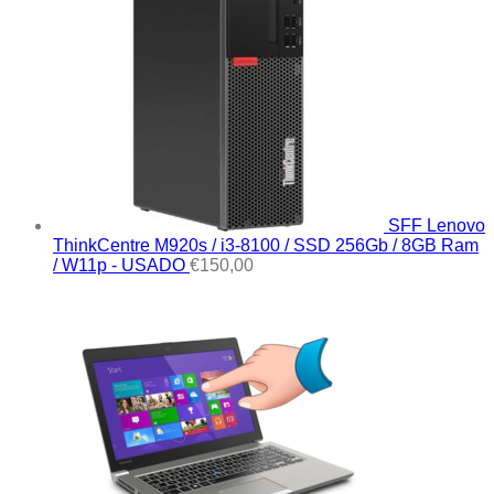
SFF Lenovo
ThinkCentre M920s / i3-8100 / SSD 256Gb / 8GB Ram
/ W11p - USADO
€
150,00