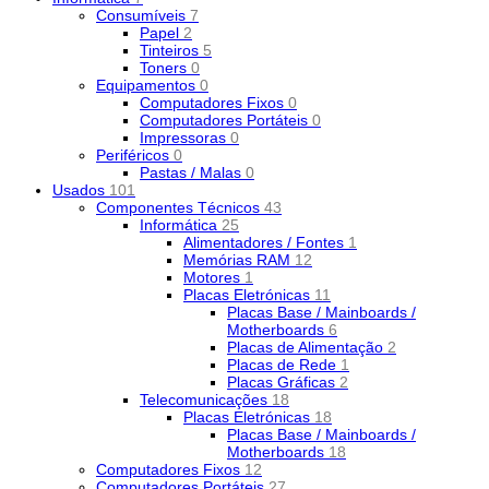
Consumíveis
7
Papel
2
Tinteiros
5
Toners
0
Equipamentos
0
Computadores Fixos
0
Computadores Portáteis
0
Impressoras
0
Periféricos
0
Pastas / Malas
0
Usados
101
Componentes Técnicos
43
Informática
25
Alimentadores / Fontes
1
Memórias RAM
12
Motores
1
Placas Eletrónicas
11
Placas Base / Mainboards /
Motherboards
6
Placas de Alimentação
2
Placas de Rede
1
Placas Gráficas
2
Telecomunicações
18
Placas Eletrónicas
18
Placas Base / Mainboards /
Motherboards
18
Computadores Fixos
12
Computadores Portáteis
27