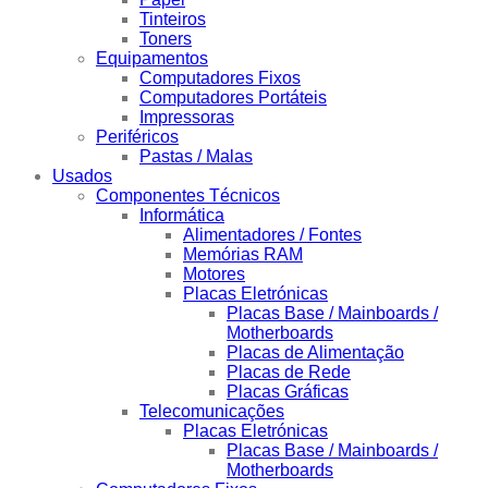
Tinteiros
Toners
Equipamentos
Computadores Fixos
Computadores Portáteis
Impressoras
Periféricos
Pastas / Malas
Usados
Componentes Técnicos
Informática
Alimentadores / Fontes
Memórias RAM
Motores
Placas Eletrónicas
Placas Base / Mainboards /
Motherboards
Placas de Alimentação
Placas de Rede
Placas Gráficas
Telecomunicações
Placas Eletrónicas
Placas Base / Mainboards /
Motherboards