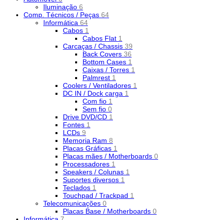
Iluminação
6
Comp. Técnicos / Peças
64
Informática
64
Cabos
1
Cabos Flat
1
Carcaças / Chassis
39
Back Covers
36
Bottom Cases
1
Caixas / Torres
1
Palmrest
1
Coolers / Ventiladores
1
DC IN / Dock carga
1
Com fio
1
Sem fio
0
Drive DVD/CD
1
Fontes
1
LCDs
9
Memoria Ram
8
Placas Gráficas
1
Placas mães / Motherboards
0
Processadores
1
Speakers / Colunas
1
Suportes diversos
1
Teclados
1
Touchpad / Trackpad
1
Telecomunicações
0
Placas Base / Motherboards
0
Informática
7