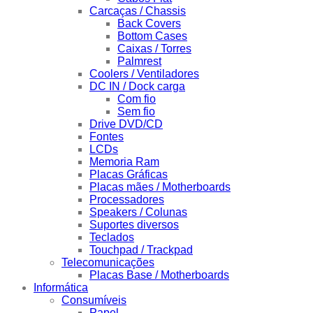
Carcaças / Chassis
Back Covers
Bottom Cases
Caixas / Torres
Palmrest
Coolers / Ventiladores
DC IN / Dock carga
Com fio
Sem fio
Drive DVD/CD
Fontes
LCDs
Memoria Ram
Placas Gráficas
Placas mães / Motherboards
Processadores
Speakers / Colunas
Suportes diversos
Teclados
Touchpad / Trackpad
Telecomunicações
Placas Base / Motherboards
Informática
Consumíveis
Papel