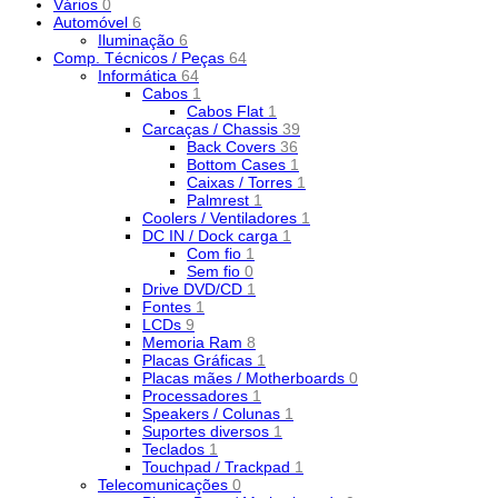
Vários
0
Automóvel
6
Iluminação
6
Comp. Técnicos / Peças
64
Informática
64
Cabos
1
Cabos Flat
1
Carcaças / Chassis
39
Back Covers
36
Bottom Cases
1
Caixas / Torres
1
Palmrest
1
Coolers / Ventiladores
1
DC IN / Dock carga
1
Com fio
1
Sem fio
0
Drive DVD/CD
1
Fontes
1
LCDs
9
Memoria Ram
8
Placas Gráficas
1
Placas mães / Motherboards
0
Processadores
1
Speakers / Colunas
1
Suportes diversos
1
Teclados
1
Touchpad / Trackpad
1
Telecomunicações
0