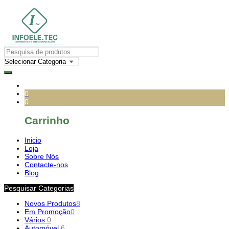
0
0
Carrinho
Inicio
Loja
Sobre Nós
Contacte-nos
Blog
Pesquisar Categorias
Novos Produtos
8
Em Promoção
0
Vários
0
Automóvel
6