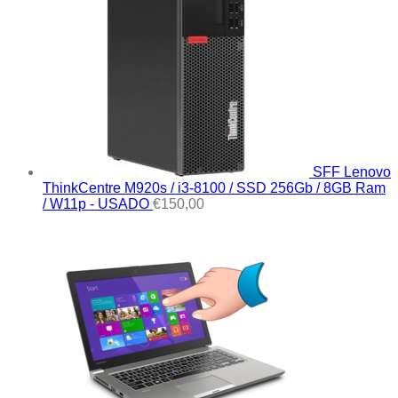
SFF Lenovo
ThinkCentre M920s / i3-8100 / SSD 256Gb / 8GB Ram
/ W11p - USADO
€
150,00