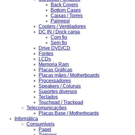
Back Covers
Bottom Cases
Caixas / Torres
Palmrest
Coolers / Ventiladores
DC IN / Dock carga
Com fio
Sem fio
Drive DVD/CD
Fontes
LCDs
Memoria Ram
Placas Gráficas
Placas mães / Motherboards
Processadores
Speakers / Colunas
Suportes diversos
Teclados
Touchpad / Trackpad
Telecomunicações
Placas Base / Motherboards
Informática
Consumíveis
Papel
Tinteiros