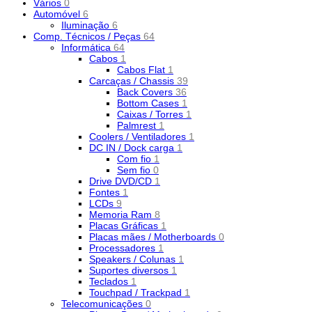
Vários
0
Automóvel
6
Iluminação
6
Comp. Técnicos / Peças
64
Informática
64
Cabos
1
Cabos Flat
1
Carcaças / Chassis
39
Back Covers
36
Bottom Cases
1
Caixas / Torres
1
Palmrest
1
Coolers / Ventiladores
1
DC IN / Dock carga
1
Com fio
1
Sem fio
0
Drive DVD/CD
1
Fontes
1
LCDs
9
Memoria Ram
8
Placas Gráficas
1
Placas mães / Motherboards
0
Processadores
1
Speakers / Colunas
1
Suportes diversos
1
Teclados
1
Touchpad / Trackpad
1
Telecomunicações
0