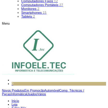
Computadores Fixos
12
Computadores Portáteis
27
Monitores
2
Smartphones
15
Tablets
2
Menu
0
Novos Produtos
Em Promoção
Automóvel
Comp. Técnicos /
Peças
Informática
Usados
Vários
Inicio
Loja