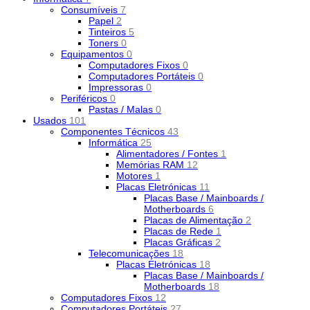
Consumíveis
7
Papel
2
Tinteiros
5
Toners
0
Equipamentos
0
Computadores Fixos
0
Computadores Portáteis
0
Impressoras
0
Periféricos
0
Pastas / Malas
0
Usados
101
Componentes Técnicos
43
Informática
25
Alimentadores / Fontes
1
Memórias RAM
12
Motores
1
Placas Eletrónicas
11
Placas Base / Mainboards /
Motherboards
6
Placas de Alimentação
2
Placas de Rede
1
Placas Gráficas
2
Telecomunicações
18
Placas Eletrónicas
18
Placas Base / Mainboards /
Motherboards
18
Computadores Fixos
12
Computadores Portáteis
27