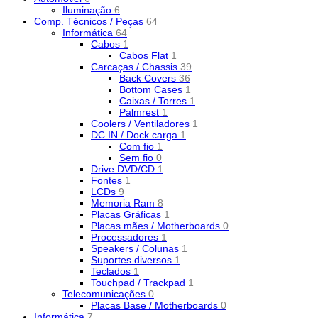
Iluminação
6
Comp. Técnicos / Peças
64
Informática
64
Cabos
1
Cabos Flat
1
Carcaças / Chassis
39
Back Covers
36
Bottom Cases
1
Caixas / Torres
1
Palmrest
1
Coolers / Ventiladores
1
DC IN / Dock carga
1
Com fio
1
Sem fio
0
Drive DVD/CD
1
Fontes
1
LCDs
9
Memoria Ram
8
Placas Gráficas
1
Placas mães / Motherboards
0
Processadores
1
Speakers / Colunas
1
Suportes diversos
1
Teclados
1
Touchpad / Trackpad
1
Telecomunicações
0
Placas Base / Motherboards
0
Informática
7