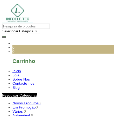
0
0
Carrinho
Inicio
Loja
Sobre Nós
Contacte-nos
Blog
Pesquisar Categorias
Novos Produtos
8
Em Promoção
0
Vários
0
Automóvel
6