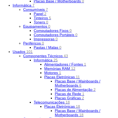
Placas Base / Motherboards
0
Informática
7
Consumíveis
7
Papel
2
Tinteiros
5
Toners
0
Equipamentos
0
Computadores Fixos
0
Computadores Portáteis
0
Impressoras
0
Periféricos
0
Pastas / Malas
0
Usados
101
Componentes Técnicos
43
Informática
25
Alimentadores / Fontes
1
Memórias RAM
12
Motores
1
Placas Eletrónicas
11
Placas Base / Mainboards /
Motherboards
6
Placas de Alimentação
2
Placas de Rede
1
Placas Gráficas
2
Telecomunicações
18
Placas Eletrónicas
18
Placas Base / Mainboards /
Motherboards
18