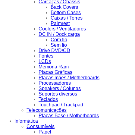
Carcaças / Chassis
Back Covers
Bottom Cases
Caixas / Torres
Palmrest
Coolers / Ventiladores
DC IN / Dock carga
Com fio
Sem fio
Drive DVD/CD
Fontes
LCDs
Memoria Ram
Placas Gráficas
Placas mães / Motherboards
Processadores
Speakers / Colunas
Suportes diversos
Teclados
Touchpad / Trackpad
Telecomunicações
Placas Base / Motherboards
Informática
Consumíveis
Papel