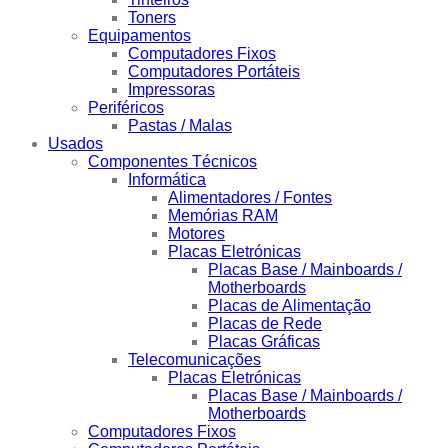
Toners
Equipamentos
Computadores Fixos
Computadores Portáteis
Impressoras
Periféricos
Pastas / Malas
Usados
Componentes Técnicos
Informática
Alimentadores / Fontes
Memórias RAM
Motores
Placas Eletrónicas
Placas Base / Mainboards /
Motherboards
Placas de Alimentação
Placas de Rede
Placas Gráficas
Telecomunicações
Placas Eletrónicas
Placas Base / Mainboards /
Motherboards
Computadores Fixos