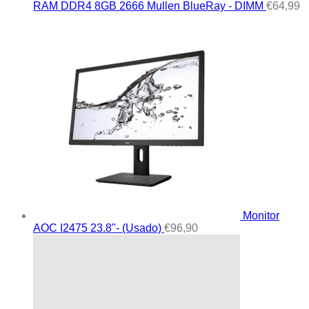
RAM DDR4 8GB 2666 Mullen BlueRay - DIMM
€
64,99
Monitor
AOC I2475 23.8"- (Usado)
€
96,90