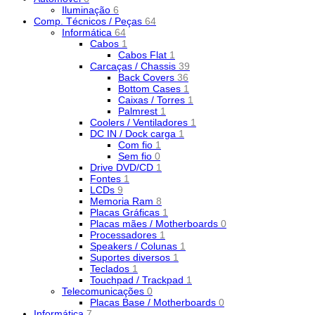
Iluminação
6
Comp. Técnicos / Peças
64
Informática
64
Cabos
1
Cabos Flat
1
Carcaças / Chassis
39
Back Covers
36
Bottom Cases
1
Caixas / Torres
1
Palmrest
1
Coolers / Ventiladores
1
DC IN / Dock carga
1
Com fio
1
Sem fio
0
Drive DVD/CD
1
Fontes
1
LCDs
9
Memoria Ram
8
Placas Gráficas
1
Placas mães / Motherboards
0
Processadores
1
Speakers / Colunas
1
Suportes diversos
1
Teclados
1
Touchpad / Trackpad
1
Telecomunicações
0
Placas Base / Motherboards
0
Informática
7