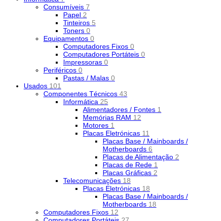
Consumíveis
7
Papel
2
Tinteiros
5
Toners
0
Equipamentos
0
Computadores Fixos
0
Computadores Portáteis
0
Impressoras
0
Periféricos
0
Pastas / Malas
0
Usados
101
Componentes Técnicos
43
Informática
25
Alimentadores / Fontes
1
Memórias RAM
12
Motores
1
Placas Eletrónicas
11
Placas Base / Mainboards /
Motherboards
6
Placas de Alimentação
2
Placas de Rede
1
Placas Gráficas
2
Telecomunicações
18
Placas Eletrónicas
18
Placas Base / Mainboards /
Motherboards
18
Computadores Fixos
12
Computadores Portáteis
27