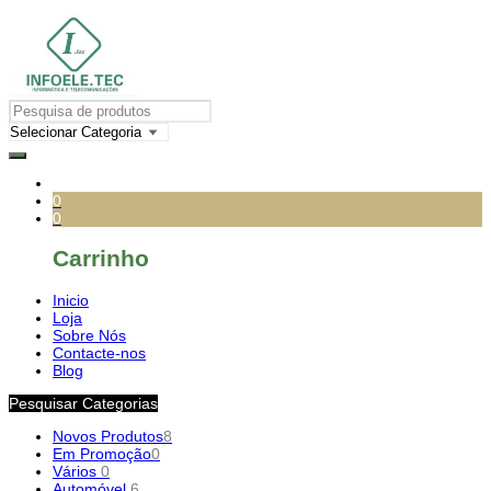
0
0
Carrinho
Inicio
Loja
Sobre Nós
Contacte-nos
Blog
Pesquisar Categorias
Novos Produtos
8
Em Promoção
0
Vários
0
Automóvel
6