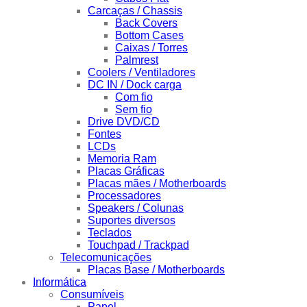
Carcaças / Chassis
Back Covers
Bottom Cases
Caixas / Torres
Palmrest
Coolers / Ventiladores
DC IN / Dock carga
Com fio
Sem fio
Drive DVD/CD
Fontes
LCDs
Memoria Ram
Placas Gráficas
Placas mães / Motherboards
Processadores
Speakers / Colunas
Suportes diversos
Teclados
Touchpad / Trackpad
Telecomunicações
Placas Base / Motherboards
Informática
Consumíveis
Papel