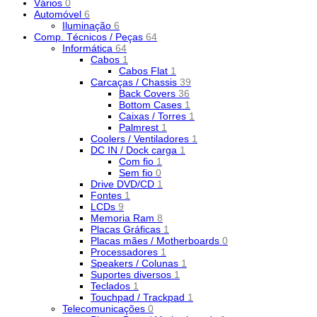
Vários
0
Automóvel
6
Iluminação
6
Comp. Técnicos / Peças
64
Informática
64
Cabos
1
Cabos Flat
1
Carcaças / Chassis
39
Back Covers
36
Bottom Cases
1
Caixas / Torres
1
Palmrest
1
Coolers / Ventiladores
1
DC IN / Dock carga
1
Com fio
1
Sem fio
0
Drive DVD/CD
1
Fontes
1
LCDs
9
Memoria Ram
8
Placas Gráficas
1
Placas mães / Motherboards
0
Processadores
1
Speakers / Colunas
1
Suportes diversos
1
Teclados
1
Touchpad / Trackpad
1
Telecomunicações
0