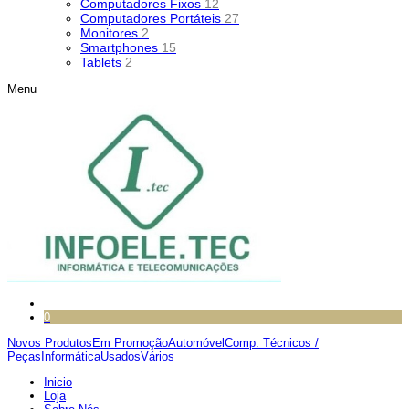
Computadores Fixos
12
Computadores Portáteis
27
Monitores
2
Smartphones
15
Tablets
2
Menu
0
Novos Produtos
Em Promoção
Automóvel
Comp. Técnicos /
Peças
Informática
Usados
Vários
Inicio
Loja