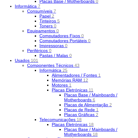
Placas Base / Motherboards
0
Informática
7
Consumíveis
7
Papel
2
Tinteiros
5
Toners
0
Equipamentos
0
Computadores Fixos
0
Computadores Portáteis
0
Impressoras
0
Periféricos
0
Pastas / Malas
0
Usados
101
Componentes Técnicos
43
Informática
25
Alimentadores / Fontes
1
Memórias RAM
12
Motores
1
Placas Eletrónicas
11
Placas Base / Mainboards /
Motherboards
6
Placas de Alimentação
2
Placas de Rede
1
Placas Gráficas
2
Telecomunicações
18
Placas Eletrónicas
18
Placas Base / Mainboards /
Motherboards
18