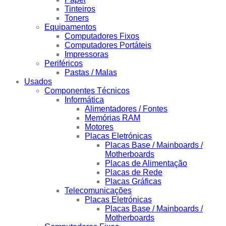
Tinteiros
Toners
Equipamentos
Computadores Fixos
Computadores Portáteis
Impressoras
Periféricos
Pastas / Malas
Usados
Componentes Técnicos
Informática
Alimentadores / Fontes
Memórias RAM
Motores
Placas Eletrónicas
Placas Base / Mainboards /
Motherboards
Placas de Alimentação
Placas de Rede
Placas Gráficas
Telecomunicações
Placas Eletrónicas
Placas Base / Mainboards /
Motherboards