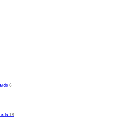
oards
6
oards
18