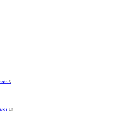
oards
6
oards
18