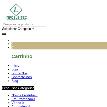
0
0
Carrinho
Inicio
Loja
Sobre Nós
Contacte-nos
Blog
Pesquisar Categorias
Novos Produtos
8
Em Promoção
0
Vários
0
Automóvel
6