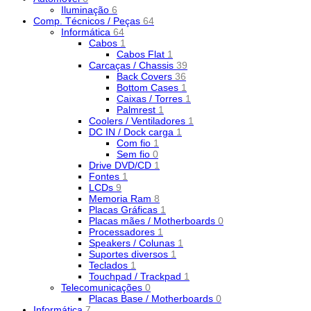
Iluminação
6
Comp. Técnicos / Peças
64
Informática
64
Cabos
1
Cabos Flat
1
Carcaças / Chassis
39
Back Covers
36
Bottom Cases
1
Caixas / Torres
1
Palmrest
1
Coolers / Ventiladores
1
DC IN / Dock carga
1
Com fio
1
Sem fio
0
Drive DVD/CD
1
Fontes
1
LCDs
9
Memoria Ram
8
Placas Gráficas
1
Placas mães / Motherboards
0
Processadores
1
Speakers / Colunas
1
Suportes diversos
1
Teclados
1
Touchpad / Trackpad
1
Telecomunicações
0
Placas Base / Motherboards
0
Informática
7