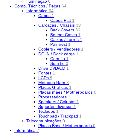
Iluminação
6
Comp. Técnicos / Peças
64
Informática
64
Cabos
1
Cabos Flat
1
Carcaças / Chassis
39
Back Covers
36
Bottom Cases
1
Caixas / Torres
1
Palmrest
1
Coolers / Ventiladores
1
DC IN / Dock carga
1
Com fio
1
Sem fio
0
Drive DVD/CD
1
Fontes
1
LCDs
9
Memoria Ram
8
Placas Gráficas
1
Placas mães / Motherboards
0
Processadores
1
Speakers / Colunas
1
Suportes diversos
1
Teclados
1
Touchpad / Trackpad
1
Telecomunicações
0
Placas Base / Motherboards
0
Informática
7