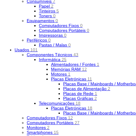
Consumíveis
7
Papel
2
Tinteiros
5
Toners
0
Equipamentos
0
Computadores Fixos
0
Computadores Portáteis
0
Impressoras
0
Periféricos
0
Pastas / Malas
0
Usados
101
Componentes Técnicos
43
Informática
25
Alimentadores / Fontes
1
Memórias RAM
12
Motores
1
Placas Eletrónicas
11
Placas Base / Mainboards / Motherb
Placas de Alimentação
2
Placas de Rede
1
Placas Gráficas
2
Telecomunicações
18
Placas Eletrónicas
18
Placas Base / Mainboards / Motherb
Computadores Fixos
12
Computadores Portáteis
27
Monitores
2
Smartphones
15