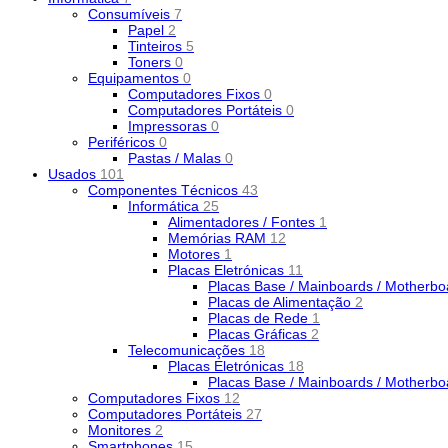
Consumíveis
7
Papel
2
Tinteiros
5
Toners
0
Equipamentos
0
Computadores Fixos
0
Computadores Portáteis
0
Impressoras
0
Periféricos
0
Pastas / Malas
0
Usados
101
Componentes Técnicos
43
Informática
25
Alimentadores / Fontes
1
Memórias RAM
12
Motores
1
Placas Eletrónicas
11
Placas Base / Mainboards / Motherb
Placas de Alimentação
2
Placas de Rede
1
Placas Gráficas
2
Telecomunicações
18
Placas Eletrónicas
18
Placas Base / Mainboards / Motherb
Computadores Fixos
12
Computadores Portáteis
27
Monitores
2
Smartphones
15