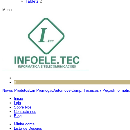
Tablets
2
Menu
0
Novos Produtos
Em Promoção
Automóvel
Comp. Técnicos / Peças
Informáti
Inicio
Loja
Sobre Nós
Contacte-nos
Blog
Minha conta
Lista de Desejos